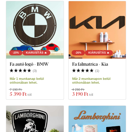
-25%
KIÁRUSÍTÁS 🔥
-26%
KIÁRUSÍTÁS 🔥
Fa autó logó - BMW
Fa falmatrica - Kia
(
3
)
(
1
)
Már 1 munkanap belül
Már 2 munkanapon belül
otthonában lehet.
otthonában lehet.
7 190 Ft
4 290 Ft
5 390 Ft
3 190 Ft
-tól
-tól