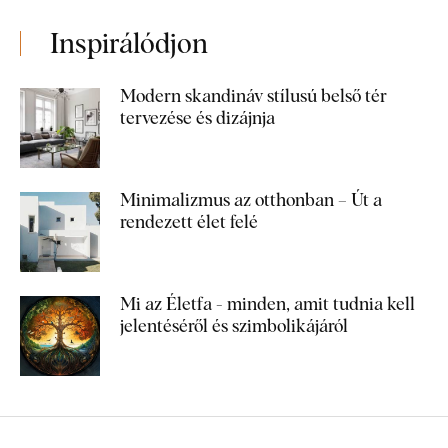
Inspirálódjon
Modern skandináv stílusú belső tér
tervezése és dizájnja
Minimalizmus az otthonban – Út a
rendezett élet felé
Mi az Életfa - minden, amit tudnia kell
jelentéséről és szimbolikájáról