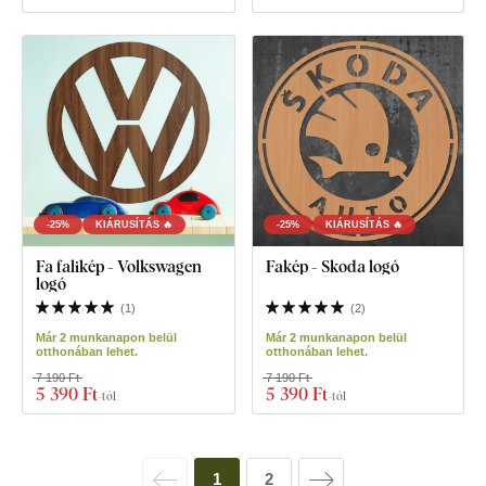
-25%
KIÁRUSÍTÁS 🔥
-25%
KIÁRUSÍTÁS 🔥
Fa falikép - Volkswagen
Fakép - Skoda logó
logó
(
1
)
(
2
)
Már 2 munkanapon belül
Már 2 munkanapon belül
otthonában lehet.
otthonában lehet.
7 190 Ft
7 190 Ft
5 390 Ft
5 390 Ft
-tól
-tól
1
2