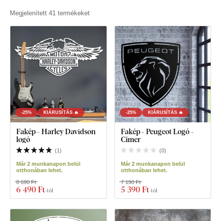
Megjelenített 41 termékeket
-25%
KIÁRUSÍTÁS 🔥
-25%
KIÁRUSÍTÁS 🔥
Fakép - Harley Davidson
Fakép - Peugeot Logó -
logó
Címer
(
1
)
(
0
)
Már 2 munkanapon belül
Már 2 munkanapon belül
otthonában lehet.
otthonában lehet.
8 690 Ft
7 190 Ft
6 490 Ft
5 390 Ft
-tól
-tól