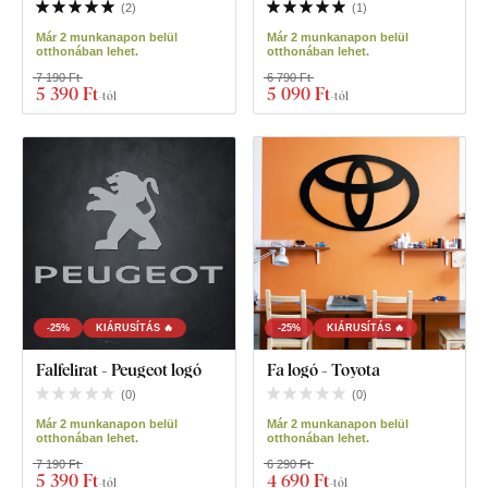
(
2
)
(
1
)
Már 2 munkanapon belül
Már 2 munkanapon belül
otthonában lehet.
otthonában lehet.
7 190 Ft
6 790 Ft
5 390 Ft
5 090 Ft
-tól
-tól
-25%
KIÁRUSÍTÁS 🔥
-25%
KIÁRUSÍTÁS 🔥
Falfelirat - Peugeot logó
Fa logó - Toyota
(
0
)
(
0
)
Már 2 munkanapon belül
Már 2 munkanapon belül
otthonában lehet.
otthonában lehet.
7 190 Ft
6 290 Ft
5 390 Ft
4 690 Ft
-tól
-tól