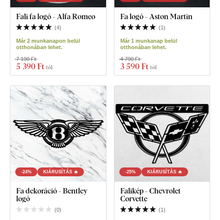
Fali fa logó - Alfa Romeo
Fa logó - Aston Martin
(
4
)
(
1
)
Már 2 munkanapon belül
Már 1 munkanap belül
otthonában lehet.
otthonában lehet.
7 190 Ft
4 790 Ft
5 390 Ft
3 590 Ft
-tól
-tól
-24%
KIÁRUSÍTÁS 🔥
-25%
KIÁRUSÍTÁS 🔥
Fa dekoráció - Bentley
Falikép - Chevrolet
logó
Corvette
(
0
)
(
1
)