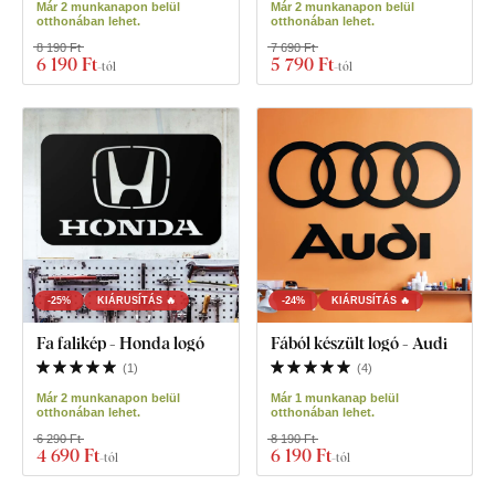
Már 2 munkanapon belül
Már 2 munkanapon belül
otthonában lehet.
otthonában lehet.
8 190 Ft
7 690 Ft
6 190 Ft
5 790 Ft
-tól
-tól
-25%
KIÁRUSÍTÁS 🔥
-24%
KIÁRUSÍTÁS 🔥
Fa falikép - Honda logó
Fából készült logó - Audi
(
1
)
(
4
)
Már 2 munkanapon belül
Már 1 munkanap belül
otthonában lehet.
otthonában lehet.
6 290 Ft
8 190 Ft
4 690 Ft
6 190 Ft
-tól
-tól