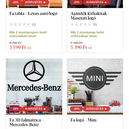
-25%
KIÁRUSÍTÁS 🔥
-25%
KIÁRUSÍTÁS 🔥
Fa tábla - Lexus autó logó
Ajándék férfiaknak -
Maserati logó
(
0
)
(
0
)
Már 2 munkanapon belül
Már 1 munkanap belül
otthonában lehet.
otthonában lehet.
4 790 Ft
7 190 Ft
3 590 Ft
5 390 Ft
-tól
-tól
-25%
KIÁRUSÍTÁS 🔥
-25%
KIÁRUSÍTÁS 🔥
Fa 3D falmatrica -
Fa logó - Mini
Mercedes-Benz