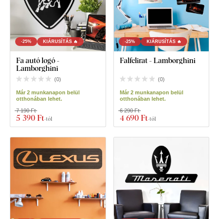
-25%
KIÁRUSÍTÁS 🔥
-25%
KIÁRUSÍTÁS 🔥
Fa autó logó -
Falfelirat - Lamborghini
Lamborghini
(
0
)
(
0
)
Már 2 munkanapon belül
Már 2 munkanapon belül
otthonában lehet.
otthonában lehet.
7 190 Ft
6 290 Ft
5 390 Ft
4 690 Ft
-tól
-tól