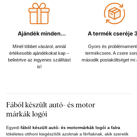
Ajándék minden
A termék cseréje 
rendeléshez
napon belül
Minél többet vásárol, annál
Gyors és problémament
értékesebb ajándékokat kap –
termékcsere. A csere sor
beleértve az ingyenes szállítást
második postaköltséget mi á
is!
Fából készült autó- és motor
márkák logói
Egyedi
fából készült autó- és motormárkák logói a falra
tökéletes otthoni kiegészítők azoknak a férfiaknak, akik szeretik