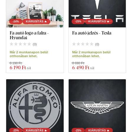
-24%
KIÁRUSÍTÁS 🔥
-25%
KIÁRUSÍTÁS 🔥
Fa autó logo a falra -
Fa autó jelzés - Tesla
Hyundai
(
0
)
(
0
)
Már 2 munkanapon belül
Már 2 munkanapon belül
otthonában lehet.
otthonában lehet.
8 190 Ft
8 690 Ft
6 190 Ft
6 490 Ft
-tól
-tól
-25%
KIÁRUSÍTÁS 🔥
-25%
KIÁRUSÍTÁS 🔥