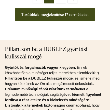
Továbbiak megjelenítése 17 termékeket
Pillantson be a DUBLEZ gyártási
kulisszái mögé
Gyártók és forgalmazók vagyunk egyben.
Ennek
köszönhetően a minőséget teljes mértékben ellenőrizzük :)
Pillantson be a DUBLEZ kulisszái mögé
, és ismerje meg,
hogyan készülnek az Ön által megálmodott dekorációk.
Prémium minőségű fából készítünk termékeket
a
legmodernebb technológiák segítségével,
kiemelt figyelmet
fordítva a részletekre és a kivitelezés minőségére
.
Biztosítjuk a termékek biztonságos csomagolását
, hogy