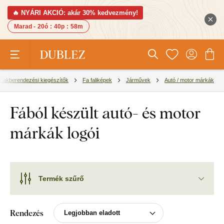
🔥 NYÁRI AKCIÓ: akár 30% kedvezmény!
Marad -
20ó
:
40p
:
57m
Lakberendezési kiegészítők
Fa faliképek
Járművek
Autó / motor márkák
Fából készült autó- és motor
márkák logói
Termék szűrő
Rendezés