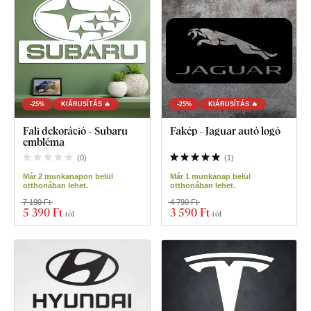
-25%
KIÁRUSÍTÁS 🔥
-25%
KIÁRUSÍTÁS 🔥
Fali dekoráció - Subaru
Fakép - Jaguar autó logó
embléma
(
0
)
(
1
)
Már 2 munkanapon belül
Már 1 munkanap belül
otthonában lehet.
otthonában lehet.
7 190 Ft
4 790 Ft
5 390 Ft
3 590 Ft
-tól
-tól