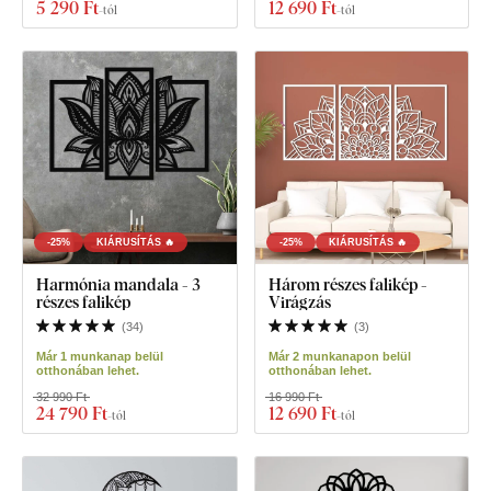
5 290 Ft
12 690 Ft
-tól
-tól
-25%
KIÁRUSÍTÁS 🔥
-25%
KIÁRUSÍTÁS 🔥
Harmónia mandala - 3
Három részes falikép -
részes falikép
Virágzás
(
34
)
(
3
)
Már 1 munkanap belül
Már 2 munkanapon belül
otthonában lehet.
otthonában lehet.
32 990 Ft
16 990 Ft
24 790 Ft
12 690 Ft
-tól
-tól