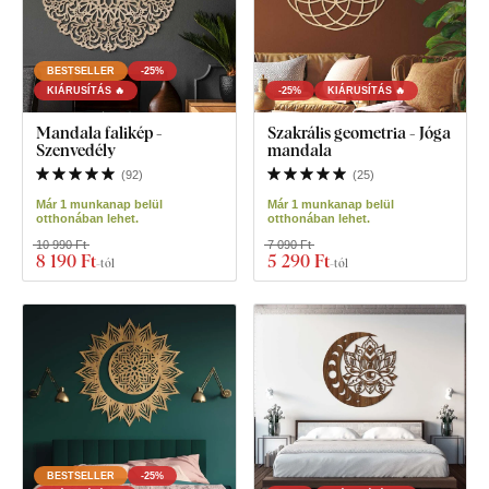
BESTSELLER
-25%
KIÁRUSÍTÁS 🔥
-25%
KIÁRUSÍTÁS 🔥
Mandala falikép -
Szakrális geometria - Jóga
Szenvedély
mandala
(
92
)
(
25
)
Már 1 munkanap belül
Már 1 munkanap belül
otthonában lehet.
otthonában lehet.
10 990 Ft
7 090 Ft
8 190 Ft
5 290 Ft
-tól
-tól
BESTSELLER
-25%