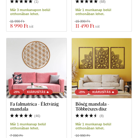
(
1
)
(
68
)
Már 3 munkanapon belül
Már 1 munkanap belül
otthonában lehet.
otthonában lehet.
11 990 Ft
15 390 Ft
8 990 Ft
11 490 Ft
-tól
-tól
-25%
KIÁRUSÍTÁS 🔥
-25%
KIÁRUSÍTÁS 🔥
Fa falmatrica - Életvirág
Bőség mandala -
mandala
Többrészes dísz
(
46
)
(
8
)
Már 1 munkanap belül
Már 1 munkanap belül
otthonában lehet.
otthonában lehet.
7 090 Ft
16 990 Ft