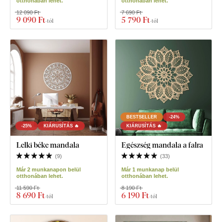
otthonában lehet.
otthonában lehet.
12 090 Ft
7 690 Ft
9 090 Ft
5 790 Ft
-tól
-tól
BESTSELLER
-24%
-25%
KIÁRUSÍTÁS 🔥
KIÁRUSÍTÁS 🔥
Lelki béke mandala
Egészség mandala a falra
(
9
)
(
33
)
Már 2 munkanapon belül
Már 1 munkanap belül
otthonában lehet.
otthonában lehet.
11 590 Ft
8 190 Ft
8 690 Ft
6 190 Ft
-tól
-tól