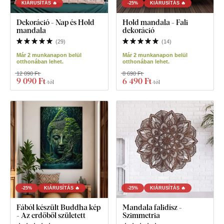
KIÁRUSÍTÁS 🔥
-25%
KIÁRUSÍTÁS 🔥
Dekoráció - Nap és Hold
Hold mandala - Fali
mandala
dekoráció
(
29
)
(
14
)
Már 2 munkanapon belül
Már 2 munkanapon belül
otthonában lehet.
otthonában lehet.
12 090 Ft
8 690 Ft
9 090 Ft
6 490 Ft
-tól
-tól
-25%
KIÁRUSÍTÁS 🔥
-25%
KIÁRUSÍTÁS 🔥
Fából készült Buddha kép
Mandala falidísz -
- Az erdőből született
Szimmetria