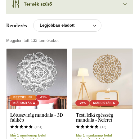
Termék szűrő
Rendezés
Megjelenített 133 termékeket
BESTSELLER
-25%
KIÁRUSÍTÁS 🔥
-25%
KIÁRUSÍTÁS 🔥
Lótuszvirág mandala - 3D
Testi lelki egészség
falikép
mandala - Neferet
(
151
)
(
12
)
Már 1 munkanap belül
Már 1 munkanap belül