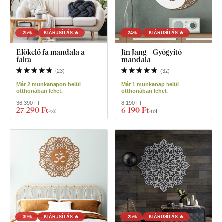
-25%
KIÁRUSÍTÁS 🔥
-24%
KIÁRUSÍTÁS 🔥
Előkelő fa mandala a
Jin Jang - Gyógyító
falra
mandala
(
23
)
(
32
)
Már 2 munkanapon belül
Már 1 munkanap belül
otthonában lehet.
otthonában lehet.
36 390 Ft
8 190 Ft
27 290 Ft
6 190 Ft
-tól
-tól
-30%
KIÁRUSÍTÁS 🔥
-25%
KIÁRUSÍTÁS 🔥