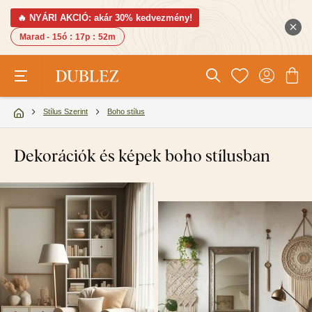
🔥 NYÁRI AKCIÓ: akár 30% kedvezmény!
Marad -
15ó
:
17p
:
51m
Stílus Szerint
Boho stílus
Dekorációk és képek boho stílusban