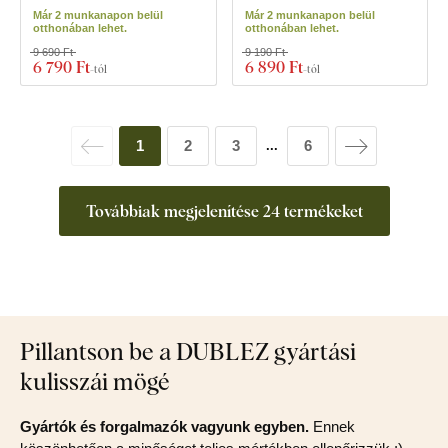
Már 2 munkanapon belül
Már 2 munkanapon belül
otthonában lehet.
otthonában lehet.
9 690 Ft
9 190 Ft
6 790 Ft
6 890 Ft
-tól
-tól
1
2
3
6
...
Továbbiak megjelenítése 24 termékeket
Pillantson be a DUBLEZ gyártási
kulisszái mögé
Gyártók és forgalmazók vagyunk egyben.
Ennek