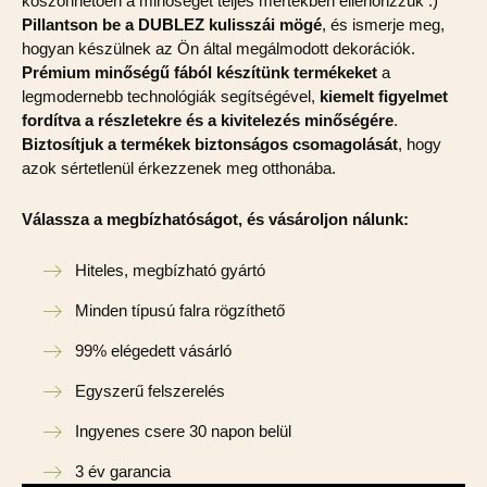
köszönhetően a minőséget teljes mértékben ellenőrizzük :)
Pillantson be a DUBLEZ kulisszái mögé
, és ismerje meg,
hogyan készülnek az Ön által megálmodott dekorációk.
Prémium minőségű fából készítünk termékeket
a
legmodernebb technológiák segítségével,
kiemelt figyelmet
fordítva a részletekre és a kivitelezés minőségére
.
Biztosítjuk a termékek biztonságos csomagolását
, hogy
azok sértetlenül érkezzenek meg otthonába.
Válassza a megbízhatóságot, és vásároljon nálunk:
Hiteles, megbízható gyártó
Minden típusú falra rögzíthető
99% elégedett vásárló
Egyszerű felszerelés
Ingyenes csere 30 napon belül
3 év garancia