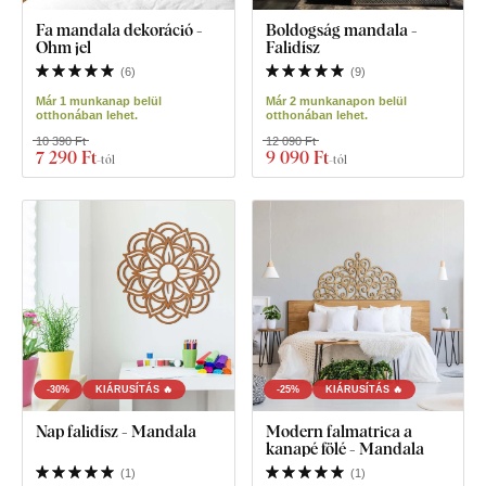
Fa mandala dekoráció -
Boldogság mandala -
Ohm jel
Falidísz
(
6
)
(
9
)
Már 1 munkanap belül
Már 2 munkanapon belül
otthonában lehet.
otthonában lehet.
10 390 Ft
12 090 Ft
7 290 Ft
9 090 Ft
-tól
-tól
-30%
KIÁRUSÍTÁS 🔥
-25%
KIÁRUSÍTÁS 🔥
Nap falidísz - Mandala
Modern falmatrica a
kanapé fölé - Mandala
(
1
)
(
1
)