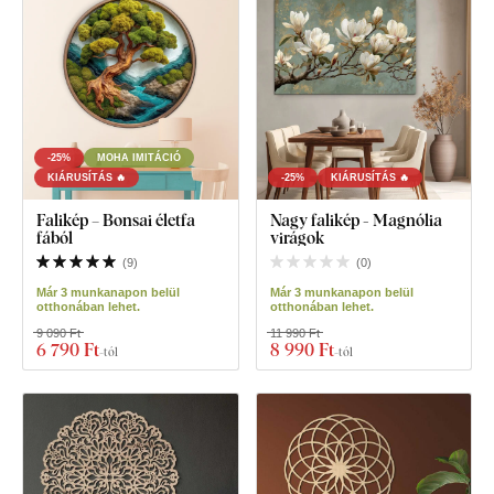
-25%
MOHA IMITÁCIÓ
KIÁRUSÍTÁS 🔥
-25%
KIÁRUSÍTÁS 🔥
Falikép – Bonsai életfa
Nagy falikép - Magnólia
fából
virágok
(
9
)
(
0
)
Már 3 munkanapon belül
Már 3 munkanapon belül
otthonában lehet.
otthonában lehet.
9 090 Ft
11 990 Ft
6 790 Ft
8 990 Ft
-tól
-tól