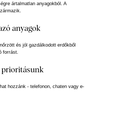
égre ártalmatlan anyagokból. A
származik.
azó anyagok
őrzött és jól gazdálkodott erdőkből
 forrást.
 prioritásunk
hat hozzánk - telefonon, chaten vagy e-