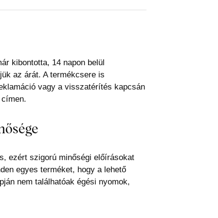
r kibontotta, 14 napon belül
jük az árát. A termékcsere is
reklamáció vagy a visszatérítés kapcsán
 címen.
inősége
s, ezért szigorú minőségi előírásokat
nden egyes terméket, hogy a lehető
ján nem találhatóak égési nyomok,