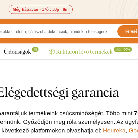
Még hátravan -
17ó
:
33p
:
8m
Keresé
Új
akár -50%
Újdonságok
📦 Raktáron lévő termékek
Elégedettségi garancia
arantáljuk termékeink csúcsminőségét. Több mint
7
ennünk. Győződjön meg róla személyesen. Az ügyfele
 következő platformokon olvashatja el:
Heureka
,
Go