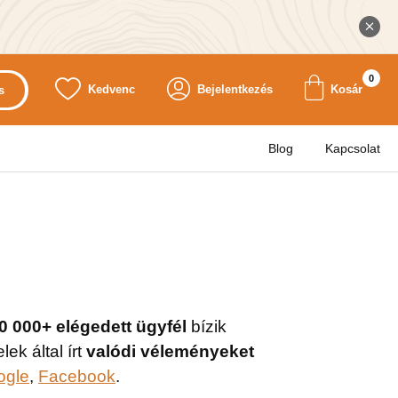
0
Kedvenc
Bejelentkezés
Kosár
s
Blog
Kapcsolat
0 000+ elégedett ügyfél
bízik
k által írt
valódi véleményeket
ogle
,
Facebook
.