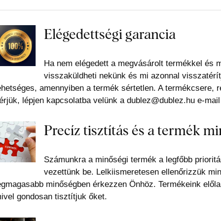
Elégedettségi garancia
Ha nem elégedett a megvásárolt termékkel és má
visszaküldheti nekünk és mi azonnal visszatérít
ehetséges, amennyiben a termék sértetlen. A termékcsere, 
érjük, lépjen kapcsolatba velünk a dublez@dublez.hu e-mail
Precíz tisztítás és a termék m
Számunkra a minőségi termék a legfőbb prioritá
vezettünk be. Lelkiismeretesen ellenőrizzük mi
egmagasabb minőségben érkezzen Önhöz. Termékeink előlap
ivel gondosan tisztítjuk őket.