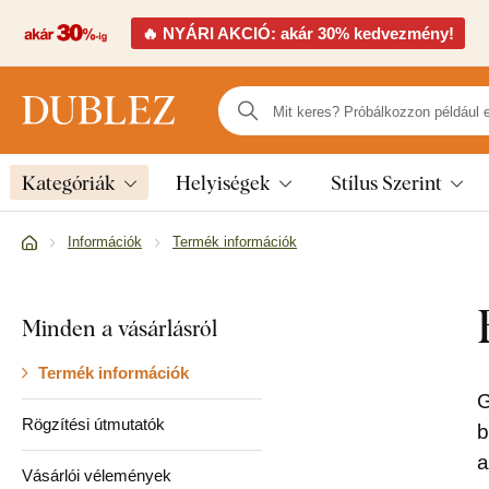
🔥 NYÁRI AKCIÓ: akár 30% kedvezmény!
Kategóriák
Helyiségek
Stílus Szerint
Információk
Termék információk
Minden a vásárlásról
Termék információk
G
Rögzítési útmutatók
b
a
Vásárlói vélemények