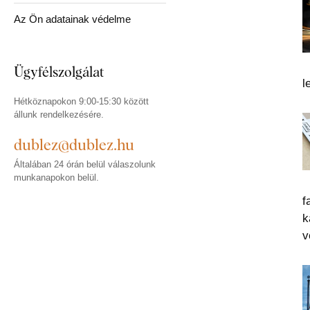
Az Ön adatainak védelme
Ügyfélszolgálat
l
Hétköznapokon 9:00-15:30 között
állunk rendelkezésére.
dublez@dublez.hu
Általában 24 órán belül válaszolunk
munkanapokon belül.
f
k
v