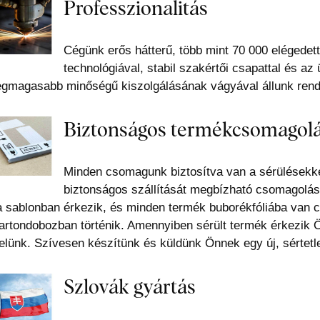
Professzionalitás
Cégünk erős hátterű, több mint 70 000 elégedett
technológiával, stabil szakértői csapattal és a
egmagasabb minőségű kiszolgálásának vágyával állunk rend
Biztonságos termékcsomagol
Minden csomagunk biztosítva van a sérülésekk
biztonságos szállítását megbízható csomagolás
a sablonban érkezik, és minden termék buborékfóliába van c
artondobozban történik. Amennyiben sérült termék érkezik 
elünk. Szívesen készítünk és küldünk Önnek egy új, sértetle
Szlovák gyártás