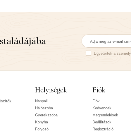
ostaládájába
Egyetértek a
személy
Helyiségek
Fiók
észítők
Nappali
Fiók
Hálószoba
Kedvencek
Gyerekszoba
Megrendelések
Konyha
Beállítások
Folyosó
Regisztráció