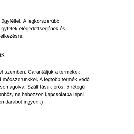
 ügyféllel. A legkorszerűbb
z ügyfelek elégedettségének és
elkezésre.
ás
el szemben. Garantáljuk a termékek
i módszerünkkel. A legtöbb termék védő
somagolva. Szállításuk erős, 5 rétegű
Önhöz, ne habozzon kapcsolatba lépni
n darabot ingyen :)