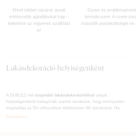
rendeléshez
napon belül
Minél többet vásárol, annál
Gyors és problémament
értékesebb ajándékokat kap –
termékcsere. A csere sor
beleértve az ingyenes szállítást
második postaköltséget mi á
is!
Lakásdekoráció helyiségenként
A DUBLEZ-nél
inspiráló lakásdekorációkkal
várjuk,
helyiségenkénti kategóriák szerint rendezve, hogy könnyedén
megtalálja az Ön otthonához tökéletesen illő darabokat. Ha…
Bővebben