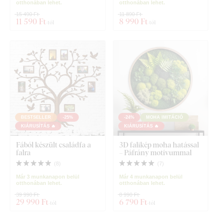
otthonában lehet.
otthonában lehet.
15 490 Ft
11 890 Ft
11 590 Ft
8 990 Ft
-tól
-tól
BESTSELLER
-25%
-24%
MOHA IMITÁCIÓ
KIÁRUSÍTÁS 🔥
KIÁRUSÍTÁS 🔥
Fából készült családfa a
3D falikép moha hatással
falra
– Páfrány motívummal
(
8
)
(
7
)
Már 3 munkanapon belül
Már 4 munkanapon belül
otthonában lehet.
otthonában lehet.
39 990 Ft
8 990 Ft
29 990 Ft
6 790 Ft
-tól
-tól