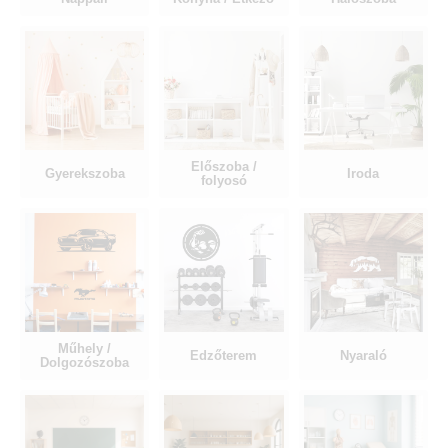
Előszoba /
Gyerekszoba
Iroda
folyosó
Műhely /
Edzőterem
Nyaraló
Dolgozószoba