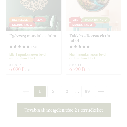
BESTSELLER
-26%
-24%
MOHA IMITÁCIÓ
KIÁRUSÍTÁS 🔥
KIÁRUSÍTÁS 🔥
Egészség mandala a falra
Falikép – Bonsai életfa
fából
(
33
)
(
9
)
Már 2 munkanapon belül
Már 4 munkanapon belül
otthonában lehet.
otthonában lehet.
8 190 Ft
8 990 Ft
6 090 Ft
6 790 Ft
-tól
-tól
1
2
3
99
...
Továbbiak megjelenítése 24 termékeket