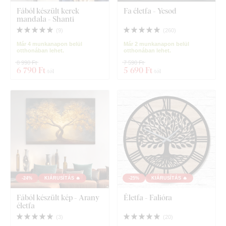
Fából készült kerek
Fa életfa - Yesod
mandala - Shanti
(
9
)
(
260
)
Már 4 munkanapon belül
Már 2 munkanapon belül
otthonában lehet.
otthonában lehet.
8 990 Ft
7 590 Ft
6 790 Ft
5 690 Ft
-tól
-tól
-24%
KIÁRUSÍTÁS 🔥
-25%
KIÁRUSÍTÁS 🔥
Fából készült kép - Arany
Életfa - Falióra
életfa
(
3
)
(
20
)