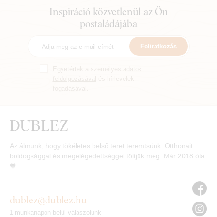
Inspiráció közvetlenül az Ön
postaládájába
Feliratkozás
Egyetértek a
személyes adatok
feldolgozásával
és hírlevelek
fogadásával.
Az álmunk, hogy tökéletes belső teret teremtsünk. Otthonait
boldogsággal és megelégedettséggel töltjük meg. Már 2018 óta
🧡
dublez@dublez.hu
1 munkanapon belül válaszolunk