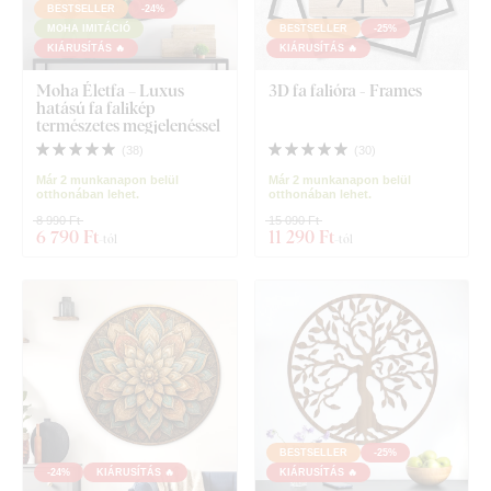
BESTSELLER
-24%
MOHA IMITÁCIÓ
BESTSELLER
-25%
KIÁRUSÍTÁS 🔥
KIÁRUSÍTÁS 🔥
Moha Életfa – Luxus
3D fa falióra - Frames
hatású fa falikép
természetes megjelenéssel
(
38
)
(
30
)
Már 2 munkanapon belül
Már 2 munkanapon belül
otthonában lehet.
otthonában lehet.
8 990 Ft
15 090 Ft
6 790 Ft
11 290 Ft
-tól
-tól
BESTSELLER
-25%
-24%
KIÁRUSÍTÁS 🔥
KIÁRUSÍTÁS 🔥