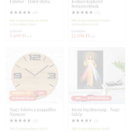
Falidísz - Dafor életfa
Kollázs képkeret
horgászoknak
(
63
)
(
12
)
Már 2 munkanapon belül
Már 2 munkanapon belül
otthonában lehet.
otthonában lehet.
7 590 Ft
16 890 Ft
5 690 Ft
12 690 Ft
-tól
-tól
BESTSELLER
-25%
KIÁRUSÍTÁS 🔥
-24%
KIÁRUSÍTÁS 🔥
Nagy falióra a nappaliba -
Isteni Irgalmasság - Nagy
Numero
fakép
(
30
)
(
3
)
Már 3 munkanapon belül
Már 4 munkanapon belül