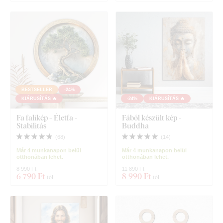
BESTSELLER
-24%
KIÁRUSÍTÁS 🔥
-24%
KIÁRUSÍTÁS 🔥
Fa falikép - Életfa -
Fából készült kép -
Stabilitás
Buddha
(
68
)
(
14
)
Már 4 munkanapon belül
Már 4 munkanapon belül
otthonában lehet.
otthonában lehet.
8 990 Ft
11 890 Ft
6 790 Ft
8 990 Ft
-tól
-tól