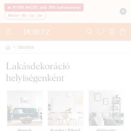
🔥 NYÁRI AKCIÓ: akár 30% kedvezmény!
Marad -
9ó
:
1p
:
1m
Helyiségek
Lakásdekoráció
helyiségenként
Nappali
Konyha / Étkező
Hálószoba