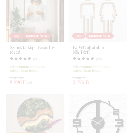
-24%
KIÁRUSÍTÁS 🔥
-26%
KIÁRUSÍTÁS 🔥
Színes fa kép - Jézus hív
Fa WC ajtótábla -
téged
Női/Férfi
(
2
)
(
25
)
Már 4 munkanapon belül
Már 2 munkanapon belül
otthonában lehet.
otthonában lehet.
11 890 Ft
3 490 Ft
8 990 Ft
2 590 Ft
-tól