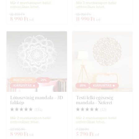
Már 4 munkanapon belül
Már 3 munkanapon belül
otthonában lehet.
otthonában lehet.
11 890 Ft
15 990 Ft
8 990 Ft
11 990 Ft
-tól
-tól
BESTSELLER
-26%
KIÁRUSÍTÁS 🔥
-25%
KIÁRUSÍTÁS 🔥
Lótuszvirág mandala - 3D
Testi lelki egészség
falikép
mandala - Neferet
(
151
)
(
12
)
Már 2 munkanapon belül
Már 2 munkanapon belül
otthonában lehet.
otthonában lehet.
12 090 Ft
7 690 Ft
8 990 Ft
5 790 Ft
-tól
-tól