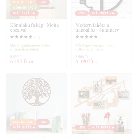
BESTSELLER
-24%
MOHA IMITÁCIÓ
KIÁRUSÍTÁS 🔥
-25%
KIÁRUSÍTÁS 🔥
Kör alakú fa kép - Moha
Modern falióra a
epoxival
nappaliba - Summery
(
23
)
(
15
)
Már 4 munkanapon belül
Már 2 munkanapon belül
otthonában lehet.
otthonában lehet.
8 990 Ft
8 690 Ft
6 790 Ft
6 490 Ft
-tól
-tól
BESTSELLER
-25%
KIÁRUSÍTÁS 🔥
-25%
KIÁRUSÍTÁS 🔥