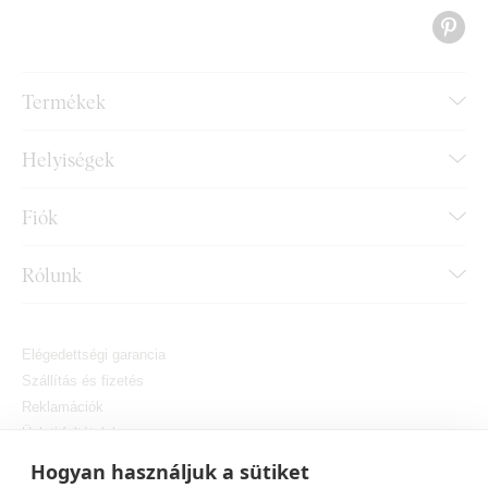
Termékek
Helyiségek
Fiók
Rólunk
Elégedettségi garancia
Szállítás és fizetés
Reklamációk
Üzleti feltételek
Hogyan vásároljon
Hogyan használjuk a sütiket
Személyes adatok védelme