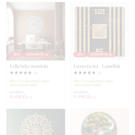
-25%
KIÁRUSÍTÁS 🔥
-25%
KIÁRUSÍTÁS 🔥
Lelki béke mandala
Luxus fa óra - Lamellák
(
9
)
(
8
)
Már 3 munkanapon belül
Már 2 munkanapon belül
otthonában lehet.
otthonában lehet.
11 590 Ft
13 290 Ft
8 690 Ft
9 990 Ft
-tól
-tól