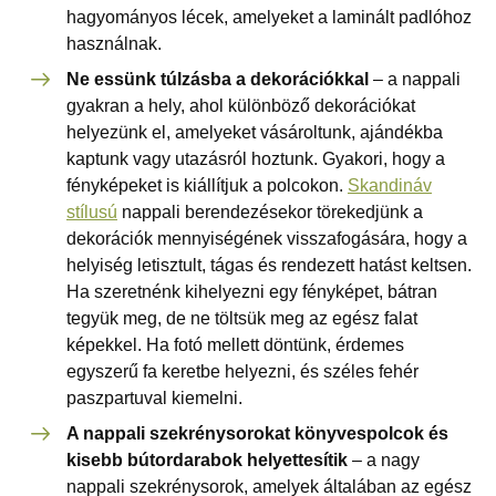
hagyományos lécek, amelyeket a laminált padlóhoz
használnak.
Ne essünk túlzásba a dekorációkkal
– a nappali
gyakran a hely, ahol különböző dekorációkat
helyezünk el, amelyeket vásároltunk, ajándékba
kaptunk vagy utazásról hoztunk. Gyakori, hogy a
fényképeket is kiállítjuk a polcokon.
Skandináv
stílusú
nappali berendezésekor törekedjünk a
dekorációk mennyiségének visszafogására, hogy a
helyiség letisztult, tágas és rendezett hatást keltsen.
Ha szeretnénk kihelyezni egy fényképet, bátran
tegyük meg, de ne töltsük meg az egész falat
képekkel. Ha fotó mellett döntünk, érdemes
egyszerű fa keretbe helyezni, és széles fehér
paszpartuval kiemelni.
A nappali szekrénysorokat könyvespolcok és
kisebb bútordarabok helyettesítik
– a nagy
nappali szekrénysorok, amelyek általában az egész