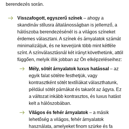
berendezés során.
Visszafogott, egyszerű színek
– ahogy a
skandináv stílusra általánosságban is jellemző, a
hálószoba berendezésénél is a világos színeket
érdemes választani. A színek és árnyalatok számát
minimalizáljuk, és ne keverjünk több mint kétféle
színt. A színválasztásnál két irányt követhetünk, attól
függően, melyik illik jobban az Ön elképzeléseihez:
Mély, sötét árnyalatok luxus hatással
– az
egyik falat sötétre festhetjük, vagy
kontrasztként sötét textíliákat választhatunk,
például sötét párnákat és takarót az ágyra. Ez
a változat inkább kontrasztos, és luxus hatást
kelt a hálószobában.
Világos és fehér árnyalatok
– a másik
lehetőség a világos, fehér árnyalatok
használata, amelyeket finom szürke és fa