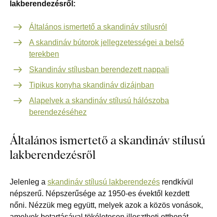
lakberendezésről:
Általános ismertető a skandináv stílusról
A skandináv bútorok jellegzetességei a belső
terekben
Skandináv stílusban berendezett nappali
Tipikus konyha skandináv dizájnban
Alapelvek a skandináv stílusú hálószoba
berendezéséhez
Általános ismertető a skandináv stílusú
lakberendezésről
Jelenleg a
skandináv stílusú lakberendezés
rendkívül
népszerű. Népszerűsége az 1950-es évektől kezdett
nőni. Nézzük meg együtt, melyek azok a közös vonások,
amelyek betartásával tökéletesen illesztheti otthonát