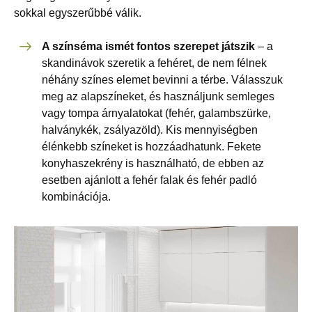
sokkal egyszerűbbé válik.
A színséma ismét fontos szerepet játszik
– a
skandinávok szeretik a fehéret, de nem félnek
néhány színes elemet bevinni a térbe. Válasszuk
meg az alapszíneket, és használjunk semleges
vagy tompa árnyalatokat (fehér, galambszürke,
halványkék, zsályazöld). Kis mennyiségben
élénkebb színeket is hozzáadhatunk. Fekete
konyhaszekrény is használható, de ebben az
esetben ajánlott a fehér falak és fehér padló
kombinációja.