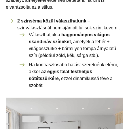
szabályt, amelyeket érdemes betartani, ha Önt is
elvarázsolta ez a stílus.
2 színséma közül választhatunk
–
színválasztásnál nem ajánlott túl sok színt keverni:
Választhatjuk a
hagyományos világos
skandináv színeket,
amelyek a fehér +
világosszürke + bármilyen tompa árnyalatú
szín (például zöld, kék, sárga stb.).
Ha kontrasztosabb hatást szeretnénk elérni,
akkor
az egyik falat festhetjük
sötétszürkére
, ezzel dinamikussá téve a
szobát.