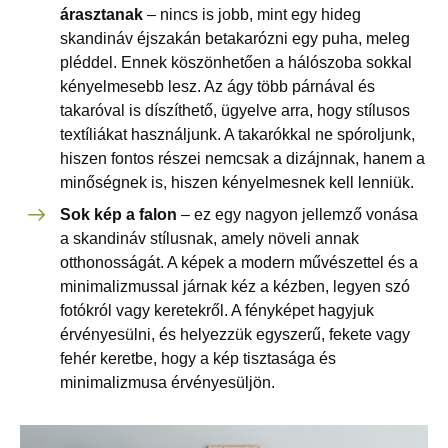
árasztanak
– nincs is jobb, mint egy hideg
skandináv éjszakán betakarózni egy puha, meleg
pléddel. Ennek köszönhetően a hálószoba sokkal
kényelmesebb lesz. Az ágy több párnával és
takaróval is díszíthető, ügyelve arra, hogy stílusos
textíliákat használjunk. A takarókkal ne spóroljunk,
hiszen fontos részei nemcsak a dizájnnak, hanem a
minőségnek is, hiszen kényelmesnek kell lenniük.
Sok kép a falon
– ez egy nagyon jellemző vonása
a skandináv stílusnak, amely növeli annak
otthonosságát. A képek a modern művészettel és a
minimalizmussal járnak kéz a kézben, legyen szó
fotókról vagy keretekről. A fényképet hagyjuk
érvényesülni, és helyezzük egyszerű, fekete vagy
fehér keretbe, hogy a kép tisztasága és
minimalizmusa érvényesüljön.