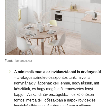
Forrás: behance.net
A minimalizmus a színválasztásnál is érvényesül
– a világos színekre összpontosítunk, mivel a
konyhának világosnak kell lennie, hogy lássuk, mit
készítünk, és hogy megfelelő természetes fényt
kapjon. A skandináv országokban ez különösen
fontos, mert a téli időszakban a napok rövidek és
kevésbé világosak. A színpalettában a világos