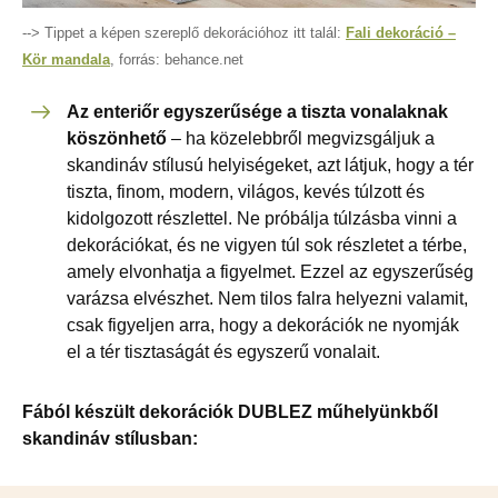
--> Tippet a képen szereplő dekorációhoz itt talál:
Fali dekoráció –
Kör mandala
, forrás: behance.net
Az enteriőr egyszerűsége a tiszta vonalaknak
köszönhető
– ha közelebbről megvizsgáljuk a
skandináv stílusú helyiségeket, azt látjuk, hogy a tér
tiszta, finom, modern, világos, kevés túlzott és
kidolgozott részlettel. Ne próbálja túlzásba vinni a
dekorációkat, és ne vigyen túl sok részletet a térbe,
amely elvonhatja a figyelmet. Ezzel az egyszerűség
varázsa elvészhet. Nem tilos falra helyezni valamit,
csak figyeljen arra, hogy a dekorációk ne nyomják
el a tér tisztaságát és egyszerű vonalait.
Fából készült dekorációk DUBLEZ műhelyünkből
skandináv stílusban: