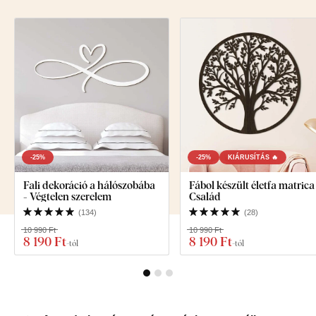
-25%
-25%
KIÁRUSÍTÁS 🔥
Fali dekoráció a hálószobába
Fábol készült életfa matrica
- Végtelen szerelem
Család
(
134
)
(
28
)
10 990 Ft
10 990 Ft
8 190 Ft
8 190 Ft
-tól
-tól