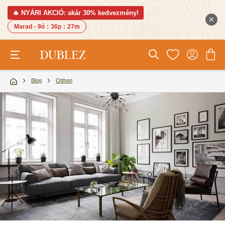
🔥 NYÁRI AKCIÓ: akár 30% kedvezmény!
Marad -
9ó
:
36p
:
25m
Blog
Otthon