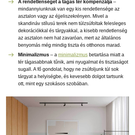
A rendetlenséget a tágas tér kompenzálja
–
mindannyiunknak van egy kis rendetlensége az
asztalon vagy az éjjeliszekrényen. Mivel a
skandináv stílusú terek nem túlzsúfoltak felesleges
dekorációkkal és tárgyakkal, a kisebb rendetlenség
az asztalon nem hat zavaróan, mert az általános
benyomás még mindig tiszta és otthonos marad.
Minimalizmus
– a
minimalizmus
betartása miatt a
tér tágasabbnak tűnik, ami nyugalmat és tisztaságot
sugall. A fő gondolat, hogy ne zsúfoljunk túl sok
tárgyat a helyiségbe, és kevesebb dolgot tartsunk
ott, mint egy szokásos szobában.