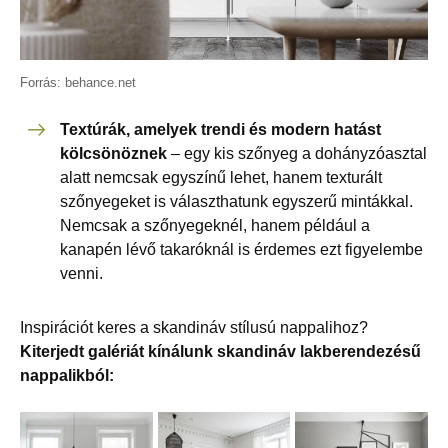
Forrás: behance.net
Textúrák, amelyek trendi és modern hatást
kölcsönöznek
– egy kis szőnyeg a dohányzóasztal
alatt nemcsak egyszínű lehet, hanem texturált
szőnyegeket is választhatunk egyszerű mintákkal.
Nemcsak a szőnyegeknél, hanem például a
kanapén lévő takaróknál is érdemes ezt figyelembe
venni.
Inspirációt keres a skandináv stílusú nappalihoz?
Kiterjedt galériát kínálunk skandináv lakberendezésű
nappalikból: