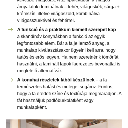
árnyalatok dominálnak – fehér, világoskék, sárga +
krémszín, illetve világoszöld, kombinálva
világosszürkével és fehérrel.
A funkció és a praktikum kiemelt szerepet kap
–
a skandináv konyhákban a funkció az egyik
legfontosabb elem. Bár a fa jellemző anyag, a
munkalap kiválasztásakor ügyelni kell arra, hogy
tartós és erős legyen. Ha nem szeretnénk tömörfát
használni, a laminált lapok faerezetes bevonattal is
megfelelő alternatívák.
A konyhai részletek fából készülnek
– a fa
természetes hatást és meleget sugároz. Fontos,
hogy a fa eredeti színe és textúrája megmaradjon. A
fát használjuk padlóburkolatként vagy
munkalapként.