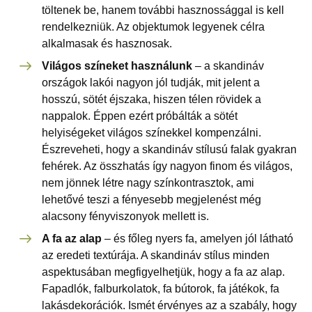
töltenek be, hanem további hasznossággal is kell
rendelkezniük. Az objektumok legyenek célra
alkalmasak és hasznosak.
Világos színeket használunk
– a skandináv
országok lakói nagyon jól tudják, mit jelent a
hosszú, sötét éjszaka, hiszen télen rövidek a
nappalok. Éppen ezért próbálták a sötét
helyiségeket világos színekkel kompenzálni.
Észreveheti, hogy a skandináv stílusú falak gyakran
fehérek. Az összhatás így nagyon finom és világos,
nem jönnek létre nagy színkontrasztok, ami
lehetővé teszi a fényesebb megjelenést még
alacsony fényviszonyok mellett is.
A fa az alap
– és főleg nyers fa, amelyen jól látható
az eredeti textúrája. A skandináv stílus minden
aspektusában megfigyelhetjük, hogy a fa az alap.
Fapadlók, falburkolatok, fa bútorok, fa játékok, fa
lakásdekorációk. Ismét érvényes az a szabály, hogy