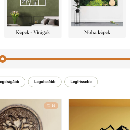
Képek - Virágok
Moha képek
Utazás
Otthon
egdrágább
Legolcsóbb
Legfrissebb
Kereszténység
Konyh
19
Emberek
Manda
Természet
Soksz