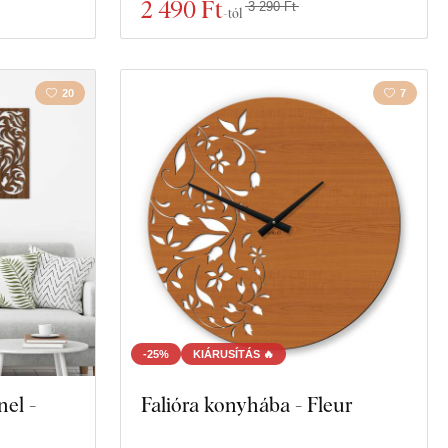
2 490 Ft
3 290 Ft
-tól
20
7
-25%
KIÁRUSÍTÁS 🔥
nel -
Falióra konyhába - Fleur