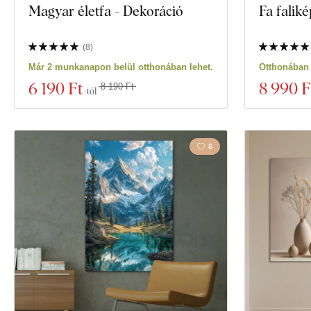
Magyar életfa - Dekoráció
Fa falikép
(
8
)
Már 2 munkanapon belül otthonában lehet.
Otthonában 
6 190 Ft
8 990 F
8 190 Ft
-tól
6