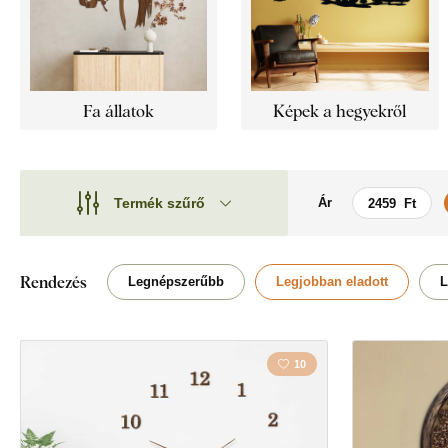
Fa állatok
Képek a hegyekről
Termék szűrő
Ár
Motívum
Motívum
Stílus
Autó / Motor
Rendezés
Legnépszerűbb
Legjobban eladott
L
Típus
Vidék
Forma
10
Szerelem
Elhelyezés
Pillangók
Orientáció