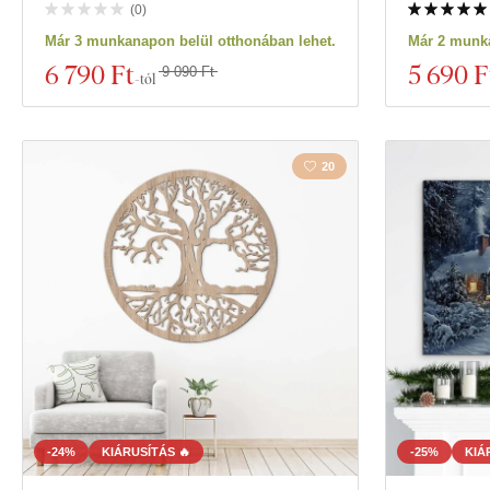
(
0
)
Már 3 munkanapon belül otthonában lehet.
Már 2 munka
6 790 Ft
5 690 F
9 090 Ft
-tól
20
-24%
KIÁRUSÍTÁS 🔥
-25%
KIÁ