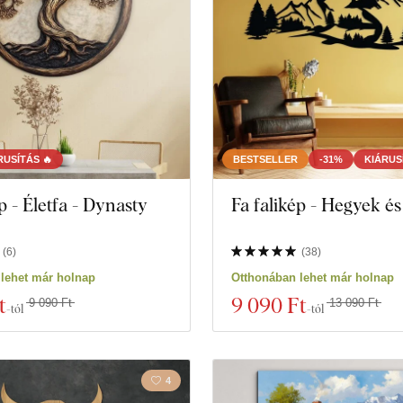
Baglyok
Arc
Haditengerészet
Rovar
RUSÍTÁS 🔥
BESTSELLER
-31%
KIÁRUS
p - Életfa - Dynasty
Fa falikép - Hegyek és
(
6
)
(
38
)
81 termékeket
Szűrő bezárása
lehet már holnap
Otthonában lehet már holnap
t
9 090 Ft
9 090 Ft
13 090 Ft
-tól
-tól
4