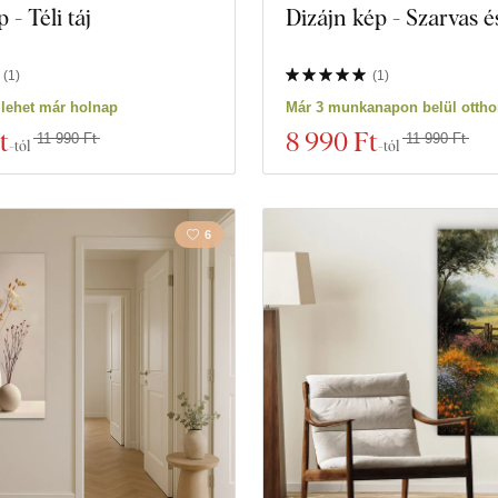
 - Téli táj
Dizájn kép - Szarvas 
(
1
)
(
1
)
lehet már holnap
Már 3 munkanapon belül ottho
t
8 990 Ft
11 990 Ft
11 990 Ft
-tól
-tól
6