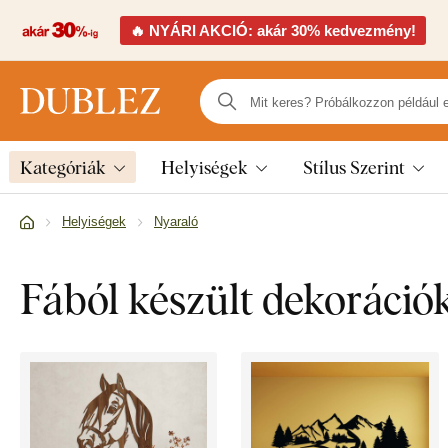
🔥 NYÁRI AKCIÓ: akár 30% kedvezmény!
Kategóriák
Helyiségek
Stílus Szerint
Helyiségek
Nyaraló
Fából készült dekoráció