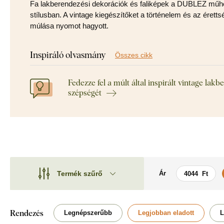
Fa lakberendezési dekorációk és faliképek a DUBLEZ műhel
stílusban. A vintage kiegészítőket a történelem és az éretts
múlása nyomot hagyott.
Inspiráló olvasmány
Összes cikk
Fedezze fel a múlt által inspirált vintage lakb
szépségét
Termék szűrő
Ár
Motívum
Motívum
Stílus
Autók
Rendezés
Legnépszerűbb
Legjobban eladott
L
Típus