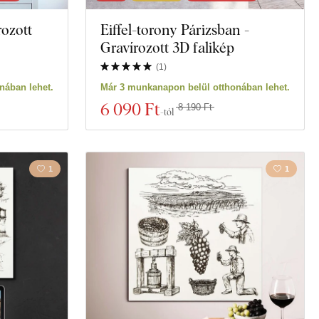
rozott
Eiffel-torony Párizsban -
Gravírozott 3D falikép
(
1
)
nában lehet.
Már 3 munkanapon belül otthonában lehet.
6 090 Ft
8 190 Ft
-tól
1
1