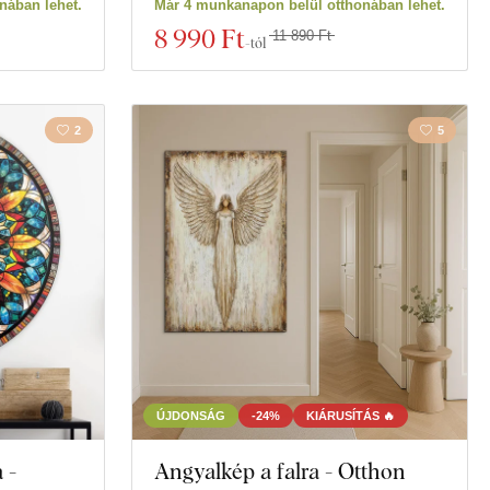
nában lehet.
Már 4 munkanapon belül otthonában lehet.
8 990 Ft
11 890 Ft
-tól
2
5
ÚJDONSÁG
-24%
KIÁRUSÍTÁS 🔥
 -
Angyalkép a falra - Otthon