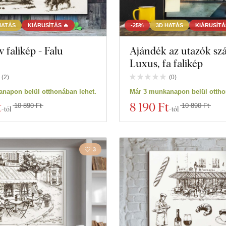
HATÁS
KIÁRUSÍTÁS 🔥
-25%
3D HATÁS
KIÁRUSÍTÁ
 falikép - Falu
Ajándék az utazók sz
Luxus, fa falikép
(
2
)
(
0
)
napon belül otthonában lehet.
Már 3 munkanapon belül ottho
t
8 190 Ft
10 890 Ft
10 890 Ft
-tól
-tól
3