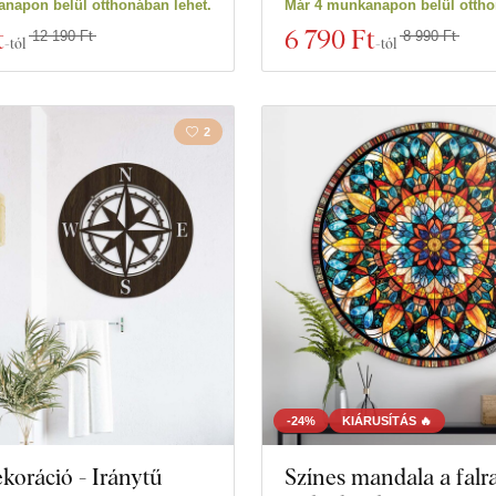
napon belül otthonában lehet.
Már 4 munkanapon belül ottho
t
6 790 Ft
12 190 Ft
8 990 Ft
-tól
-tól
2
-24%
KIÁRUSÍTÁS 🔥
ekoráció - Iránytű
Színes mandala a falra