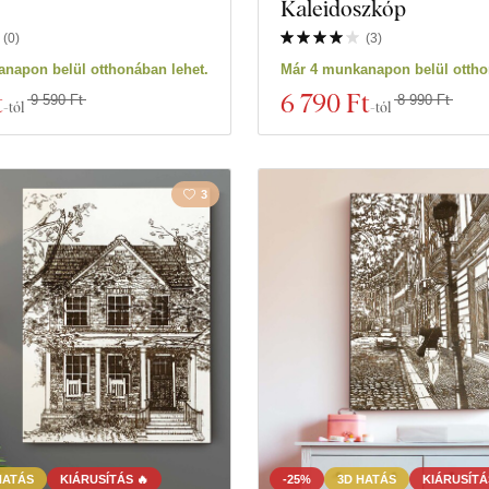
Kaleidoszkóp
(
0
)
(
3
)
napon belül otthonában lehet.
Már 4 munkanapon belül ottho
t
6 790 Ft
9 590 Ft
8 990 Ft
-tól
-tól
3
HATÁS
KIÁRUSÍTÁS 🔥
-25%
3D HATÁS
KIÁRUSÍTÁ