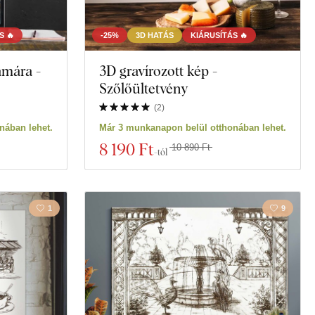
S 🔥
-25%
3D HATÁS
KIÁRUSÍTÁS 🔥
ámára -
3D gravírozott kép -
Szőlőültetvény
(
2
)
nában lehet.
Már 3 munkanapon belül otthonában lehet.
8 190 Ft
10 890 Ft
-tól
1
9