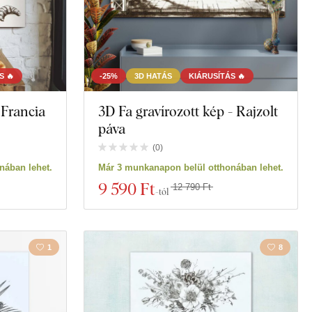
S 🔥
-25%
3D HATÁS
KIÁRUSÍTÁS 🔥
 Francia
3D Fa gravírozott kép - Rajzolt
páva
(
0
)
nában lehet.
Már 3 munkanapon belül otthonában lehet.
9 590 Ft
12 790 Ft
-tól
1
8