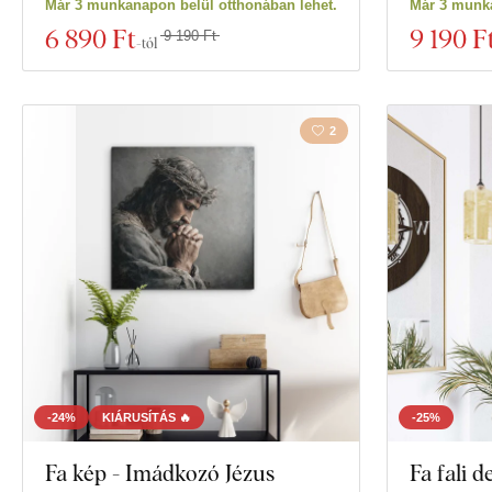
Már 3 munkanapon belül otthonában lehet.
Már 3 munka
Vastagság
6 890 Ft
9 190 F
9 190 Ft
-tól
2
-24%
KIÁRUSÍTÁS 🔥
-25%
Fa kép - Imádkozó Jézus
Fa fali d