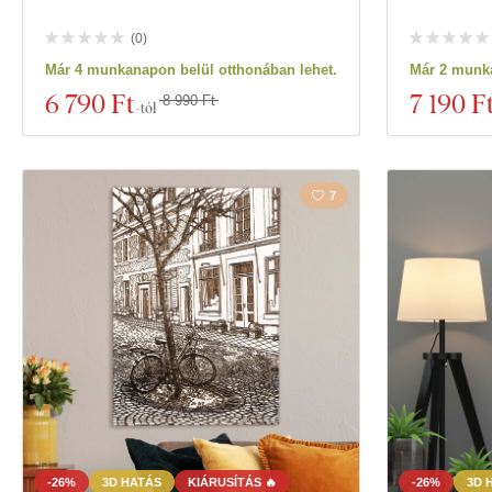
(
0
)
Már 4 munkanapon belül otthonában lehet.
Már 2 munka
6 790 Ft
7 190 F
8 990 Ft
-tól
7
-26%
3D HATÁS
KIÁRUSÍTÁS 🔥
-26%
3D 