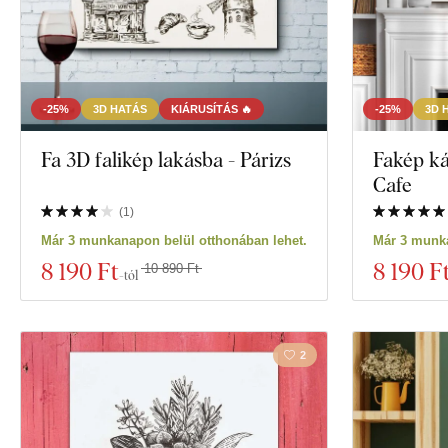
-25%
3D HATÁS
KIÁRUSÍTÁS 🔥
-25%
3D 
Fa 3D falikép lakásba - Párizs
Fakép k
Cafe
(
1
)
Már 3 munkanapon belül otthonában lehet.
Már 3 munka
8 190 Ft
8 190 F
10 890 Ft
-tól
2