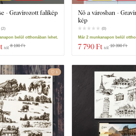
e - Gravírozott falikép
Nő a városban - Graví
kép
(
2
)
(
0
)
napon belül otthonában lehet.
Már 2 munkanapon belül ottho
t
7 790 Ft
8 190 Ft
10 390 Ft
-tól
-tól
1