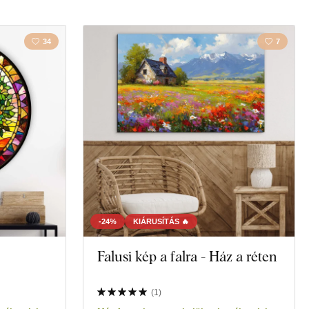
k
Vidék
34
7
Szerelem
la
Térkép
szet
Fa
Zene
-24%
KIÁRUSÍTÁS 🔥
Falusi kép a falra - Ház a réten
(
1
)