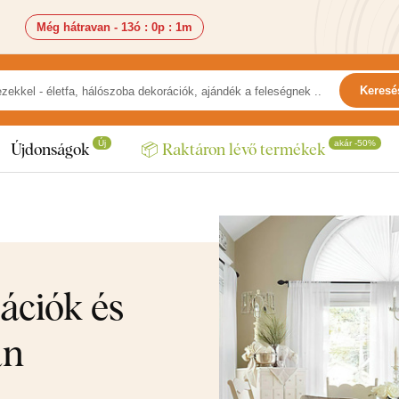
Még hátravan -
12ó
:
59p
:
59m
Keresé
Új
akár -50%
Újdonságok
📦 Raktáron lévő termékek
ációk és
an