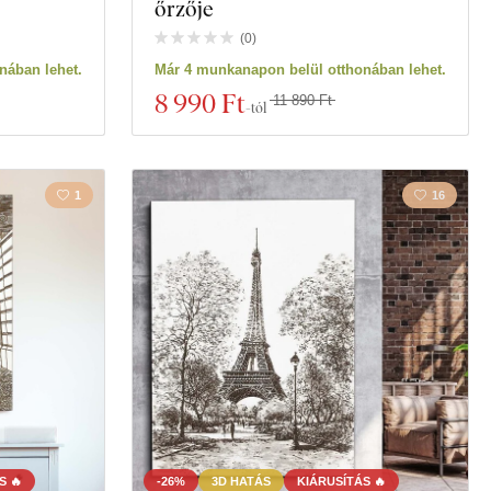
őrzője
(
0
)
nában lehet.
Már 4 munkanapon belül otthonában lehet.
8 990 Ft
11 890 Ft
-tól
1
16
S 🔥
-26%
3D HATÁS
KIÁRUSÍTÁS 🔥