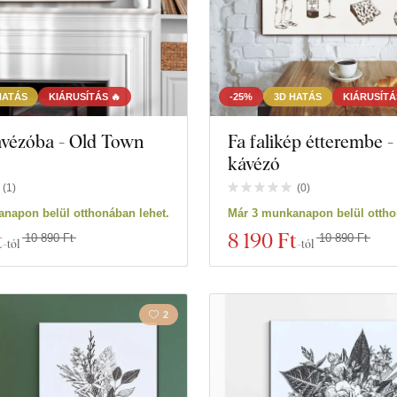
HATÁS
KIÁRUSÍTÁS 🔥
-25%
3D HATÁS
KIÁRUSÍTÁ
ávézóba - Old Town
Fa falikép étterembe -
kávézó
(
1
)
(
0
)
napon belül otthonában lehet.
Már 3 munkanapon belül ottho
t
8 190 Ft
10 890 Ft
10 890 Ft
-tól
-tól
2