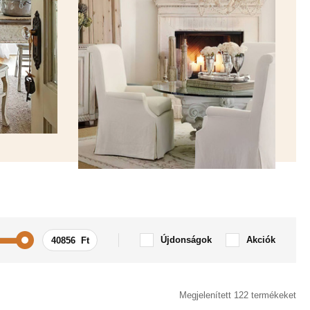
Újdonságok
Akciók
lok
Idézet / Felirat
Megjelenített 122 termékeket