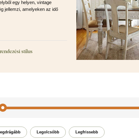
yből egy helyen, vintage
ég jellemzi, amelyeken az idő
erendezési stílus
Autó / Motor
Angya
egdrágább
Legolcsóbb
Legfrissebb