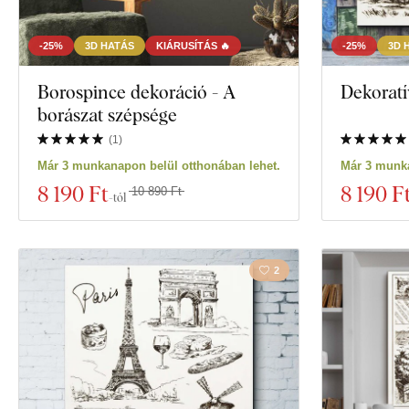
-25%
3D HATÁS
KIÁRUSÍTÁS 🔥
-25%
3D 
Borospince dekoráció - A
Dekoratív
borászat szépsége
(
1
)
Már 3 munkanapon belül otthonában lehet.
Már 3 munka
8 190 Ft
8 190 F
10 890 Ft
-tól
2