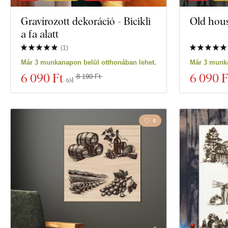
Gravírozott dekoráció - Bicikli
Old hous
a fa alatt
(
1
)
Már 3 munkanapon belül otthonában lehet.
Már 3 munka
6 090 Ft
6 090 F
8 190 Ft
-tól
4