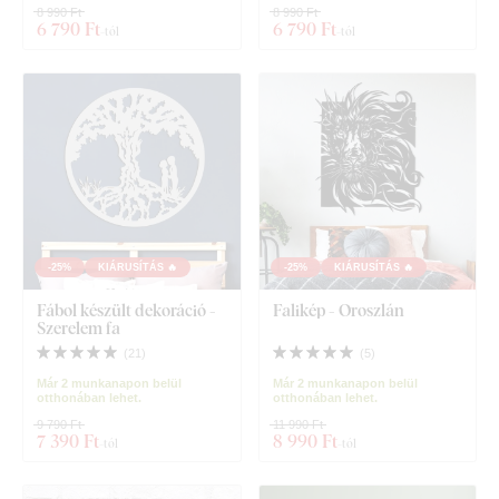
8 990 Ft
8 990 Ft
6 790 Ft
6 790 Ft
-tól
-tól
-25%
KIÁRUSÍTÁS 🔥
-25%
KIÁRUSÍTÁS 🔥
Fábol készült dekoráció -
Falikép - Oroszlán
Szerelem fa
(
21
)
(
5
)
Már 2 munkanapon belül
Már 2 munkanapon belül
otthonában lehet.
otthonában lehet.
9 790 Ft
11 990 Ft
7 390 Ft
8 990 Ft
-tól
-tól