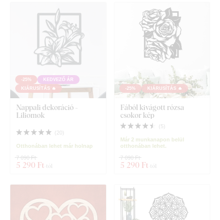
-25%
KEDVEZŐ ÁR
KIÁRUSÍTÁS 🔥
-25%
KIÁRUSÍTÁS 🔥
Nappali dekoráció -
Fából kivágott rózsa
Liliomok
csokor kép
(
5
)
(
20
)
Már 2 munkanapon belül
Otthonában lehet már holnap
otthonában lehet.
7 090 Ft
7 090 Ft
5 290 Ft
5 290 Ft
-tól
-tól