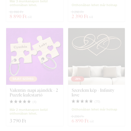
Már 3 munkanapon belül
otthonában lehet.
Otthonában lehet már holnap
11 890 Ft
3 290 Ft
8 890 Ft
2 390 Ft
-tól
-tól
SAJÁT SZÖVEG
-26%
Valentin-napi ajándék - 2
Szerelem kép - Infinity
Puzzle kulcstartó
love
(
70
)
(
4
)
Otthonában lehet már holnap
Már 2 munkanapon belül
otthonában lehet.
9 290 Ft
3 790 Ft
6 890 Ft
-tól