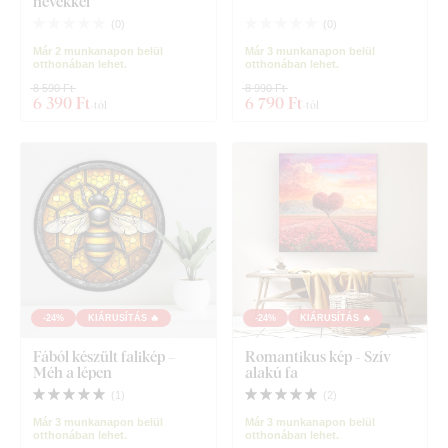
nevekkel
(
0
)
(
0
)
Már 2 munkanapon belül
Már 3 munkanapon belül
otthonában lehet.
otthonában lehet.
8 590 Ft
8 990 Ft
6 390 Ft
6 790 Ft
-tól
-tól
-24%
KIÁRUSÍTÁS 🔥
-24%
KIÁRUSÍTÁS 🔥
Fából készült falikép –
Romantikus kép - Szív
Méh a lépen
alakú fa
(
1
)
(
2
)
Már 3 munkanapon belül
Már 3 munkanapon belül
otthonában lehet.
otthonában lehet.