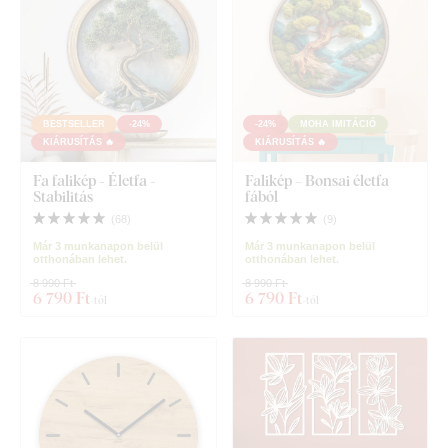
BESTSELLER
-24%
-24%
MOHA IMITÁCIÓ
KIÁRUSÍTÁS 🔥
KIÁRUSÍTÁS 🔥
Fa falikép - Életfa -
Falikép – Bonsai életfa
Stabilitás
fából
(
68
)
(
9
)
Már 3 munkanapon belül
Már 3 munkanapon belül
otthonában lehet.
otthonában lehet.
8 990 Ft
8 990 Ft
6 790 Ft
6 790 Ft
-tól
-tól