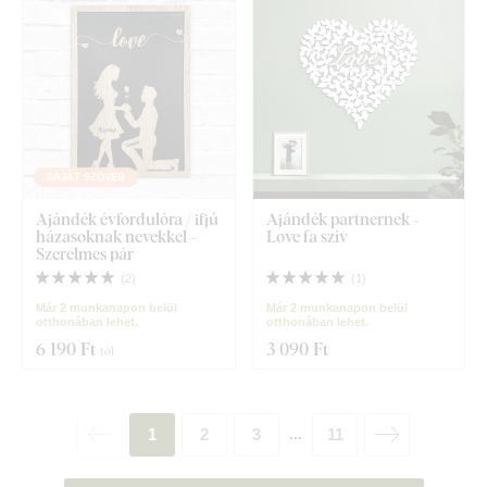
SAJÁT SZÖVEG
Ajándék évfordulóra / ifjú
Ajándék partnernek -
házasoknak nevekkel -
Love fa szív
Szerelmes pár
(
2
)
(
1
)
Már 2 munkanapon belül
Már 2 munkanapon belül
otthonában lehet.
otthonában lehet.
6 190 Ft
3 090 Ft
-tól
1
2
3
11
...