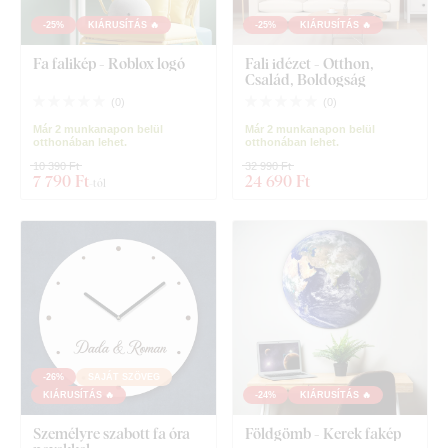
-25%
KIÁRUSÍTÁS 🔥
-25%
KIÁRUSÍTÁS 🔥
Fa falikép - Roblox logó
Fali idézet - Otthon,
Család, Boldogság
(
0
)
(
0
)
Már 2 munkanapon belül
Már 2 munkanapon belül
otthonában lehet.
otthonában lehet.
10 390 Ft
32 990 Ft
7 790 Ft
24 690 Ft
-tól
-26%
SAJÁT SZÖVEG
KIÁRUSÍTÁS 🔥
-24%
KIÁRUSÍTÁS 🔥
Személyre szabott fa óra
Földgömb - Kerek fakép