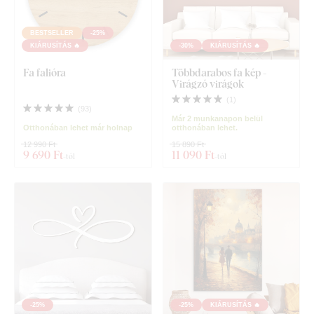
BESTSELLER
-25%
KIÁRUSÍTÁS 🔥
-30%
KIÁRUSÍTÁS 🔥
Fa falióra
Többdarabos fa kép -
Virágzó virágok
(
1
)
(
93
)
Már 2 munkanapon belül
Otthonában lehet már holnap
otthonában lehet.
12 990 Ft
15 890 Ft
9 690 Ft
11 090 Ft
-tól
-tól
-25%
-25%
KIÁRUSÍTÁS 🔥