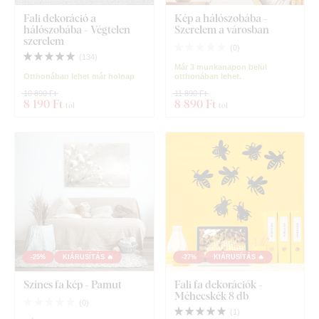
Fali dekoráció a
Kép a hálószobába -
hálószobába - Végtelen
Szerelem a városban
szerelem
(
0
)
(
134
)
Már 3 munkanapon belül
Otthonában lehet már holnap
otthonában lehet.
10 890 Ft
11 890 Ft
8 190 Ft
8 890 Ft
-tól
-tól
-25%
KIÁRUSÍTÁS 🔥
-27%
KIÁRUSÍTÁS 🔥
Színes fa kép - Pamut
Fali fa dekorációk -
Méhecskék 8 db
(
0
)
(
1
)