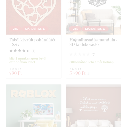
-28%
KIÁRUSÍTÁS 🔥
-25%
KIÁRUSÍTÁS 🔥
Fából készült poháralátét
Hajnalhasadás mandala -
- Szív
3D faldekoráció
(
1
)
(
0
)
Már 2 munkanapon belül
otthonában lehet.
Otthonában lehet már holnap
1 090 Ft
7 690 Ft
790 Ft
5 790 Ft
-tól