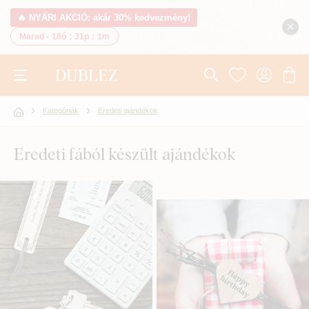
🔥 NYÁRI AKCIÓ: akár 30% kedvezmény!
Marad -
18ó
:
31p
:
0m
Kategóriák
Eredeti ajándékok
Eredeti fából készült ajándékok