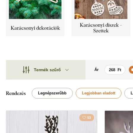
Karácsonyi díszek -
Karácsonyi dekorációk
Szettek
Termék szűrő
Ár
Motívum
Motívum
Stílus
Kereszténység
Rendezés
Legnépszerűbb
Legjobban eladott
L
Típus
Forma
53
Elhelyezés