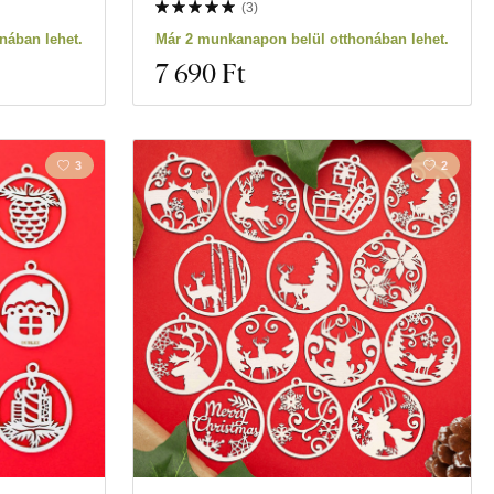
(
3
)
nában lehet.
Már 2 munkanapon belül otthonában lehet.
7 690 Ft
3
2