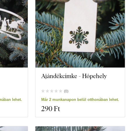
Ajándékcímke - Hópehely
(
0
)
nában lehet.
Már 2 munkanapon belül otthonában lehet.
290 Ft