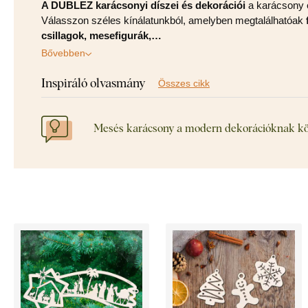
A DUBLEZ karácsonyi díszei és dekorációi
a karácsony e
Válasszon széles kínálatunkból, amelyben megtalálhatóak
csillagok, mesefigurák,…
Bővebben
Inspiráló olvasmány
Összes cikk
Mesés karácsony a modern dekorációknak k