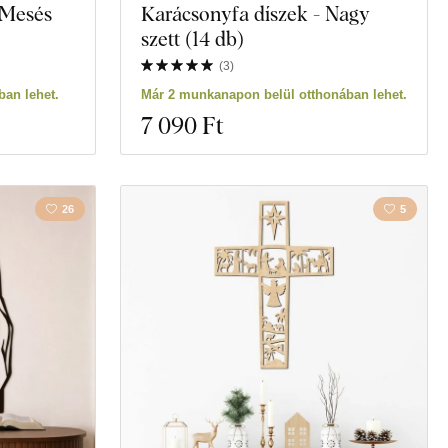
 Mesés
Karácsonyfa díszek - Nagy
szett (14 db)
(
3
)
an lehet.
Már 2 munkanapon belül otthonában lehet.
7 090 Ft
26
5