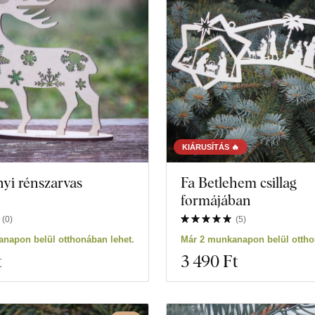
KIÁRUSÍTÁS 🔥
yi rénszarvas
Fa Betlehem csillag
formájában
(
0
)
(
5
)
0 termékeket
Szűrő bezárása
napon belül otthonában lehet.
Már 2 munkanapon belül ottho
t
3 490 Ft