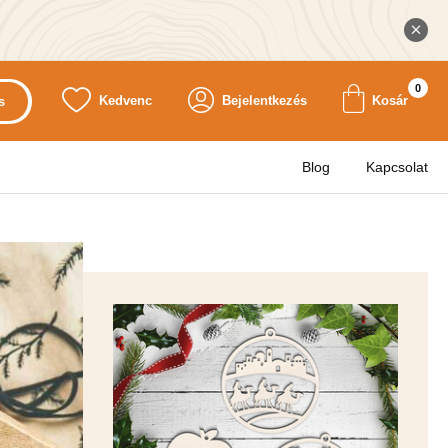
0
Kedvenc
Bejelentkezés
Kosár
s
Blog
Kapcsolat