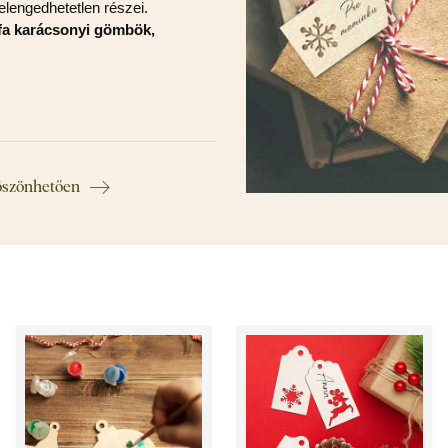
lengedhetetlen részei.
fa karácsonyi gömbök,
öszönhetően