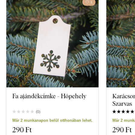
1
Fa ajándékcímke - Hópehely
Karácson
Szarvas
(
0
)
Már 2 munkanapon belül otthonában lehet.
Már 2 munka
290 Ft
290 Ft