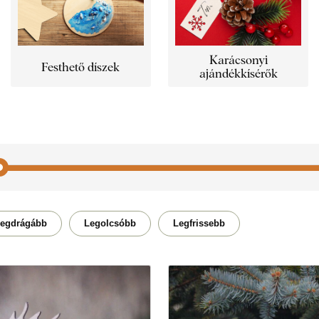
Karácsonyi
Festhető díszek
ajándékkísérők
Mandala
Fa
egdrágább
Legolcsóbb
Legfrissebb