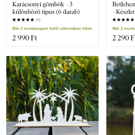
Karácsonyi gömbök - 3
Betlehe
különböző típus (6 darab)
- Készle
(
3
)
Már 2 munkanapon belül otthonában lehet.
Már 2 munka
2 990 Ft
2 290 F