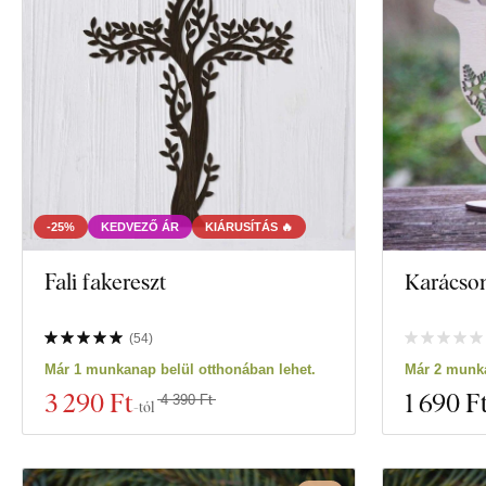
Orientáció
Minta
Szín
Egyéni szöveg
Gyártástechnológia
-25%
KEDVEZŐ ÁR
KIÁRUSÍTÁS 🔥
Exkluzivitás
Fali fakereszt
Karácson
Anyag
(
54
)
Megjeleníteni 3
Már 1 munkanap belül otthonában lehet.
Már 2 munka
Vastagság
3 290 Ft
1 690 F
4 390 Ft
-tól