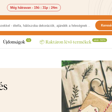
Még hátravan -
19ó
:
31p
:
22m
Keresé
Új
akár -50%
Újdonságok
📦 Raktáron lévő termékek
és