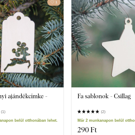
1
yi ajándékcímke -
Fa sablonok - Csillag
(
1
)
(
2
)
napon belül otthonában lehet.
Már 2 munkanapon belül ottho
290 Ft