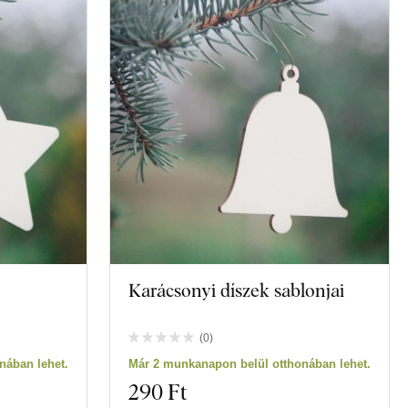
Karácsonyi díszek sablonjai
(
0
)
nában lehet.
Már 2 munkanapon belül otthonában lehet.
290 Ft