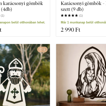
m karácsonyi gömbök
Karácsonyi gömbök -
t (4db)
szett (9 db)
(
1
)
(
1
)
napon belül otthonában lehet.
Már 1 munkanap belül otthonáb
t
2 990 Ft
1