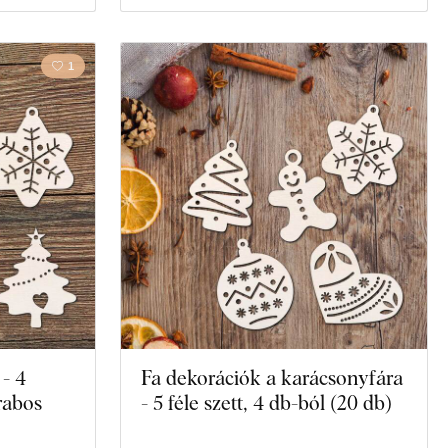
1
- 4
Fa dekorációk a karácsonyfára
rabos
- 5 féle szett, 4 db-ból (20 db)