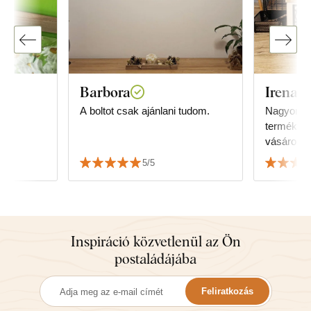
Barbora
Irena S
A boltot csak ajánlani tudom.
Nagyon el
termékeik
vásárolok
utoljára, 
5/5
köszönöm
Inspiráció közvetlenül az Ön
postaládájába
Feliratkozás