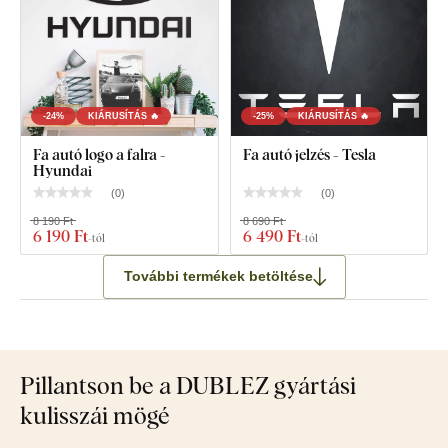
-24%
KIÁRUSÍTÁS 🔥
-25%
KIÁRUSÍTÁS 🔥
Fa autó logo a falra -
Fa autó jelzés - Tesla
Hyundai
(
0
)
(
0
)
8 190 Ft
8 690 Ft
6 190 Ft
6 490 Ft
-tól
-tól
További termékek betöltése
Pillantson be a DUBLEZ gyártási
kulisszái mögé