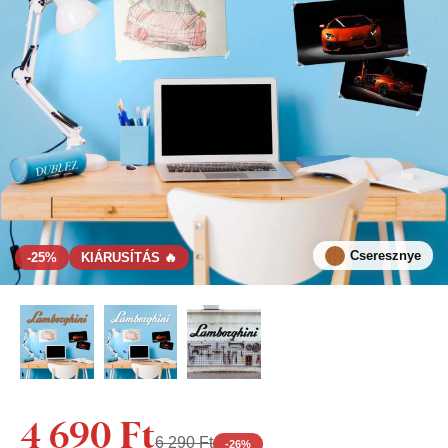
Cseresznye
-25%
KIÁRUSÍTÁS 🔥
4 690 Ft
6 290 Ft
-
26
%