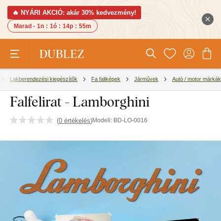
🔥 NYÁRI AKCIÓ: akár 30% kedvezmény!
Marad -
1n
:
1ó
:
14p
:
54m
Lakberendezési kiegészítők
Fa faliképek
Járművek
Autó / motor márkák
Falfelirat - Lamborghini
(
0 értékelés
)
Modell:
BD-LO-0016