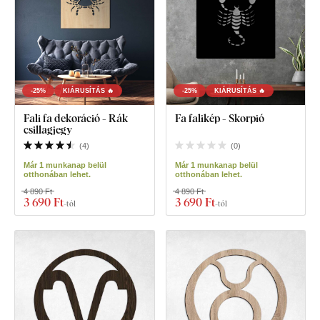
-25%
KIÁRUSÍTÁS 🔥
-25%
KIÁRUSÍTÁS 🔥
Fali fa dekoráció - Rák
Fa falikép - Skorpió
csillagjegy
(
4
)
(
0
)
Már 1 munkanap belül
Már 1 munkanap belül
otthonában lehet.
otthonában lehet.
4 890 Ft
4 890 Ft
3 690 Ft
3 690 Ft
-tól
-tól