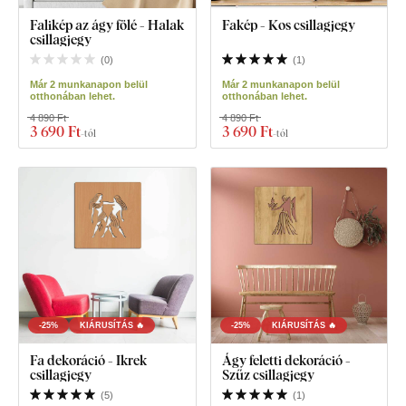
Falikép az ágy fölé - Halak
Fakép - Kos csillagjegy
csillagjegy
(
0
)
(
1
)
Már 2 munkanapon belül
Már 2 munkanapon belül
otthonában lehet.
otthonában lehet.
4 890 Ft
4 890 Ft
3 690 Ft
3 690 Ft
-tól
-tól
-25%
KIÁRUSÍTÁS 🔥
-25%
KIÁRUSÍTÁS 🔥
Fa dekoráció - Ikrek
Ágy feletti dekoráció -
csillagjegy
Szűz csillagjegy
(
5
)
(
1
)