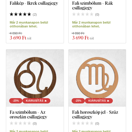
Falikép - Ikrek csillagjegy
Fali szimbólum - Rák
csillagjegy
(
2
)
(
0
)
Már 2 munkanapon belül
Már 2 munkanapon belül
otthonában lehet.
otthonában lehet.
4 890 Ft
4 890 Ft
3 690 Ft
3 690 Ft
-tól
-tól
-25%
KIÁRUSÍTÁS 🔥
-25%
KIÁRUSÍTÁS 🔥
Fa szimbólum - Az
Fali horoszkóp jel - Szűz
oroszlán csillagjegy
csillagjegy
(
0
)
(
0
)
Már 2 munkanapon belül
Már 2 munkanapon belül