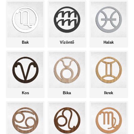
Bak
Vízöntő
Halak
Kos
Bika
Ikrek