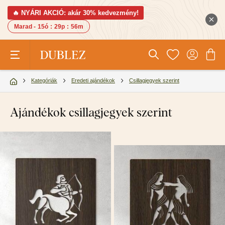
🔥 NYÁRI AKCIÓ: akár 30% kedvezmény!
Marad -
15ó
:
29p
:
55m
Kategóriák
Eredeti ajándékok
Csillagjegyek szerint
Ajándékok csillagjegyek szerint