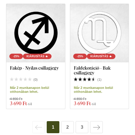
-25%
KIÁRUSÍTÁS 🔥
-25%
KIÁRUSÍTÁS 🔥
Fakép - Nyilas csillagjegy
Faldekoráció - Bak
csillagjegy
(
0
)
(
1
)
Már 2 munkanapon belül
Már 2 munkanapon belül
otthonában lehet.
otthonában lehet.
4 890 Ft
4 890 Ft
3 690 Ft
3 690 Ft
-tól
-tól
1
2
3