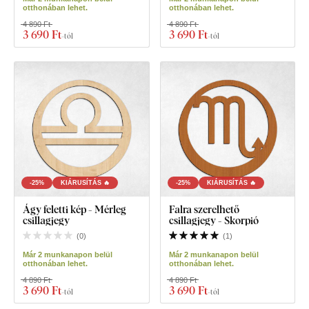
otthonában lehet.
otthonában lehet.
4 890 Ft
4 890 Ft
3 690 Ft
3 690 Ft
-tól
-tól
-25%
KIÁRUSÍTÁS 🔥
-25%
KIÁRUSÍTÁS 🔥
Ágy feletti kép - Mérleg
Falra szerelhető
csillagjegy
csillagjegy - Skorpió
(
0
)
(
1
)
Már 2 munkanapon belül
Már 2 munkanapon belül
otthonában lehet.
otthonában lehet.
4 890 Ft
4 890 Ft
3 690 Ft
3 690 Ft
-tól
-tól