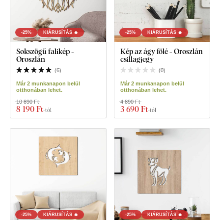
-25%
KIÁRUSÍTÁS 🔥
-25%
KIÁRUSÍTÁS 🔥
Sokszögű falikép -
Kép az ágy fölé - Oroszlán
Oroszlán
csillagjegy
(
6
)
(
0
)
Már 2 munkanapon belül
Már 2 munkanapon belül
otthonában lehet.
otthonában lehet.
10 890 Ft
4 890 Ft
8 190 Ft
3 690 Ft
-tól
-tól
-25%
KIÁRUSÍTÁS 🔥
-25%
KIÁRUSÍTÁS 🔥