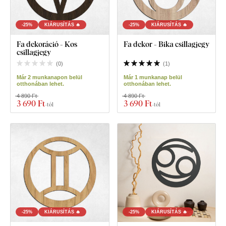
-25%
KIÁRUSÍTÁS 🔥
-25%
KIÁRUSÍTÁS 🔥
Fa dekoráció - Kos
Fa dekor - Bika csillagjegy
csillagjegy
(
0
)
(
1
)
Már 2 munkanapon belül
Már 1 munkanap belül
otthonában lehet.
otthonában lehet.
4 890 Ft
4 890 Ft
3 690 Ft
3 690 Ft
-tól
-tól
-25%
KIÁRUSÍTÁS 🔥
-25%
KIÁRUSÍTÁS 🔥