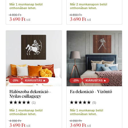
Már 1 munkanap belül
Már 2 munkanapon belül
otthonában lehet.
otthonában lehet.
4 890 Ft
4 890 Ft
3 690 Ft
3 690 Ft
-tól
-tól
-25%
KIÁRUSÍTÁS 🔥
-25%
KIÁRUSÍTÁS 🔥
Hálószoba dekoráció -
Fa dekoráció - Vízöntő
Nyilas csillagjegy
(
1
)
(
5
)
Már 1 munkanap belül
Már 1 munkanap belül
otthonában lehet.
otthonában lehet.
4 890 Ft
4 890 Ft
3 690 Ft
3 690 Ft
-tól
-tól