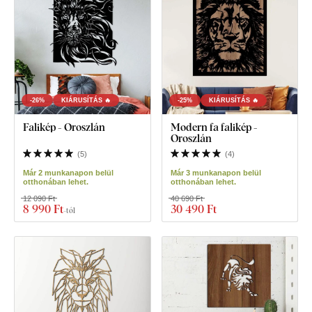
-26%
KIÁRUSÍTÁS 🔥
-25%
KIÁRUSÍTÁS 🔥
Falikép - Oroszlán
Modern fa falikép -
Oroszlán
(
5
)
(
4
)
Már 2 munkanapon belül
Már 3 munkanapon belül
otthonában lehet.
otthonában lehet.
12 090 Ft
40 690 Ft
8 990 Ft
30 490 Ft
-tól