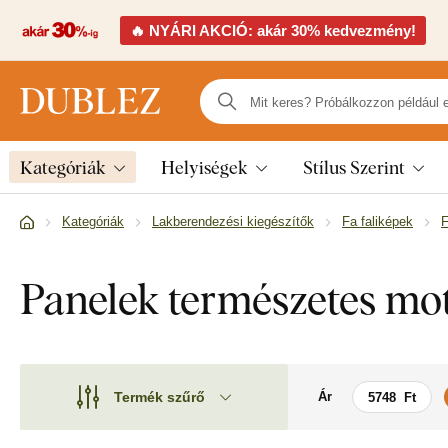
🔥 NYÁRI AKCIÓ: akár 30% kedvezmény!
Kategóriák
Helyiségek
Stílus Szerint
Kategóriák
Lakberendezési kiegészítők
Fa faliképek
F
Panelek természetes m
Termék szűrő
Ár
Motívum
Motívum