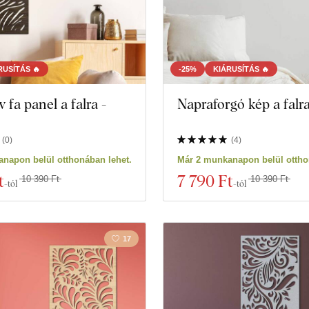
RUSÍTÁS 🔥
-25%
KIÁRUSÍTÁS 🔥
 fa panel a falra -
Napraforgó kép a falr
(
0
)
(
4
)
napon belül otthonában lehet.
Már 2 munkanapon belül ottho
t
7 790 Ft
10 390 Ft
10 390 Ft
-tól
-tól
17