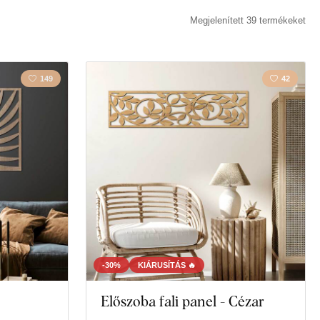
a
Természet
Megjelenített 39 termékeket
149
42
-30%
KIÁRUSÍTÁS 🔥
Előszoba fali panel - Cézar