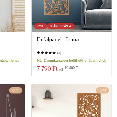
-25%
KIÁRUSÍTÁS 🔥
a
Fa falpanel - Liana
(
3
)
nában lehet.
Már 2 munkanapon belül otthonában lehet.
7 790 Ft
10 390 Ft
-tól
20
14