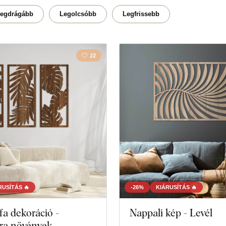
Vidék
Konyh
egdrágább
Legolcsóbb
Legfrissebb
22
RUSÍTÁS 🔥
-26%
KIÁRUSÍTÁS 🔥
 fa dekoráció -
Nappali kép - Levél
ra növények