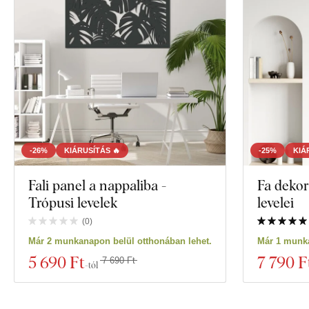
-26%
KIÁRUSÍTÁS 🔥
-25%
KIÁ
Fali panel a nappaliba -
Fa dekor
Trópusi levelek
levelei
(
0
)
Már 2 munkanapon belül otthonában lehet.
Már 1 munka
5 690 Ft
7 790 F
7 690 Ft
-tól