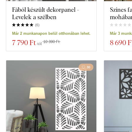
Fából készült dekorpanel -
Színes fa
Levelek a szélben
mohába
(
6
)
Már 2 munkanapon belül otthonában lehet.
Már 3 munka
7 790 Ft
8 690 F
10 390 Ft
-tól
30