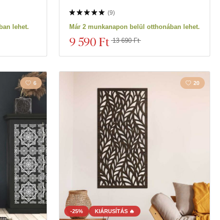
(
9
)
an lehet.
Már 2 munkanapon belül otthonában lehet.
9 590 Ft
13 690 Ft
6
20
-25%
KIÁRUSÍTÁS 🔥