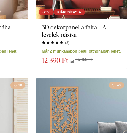
-25%
KIÁRUSÍTÁS 🔥
bába -
3D dekorpanel a falra - A
levelek oázisa
(
8
)
an lehet.
Már 2 munkanapon belül otthonában lehet.
12 390 Ft
16 490 Ft
-tól
28
40