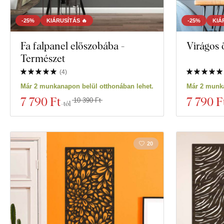
-25%
KIÁRUSÍTÁS 🔥
-25%
KIÁ
Fa falpanel előszobába -
Virágos 
Természet
(
4
)
Már 2 munkanapon belül otthonában lehet.
Már 2 munka
7 790 Ft
7 790 F
10 390 Ft
-tól
20