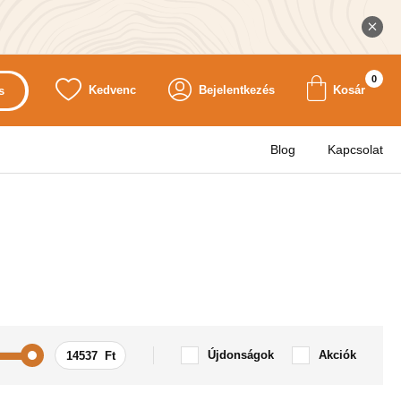
0
Kedvenc
Bejelentkezés
Kosár
s
Blog
Kapcsolat
Újdonságok
Akciók