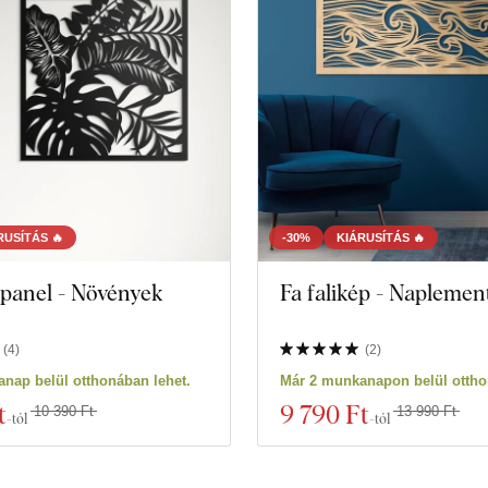
RUSÍTÁS 🔥
-30%
KIÁRUSÍTÁS 🔥
panel - Növények
Fa falikép - Naplemen
(
4
)
(
2
)
nap belül otthonában lehet.
Már 2 munkanapon belül ottho
t
9 790 Ft
10 390 Ft
13 990 Ft
-tól
-tól