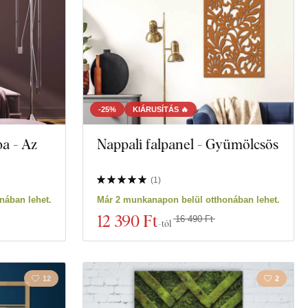
-25%
KIÁRUSÍTÁS 🔥
a - Az
Nappali falpanel - Gyümölcsös
(
1
)
nában lehet.
Már 2 munkanapon belül otthonában lehet.
12 390 Ft
16 490 Ft
-tól
12
2