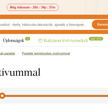
Még hátravan -
20ó
:
34p
:
56m
Keresé
Új
akár -50%
Újdonságok
📦 Raktáron lévő termékek
ali panelek
Panelek természetes motívummal
otívummal