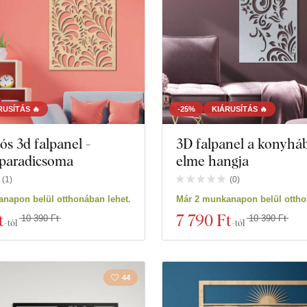
RUSÍTÁS 🔥
-25%
KIÁRUSÍTÁS 🔥
s 3d falpanel -
3D falpanel a konyháb
 paradicsoma
elme hangja
(
1
)
(
0
)
napon belül otthonában lehet.
Már 2 munkanapon belül ottho
t
7 790 Ft
10 390 Ft
10 390 Ft
-tól
-tól
44