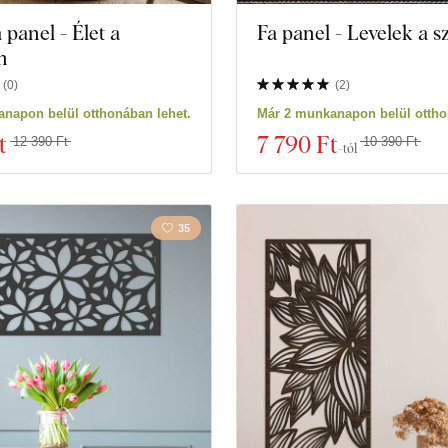
 panel - Élet a
Fa panel - Levelek a s
n
(
0
)
(
2
)
napon belül otthonában lehet.
Már 2 munkanapon belül ottho
t
7 790 Ft
12 390 Ft
10 390 Ft
-tól
35