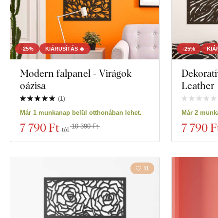
-25%
KIÁRUSÍTÁS 🔥
-25%
KIÁ
Modern falpanel - Virágok
Dekoratív
oázisa
Leather
(
1
)
Már 1 munkanap belül otthonában lehet.
Már 2 munka
7 790 Ft
7 790 F
10 390 Ft
-tól
11