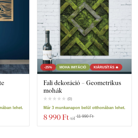
-25%
MOHA IMITÁCIÓ
KIÁRUSÍTÁS 🔥
te
Fali dekoráció – Geometrikus
mohák
(
0
)
nában lehet.
Már 3 munkanapon belül otthonában lehet.
8 990 Ft
11 990 Ft
-tól