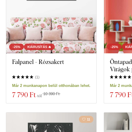
-25%
KIÁRUSÍTÁS 🔥
-25%
KIÁ
Falpanel - Rózsakert
Öntapadó
Virágok
(
1
)
Már 2 munkanapon belül otthonában lehet.
Már 2 munka
7 790 Ft
7 790 F
10 390 Ft
-tól
11