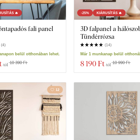
RUSÍTÁS 🔥
-25%
KIÁRUSÍTÁS 🔥
öntapadós fali panel
3D falpanel a hálószo
Tündérrózsa
(
4
)
(
14
)
napon belül otthonában lehet.
Már 1 munkanap belül otthonáb
t
8 190 Ft
10 390 Ft
10 990 Ft
-tól
-tól
12