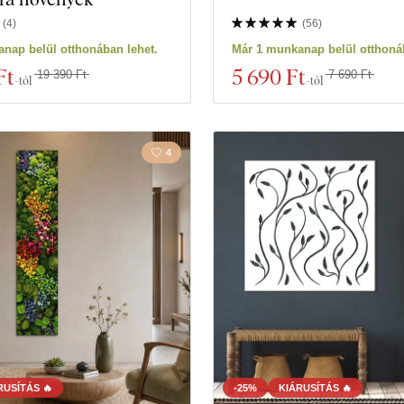
(
4
)
(
56
)
9 termékeket
Szűrő bezárása
nap belül otthonában lehet.
Már 1 munkanap belül otthonáb
Ft
5 690 Ft
19 390 Ft
7 690 Ft
-tól
-tól
4
RUSÍTÁS 🔥
-25%
KIÁRUSÍTÁS 🔥