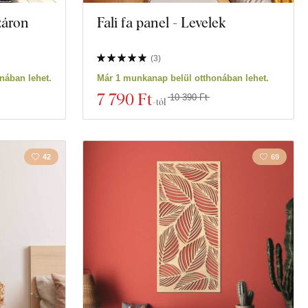
záron
Fali fa panel - Levelek
(
3
)
nában lehet.
Már 1 munkanap belül otthonában lehet.
7 790 Ft
10 390 Ft
-tól
42
69