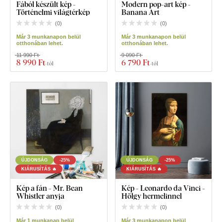
Fából készült kép -
Modern pop-art kép -
Történelmi világtérkép
Banana Art
(
0
)
(
0
)
Már 3 munkanapon belül
Már 3 munkanapon belül
otthonában lehet.
otthonában lehet.
11 990 Ft
9 090 Ft
8 990 Ft
6 790 Ft
-tól
-tól
ÚJDONSÁG
-25%
ÚJDONSÁG
-25%
KIÁRUSÍTÁS 🔥
KIÁRUSÍTÁS 🔥
Kép a fán - Mr. Bean
Kép - Leonardo da Vinci -
Whistler anyja
Hölgy hermelinnel
(
0
)
(
0
)
Már 1 munkanap belül
Már 3 munkanapon belül