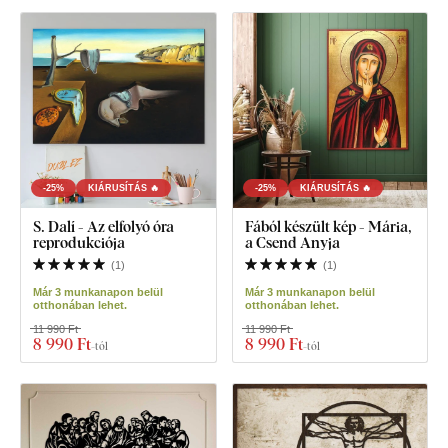
-25%
KIÁRUSÍTÁS 🔥
-25%
KIÁRUSÍTÁS 🔥
S. Dalí - Az elfolyó óra
Fából készült kép - Mária,
reprodukciója
a Csend Anyja
(
1
)
(
1
)
Már 3 munkanapon belül
Már 3 munkanapon belül
otthonában lehet.
otthonában lehet.
11 990 Ft
11 990 Ft
8 990 Ft
8 990 Ft
-tól
-tól