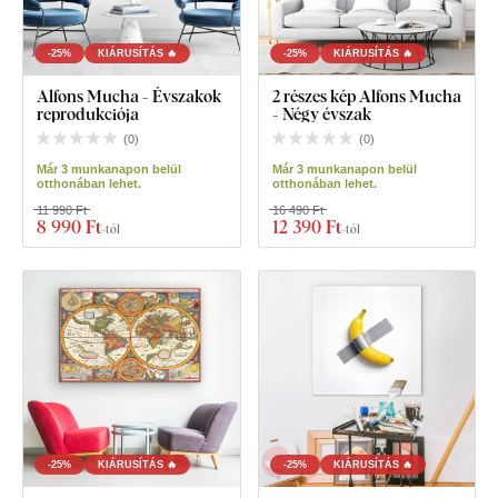
-25%
KIÁRUSÍTÁS 🔥
-25%
KIÁRUSÍTÁS 🔥
Alfons Mucha - Évszakok
2 részes kép Alfons Mucha
reprodukciója
- Négy évszak
(
0
)
(
0
)
Már 3 munkanapon belül
Már 3 munkanapon belül
otthonában lehet.
otthonában lehet.
11 990 Ft
16 490 Ft
8 990 Ft
12 390 Ft
-tól
-tól
-25%
KIÁRUSÍTÁS 🔥
-25%
KIÁRUSÍTÁS 🔥