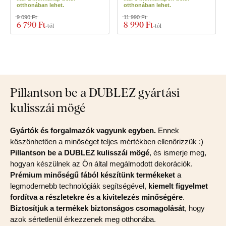
otthonában lehet.
otthonában lehet.
9 090 Ft
11 990 Ft
6 790 Ft
8 990 Ft
-tól
-tól
Pillantson be a DUBLEZ gyártási
kulisszái mögé
Gyártók és forgalmazók vagyunk egyben.
Ennek
köszönhetően a minőséget teljes mértékben ellenőrizzük :)
Pillantson be a DUBLEZ kulisszái mögé
, és ismerje meg,
hogyan készülnek az Ön által megálmodott dekorációk.
Prémium minőségű fából készítünk termékeket
a
legmodernebb technológiák segítségével,
kiemelt figyelmet
fordítva a részletekre és a kivitelezés minőségére
.
Biztosítjuk a termékek biztonságos csomagolását
, hogy
azok sértetlenül érkezzenek meg otthonába.