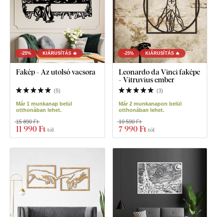
-25%
KIÁRUSÍTÁS 🔥
-25%
KIÁRUSÍTÁS 🔥
Fakép - Az utolsó vacsora
Leonardo da Vinci faképe
- Vitruvius ember
(
5
)
(
3
)
Már 1 munkanap belül
Már 2 munkanapon belül
otthonában lehet.
otthonában lehet.
15 890 Ft
10 590 Ft
11 990 Ft
7 990 Ft
-tól
-tól