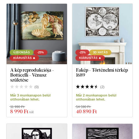
ÚJDONSÁG
-25%
-25%
3D HATÁS
KIÁRUSÍTÁS 🔥
KIÁRUSÍTÁS 🔥
A kép reprodukciója -
Fakép - Történelmi térkép
Botticelli - Vénusz
1689
születése
(
0
)
(
2
)
Már 3 munkanapon belül
Már 2 munkanapon belül
otthonában lehet.
otthonában lehet.
11 990 Ft
54 590 Ft
8 990 Ft
40 890 Ft
-tól