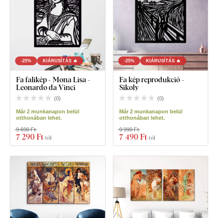
-25%
KIÁRUSÍTÁS 🔥
-25%
KIÁRUSÍTÁS 🔥
Fa falikép - Mona Lisa -
Fa kép reprodukció -
Leonardo da Vinci
Sikoly
(
0
)
(
0
)
Már 2 munkanapon belül
Már 2 munkanapon belül
otthonában lehet.
otthonában lehet.
9 690 Ft
9 990 Ft
7 290 Ft
7 490 Ft
-tól
-tól