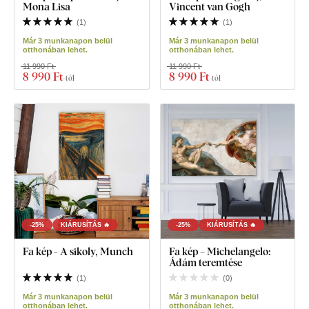
Mona Lisa
Vincent van Gogh
(
1
)
(
1
)
Már 3 munkanapon belül
Már 3 munkanapon belül
otthonában lehet.
otthonában lehet.
11 990 Ft
11 990 Ft
8 990 Ft
8 990 Ft
-tól
-tól
-25%
KIÁRUSÍTÁS 🔥
-25%
KIÁRUSÍTÁS 🔥
Fa kép - A sikoly, Munch
Fa kép – Michelangelo:
Ádám teremtése
(
1
)
(
0
)
Már 3 munkanapon belül
Már 3 munkanapon belül
otthonában lehet.
otthonában lehet.