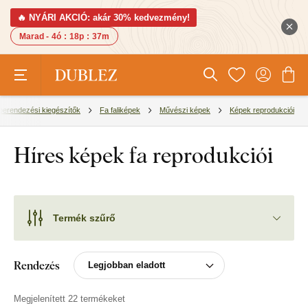
🔥 NYÁRI AKCIÓ: akár 30% kedvezmény!
Marad -
4ó
:
18p
:
36m
berendezési kiegészítők
Fa faliképek
Művészi képek
Képek reprodukciói
Híres képek fa reprodukciói
Termék szűrő
Rendezés
Megjelenített 22 termékeket