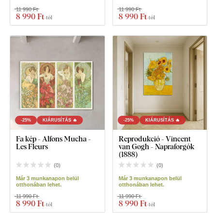
11 990 Ft
11 990 Ft
8 990 Ft
8 990 Ft
-tól
-tól
-25%
KIÁRUSÍTÁS 🔥
-25%
KIÁRUSÍTÁS 🔥
Fa kép - Alfons Mucha -
Reprodukció - Vincent
Les Fleurs
van Gogh - Napraforgók
(1888)
(
0
)
(
0
)
Már 3 munkanapon belül
Már 3 munkanapon belül
otthonában lehet.
otthonában lehet.
11 990 Ft
11 990 Ft
8 990 Ft
8 990 Ft
-tól
-tól