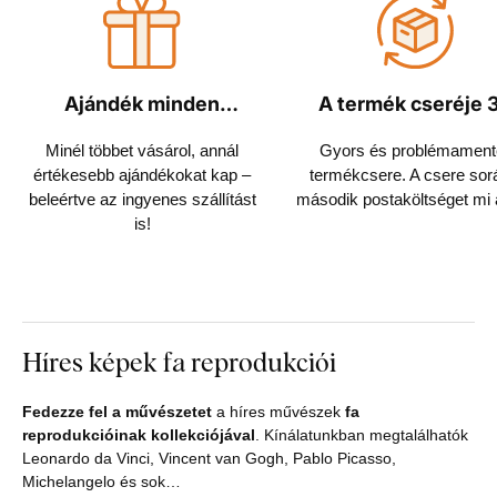
Ajándék minden
A termék cseréje 
rendeléshez
napon belül
Minél többet vásárol, annál
Gyors és problémament
értékesebb ajándékokat kap –
termékcsere. A csere sor
beleértve az ingyenes szállítást
második postaköltséget mi á
is!
Híres képek fa reprodukciói
Fedezze fel a művészetet
a híres művészek
fa
reprodukcióinak kollekciójával
. Kínálatunkban megtalálhatók
Leonardo da Vinci, Vincent van Gogh, Pablo Picasso,
Michelangelo és sok…