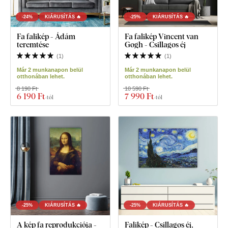
-24%
KIÁRUSÍTÁS 🔥
-25%
KIÁRUSÍTÁS 🔥
Fa falikép - Ádám
Fa falikép Vincent van
teremtése
Gogh - Csillagos éj
(
1
)
(
1
)
Már 2 munkanapon belül
Már 2 munkanapon belül
otthonában lehet.
otthonában lehet.
8 190 Ft
10 590 Ft
6 190 Ft
7 990 Ft
-tól
-tól
-25%
KIÁRUSÍTÁS 🔥
-25%
KIÁRUSÍTÁS 🔥
A kép fa reprodukciója -
Falikép - Csillagos éj,