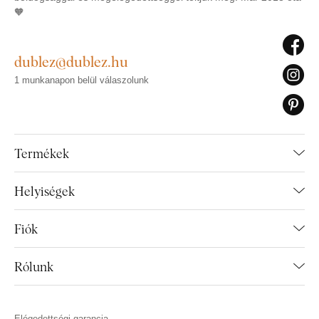
🧡
dublez@dublez.hu
1 munkanapon belül válaszolunk
Termékek
Helyiségek
Fiók
Rólunk
Elégedettségi garancia