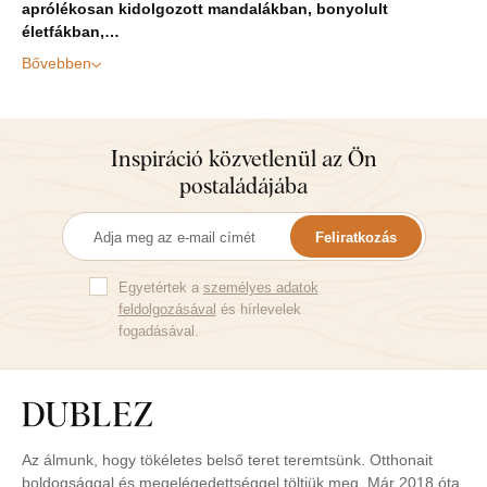
aprólékosan kidolgozott mandalákban, bonyolult
életfákban,…
Bővebben
Inspiráció közvetlenül az Ön
postaládájába
Feliratkozás
Egyetértek a
személyes adatok
feldolgozásával
és hírlevelek
fogadásával.
Az álmunk, hogy tökéletes belső teret teremtsünk. Otthonait
boldogsággal és megelégedettséggel töltjük meg. Már 2018 óta