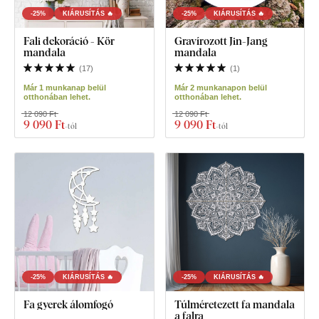
-25%
KIÁRUSÍTÁS 🔥
-25%
KIÁRUSÍTÁS 🔥
Fali dekoráció - Kör
Gravírozott Jin-Jang
mandala
mandala
(
17
)
(
1
)
Már 1 munkanap belül
Már 2 munkanapon belül
otthonában lehet.
otthonában lehet.
12 090 Ft
12 090 Ft
9 090 Ft
9 090 Ft
-tól
-tól
-25%
KIÁRUSÍTÁS 🔥
-25%
KIÁRUSÍTÁS 🔥
Fa gyerek álomfogó
Túlméretezett fa mandala
a falra