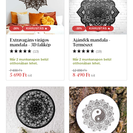
-26%
KIÁRUSÍTÁS 🔥
-30%
KIÁRUSÍTÁS 🔥
Extravagáns virágos
Ajándék mandala -
mandala - 3D falikép
Természet
(
13
)
(
19
)
Már 2 munkanapon belül
Már 2 munkanapon belül
otthonában lehet.
otthonában lehet.
7 690 Ft
12 090 Ft
5 690 Ft
8 490 Ft
-tól
-tól