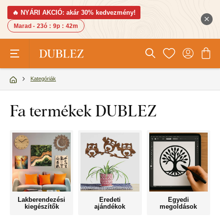
🔥 NYÁRI AKCIÓ: akár 30% kedvezmény!
Marad -
23ó
:
9p
:
41m
Kategóriák
Fa termékek DUBLEZ
Lakberendezési
Eredeti
Egyedi
kiegészítők
ajándékok
megoldások