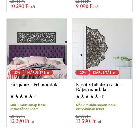
13 690 Ft
12 090 Ft
10 290 Ft
9 090 Ft
-tól
-tól
-25%
KIÁRUSÍTÁS 🔥
-25%
KIÁRUSÍTÁS 🔥
Fali panel - Fél mandala
Kreatív fali dekoráció -
Bájos mandala
(
4
)
(
9
)
Már 1 munkanap belül
Már 2 munkanapon belül
otthonában lehet.
otthonában lehet.
16 490 Ft
18 090 Ft
12 390 Ft
13 590 Ft
-tól
-tól