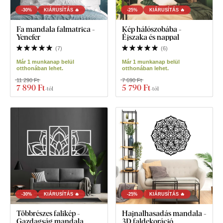
-30%
KIÁRUSÍTÁS 🔥
-25%
KIÁRUSÍTÁS 🔥
Fa mandala falmatrica -
Kép hálószobába -
Yenefer
Éjszaka és nappal
(
7
)
(
6
)
Már 1 munkanap belül
Már 1 munkanap belül
otthonában lehet.
otthonában lehet.
11 290 Ft
7 690 Ft
7 890 Ft
5 790 Ft
-tól
-tól
-30%
KIÁRUSÍTÁS 🔥
-25%
KIÁRUSÍTÁS 🔥
Többrészes falikép -
Hajnalhasadás mandala -
Gazdagság mandala
3D faldekoráció