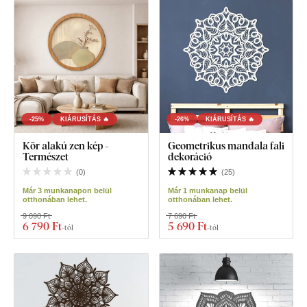
-25%
KIÁRUSÍTÁS 🔥
-26%
KIÁRUSÍTÁS 🔥
Kör alakú zen kép -
Geometrikus mandala fali
Természet
dekoráció
(
0
)
(
25
)
Már 3 munkanapon belül
Már 1 munkanap belül
otthonában lehet.
otthonában lehet.
9 090 Ft
7 690 Ft
6 790 Ft
5 690 Ft
-tól
-tól