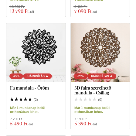
18 390 Ft
9 490 Ft
13 790 Ft
7 090 Ft
-tól
-tól
-25%
KIÁRUSÍTÁS 🔥
-25%
KIÁRUSÍTÁS 🔥
Fa mandala - Öröm
3D falra szerelhető
mandala - Csillag
(
2
)
(
0
)
Már 1 munkanap belül
Már 1 munkanap belül
otthonában lehet.
otthonában lehet.
7 290 Ft
7 190 Ft
5 490 Ft
5 390 Ft
-tól
-tól