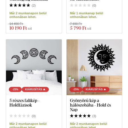
(
2
)
(
0
)
Már 2 munkanapon belül
Már 1 munkanap belül
otthonában lehet.
otthonában lehet.
14 490 Ft
7 690 Ft
10 190 Ft
5 790 Ft
-tól
-tól
-25%
KIÁRUSÍTÁS 🔥
-25%
KIÁRUSÍTÁS 🔥
5 részes falikép -
Gyönyörű kép a
Holdfázisok
hálószobába - Hold és
Nap
(
0
)
(
3
)
Már 2 munkanapon belül
Már 2 munkanapon belül
otthonában lehet.
otthonában lehet.