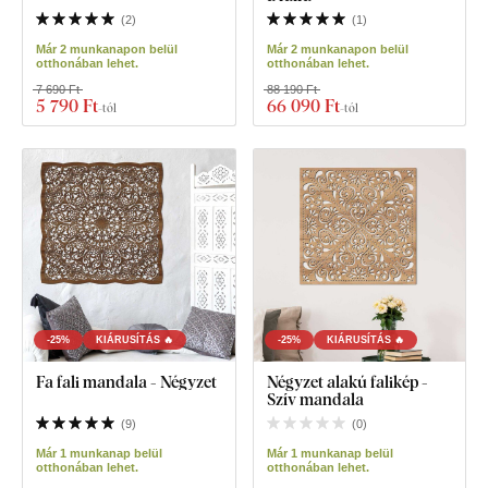
(
2
)
(
1
)
Már 2 munkanapon belül
Már 2 munkanapon belül
otthonában lehet.
otthonában lehet.
7 690 Ft
88 190 Ft
5 790 Ft
66 090 Ft
-tól
-tól
-25%
KIÁRUSÍTÁS 🔥
-25%
KIÁRUSÍTÁS 🔥
Fa fali mandala - Négyzet
Négyzet alakú falikép -
Szív mandala
(
9
)
(
0
)
Már 1 munkanap belül
Már 1 munkanap belül
otthonában lehet.
otthonában lehet.