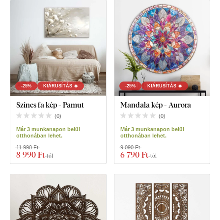
-25%
KIÁRUSÍTÁS 🔥
-25%
KIÁRUSÍTÁS 🔥
Színes fa kép - Pamut
Mandala kép - Aurora
(
0
)
(
0
)
Már 3 munkanapon belül
Már 3 munkanapon belül
otthonában lehet.
otthonában lehet.
11 990 Ft
9 090 Ft
8 990 Ft
6 790 Ft
-tól
-tól