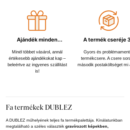
Ajándék minden
A termék cseréje 
rendeléshez
napon belül
Minél többet vásárol, annál
Gyors és problémament
értékesebb ajándékokat kap –
termékcsere. A csere sor
beleértve az ingyenes szállítást
második postaköltséget mi á
is!
Fa termékek DUBLEZ
A DUBLEZ műhelyének teljes fa termékpalettája. Kínálatunkban
megtalálható a széles választék
gravírozott képekben,