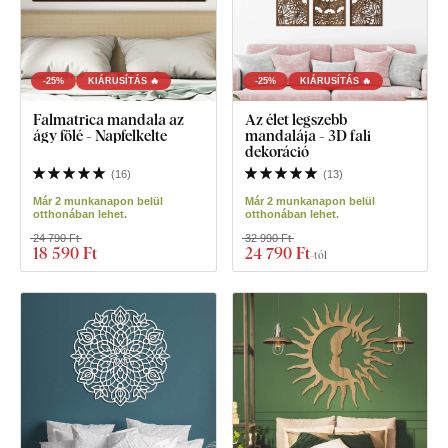
-25%
KIÁRUSÍTÁS 🔥
-25%
KIÁRUSÍTÁS 🔥
Falmatrica mandala az
Az élet legszebb
ágy fölé - Napfelkelte
mandalája - 3D fali
dekoráció
(
16
)
(
13
)
Már 2 munkanapon belül
Már 2 munkanapon belül
otthonában lehet.
otthonában lehet.
24 790 Ft
32 990 Ft
18 590 Ft
24 790 Ft
-tól