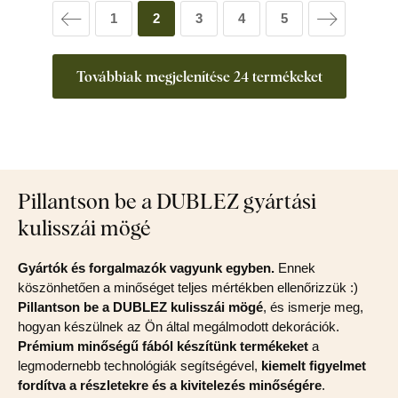
1
2
3
4
5
Továbbiak megjelenítése 24 termékeket
Pillantson be a DUBLEZ gyártási
kulisszái mögé
Gyártók és forgalmazók vagyunk egyben.
Ennek
köszönhetően a minőséget teljes mértékben ellenőrizzük :)
Pillantson be a DUBLEZ kulisszái mögé
, és ismerje meg,
hogyan készülnek az Ön által megálmodott dekorációk.
Prémium minőségű fából készítünk termékeket
a
legmodernebb technológiák segítségével,
kiemelt figyelmet
fordítva a részletekre és a kivitelezés minőségére
.