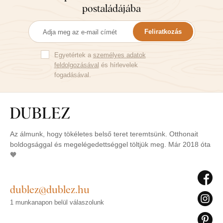
postaládájába
Feliratkozás
Egyetértek a
személyes adatok
feldolgozásával
és hírlevelek
fogadásával.
Az álmunk, hogy tökéletes belső teret teremtsünk. Otthonait
boldogsággal és megelégedettséggel töltjük meg. Már 2018 óta
🧡
dublez@dublez.hu
1 munkanapon belül válaszolunk