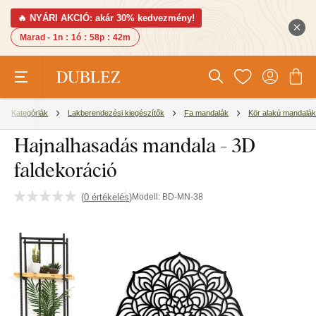
🔥 NYÁRI AKCIÓ: akár 30% kedvezmény!
Marad -
1n
:
1ó
:
58p
:
41m
Kategóriák
Lakberendezési kiegészítők
Fa mandalák
Kör alakú mandalák
Hajnalhasadás mandala - 3D
faldekoráció
(
0 értékelés
)
Modell:
BD-MN-38