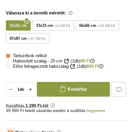
Válassza ki a termék méretét:
21x21 cm
33x33 cm
66x66 cm
+2 190 Ft
+10 190 Ft
87x87 cm
+17 790 Ft
Tartozékok nélkül
Habosított szalag - 25 cm
(1db)
90 Ft
Előre felragasztott habszalag
(1db)
690 Ft
Kosárba
Kiszállítás
1 290 Ft-tól
39 990 Ft feletti vásárlás esetén a szállítás
ingyenes