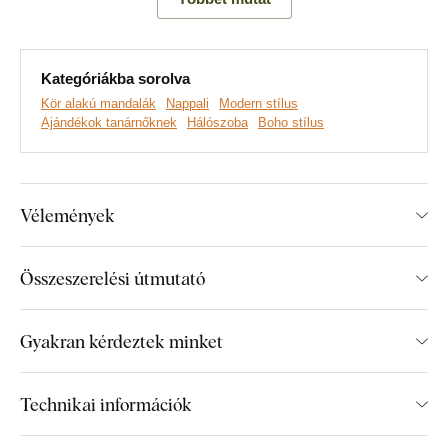
szimbolizálja, hogy minden nap új kezdetet hoz, és minden
éjszakát követ egy új reggel.
Kategóriákba sorolva
Fedezd fel a termék legfőbb előnyeit:
Kör alakú mandalák
Nappali
Modern stílus
Ajándékok tanárnőknek
Hálószoba
Boho stílus
Modern kép dizájn
Tökéletesen illik a nappaliba
Vélemények
Egyszerű fali rögzítés
Eredeti ajándék nővéreknek
Összeszerelési útmutató
Széles mintaválaszték
Gyakran kérdeztek minket
Technikai információk
Egyszerű rögzítés, amit bárki meg tud