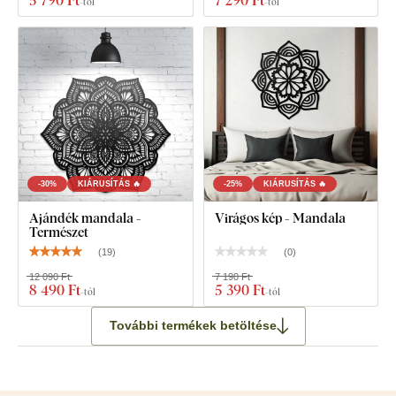
5 790 Ft
7 290 Ft
-tól
-tól
-30%
KIÁRUSÍTÁS 🔥
-25%
KIÁRUSÍTÁS 🔥
Ajándék mandala -
Virágos kép - Mandala
Természet
(
19
)
(
0
)
12 090 Ft
7 190 Ft
8 490 Ft
5 390 Ft
-tól
-tól
További termékek betöltése