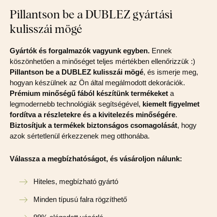
Pillantson be a DUBLEZ gyártási
kulisszái mögé
Gyártók és forgalmazók vagyunk egyben.
Ennek
köszönhetően a minőséget teljes mértékben ellenőrizzük :)
Pillantson be a DUBLEZ kulisszái mögé
, és ismerje meg,
hogyan készülnek az Ön által megálmodott dekorációk.
Prémium minőségű fából készítünk termékeket
a
legmodernebb technológiák segítségével,
kiemelt figyelmet
fordítva a részletekre és a kivitelezés minőségére
.
Biztosítjuk a termékek biztonságos csomagolását
, hogy
azok sértetlenül érkezzenek meg otthonába.
Válassza a megbízhatóságot, és vásároljon nálunk:
Hiteles, megbízható gyártó
Minden típusú falra rögzíthető