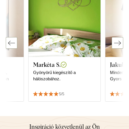
Markéta S.
Jakub V
 ki,
Gyönyörű kiegészítő a
Minden te
agyon
hálószobához.
Gyors szál
5/5
Inspiráció közvetlenül az Ön