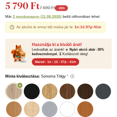
5 790 Ft
7 690 Ft
-
25
%
Már
2 munkanapon
(
11.08.2026
)
belül otthonában lehet.
Az akciós ár ennyi idő múlva jár le:
1n
:
1ó
:
57p
:
41m
Használja ki a kiváló árat!
Leolvadtak az áraink! ☀️
Nyári akció akár -30%
kedvezménnyel.
⏳ Korlátozott ideig!
Marad -
1n
:
1ó
:
57p
:
41m
Minta kiválasztása:
Sonoma Tölgy