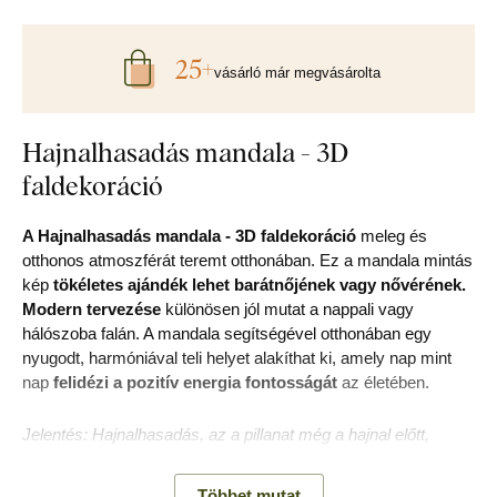
25+
vásárló már megvásárolta
Hajnalhasadás mandala - 3D
faldekoráció
A Hajnalhasadás mandala - 3D faldekoráció
meleg és
otthonos atmoszférát teremt otthonában. Ez a mandala mintás
kép
tökéletes ajándék lehet barátnőjének vagy nővérének.
Modern tervezése
különösen jól mutat a nappali vagy
hálószoba falán. A mandala segítségével otthonában egy
nyugodt, harmóniával teli helyet alakíthat ki, amely nap mint
nap
felidézi a pozitív energia fontosságát
az életében.
Jelentés: Hajnalhasadás, az a pillanat még a hajnal előtt,
amikor az éjszaka találkozik a nappallal, végtelen
lehetőségeket és az új nap előhírnökét jelenti. A mandala
Többet mutat