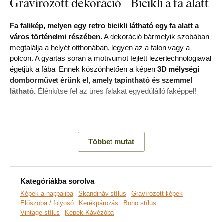
Gravírozott dekoráció - Bicikli a fa alatt
Fa falikép, melyen egy retro bicikli látható egy fa alatt a
város történelmi részében.
A dekoráció bármelyik szobában
megtalálja a helyét otthonában, legyen az a falon vagy a
polcon. A gyártás során a motívumot fejlett lézertechnológiával
égetjük a fába. Ennek köszönhetően a képen
3D mélységi
domborművet érünk el, amely tapintható és szemmel
látható.
Élénkítse fel az üres falakat egyedülálló faképpel!
Fedezd fel a termék legfőbb előnyeit:
Többet mutat
Vintage fakép
Precízen gravírozott részletek
Kategóriákba sorolva
Kiváló ajándék nőknek
Képek a nappaliba
Skandináv stílus
Gravírozott képek
Előszoba / folyosó
Kerékpározás
Boho stílus
Tökéletesen illik a folyosóra
Vintage stílus
Képek Kávézóba