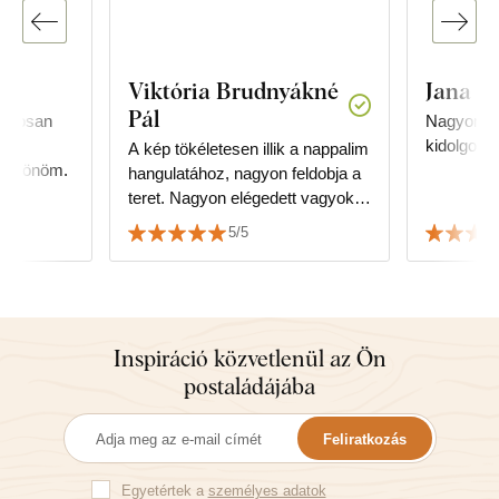
Viktória Brudnyákné
Jana P.
Pál
biztosan
Nagyon sz
kidolgozás
A kép tökéletesen illik a nappalim
köszönöm.
hangulatához, nagyon feldobja a
teret. Nagyon elégedett vagyok a
minőséggel és a szolgáltatással
5/5
is.
Inspiráció közvetlenül az Ön
postaládájába
Feliratkozás
Egyetértek a
személyes adatok