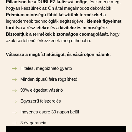
Pillantson be a DUBLEZ kulisszái mögé
, és ismerje meg,
hogyan készülnek az Ön által megálmodott dekorációk.
Prémium minőségű fából készítünk termékeket
a
legmodernebb technológiák segítségével,
kiemelt figyelmet
fordítva a részletekre és a kivitelezés minőségére
.
Biztosítjuk a termékek biztonságos csomagolását
, hogy
azok sértetlenül érkezzenek meg otthonába.
Válassza a megbízhatóságot, és vásároljon nálunk:
Hiteles, megbízható gyártó
Minden típusú falra rögzíthető
99% elégedett vásárló
Egyszerű felszerelés
Ingyenes csere 30 napon belül
3 év garancia