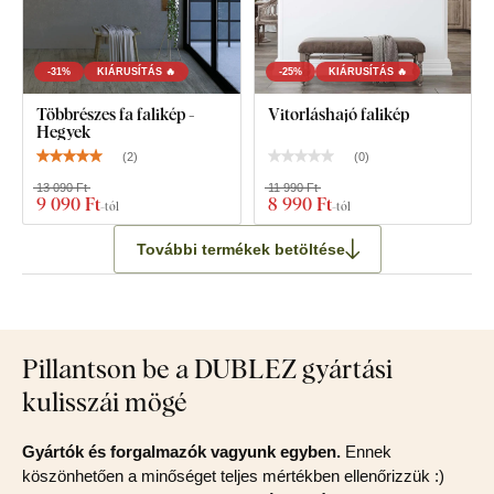
-31%
KIÁRUSÍTÁS 🔥
-25%
KIÁRUSÍTÁS 🔥
Többrészes fa falikép -
Vitorláshajó falikép
Hegyek
(
2
)
(
0
)
13 090 Ft
11 990 Ft
9 090 Ft
8 990 Ft
-tól
-tól
További termékek betöltése
Pillantson be a DUBLEZ gyártási
kulisszái mögé
Gyártók és forgalmazók vagyunk egyben.
Ennek
köszönhetően a minőséget teljes mértékben ellenőrizzük :)