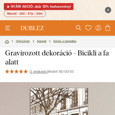
🔥 NYÁRI AKCIÓ: akár 30% kedvezmény!
Marad -
16ó
:
57p
:
23m
Helyiségek
Nappali
Képek a nappaliba
Gravírozott dekoráció - Bicikli a fa
alatt
(
1 értékelés
)
Modell:
BD-GO-03