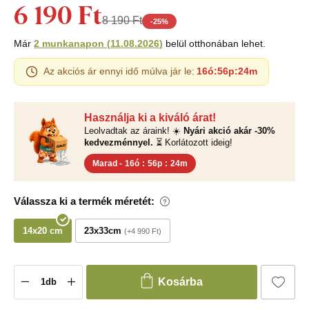
6 190 Ft
8 190 Ft
-
25
%
Már
2 munkanapon
(
11.08.2026
)
belül otthonában lehet.
Az akciós ár ennyi idő múlva jár le:
16ó
:
56p
:
23m
Használja ki a kiváló árat!
Leolvadtak az áraink! ☀️
Nyári akció akár -30%
kedvezménnyel.
⏳ Korlátozott ideig!
Marad -
16ó
:
56p
:
23m
Válassza ki a termék méretét:
14x20 cm
23x33cm
+4 990 Ft
Kosárba