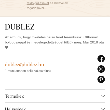
feldolgozásával
és hírlevelek
fogadásával.
Az álmunk, hogy tökéletes belső teret teremtsünk. Otthonait
boldogsággal és megelégedettséggel töltjük meg. Már 2018 óta
🧡
dublez@dublez.hu
1 munkanapon belül válaszolunk
Termékek
Helyiségek