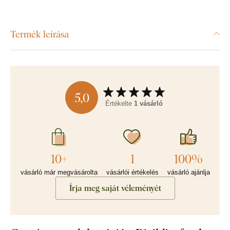
Termék leírása
5,0
Értékelte
1 vásárló
10+
1
100%
vásárló már megvásárolta
vásárlói értékelés
vásárló ajánlja
Írja meg saját véleményét