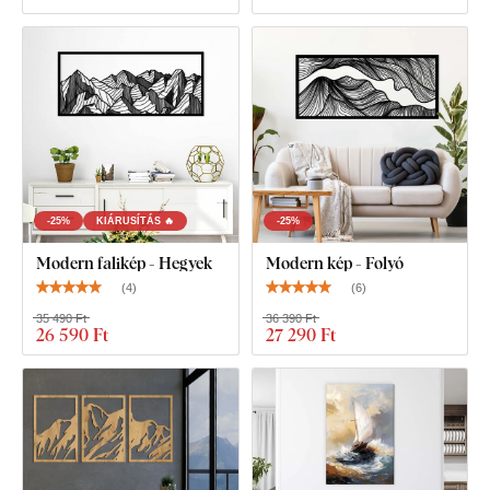
-25%
KIÁRUSÍTÁS 🔥
-25%
Modern falikép - Hegyek
Modern kép - Folyó
(
4
)
(
6
)
35 490 Ft
36 390 Ft
26 590 Ft
27 290 Ft