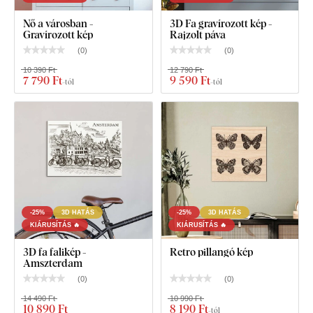
előírásait
, ezért
beltérben is biztonságosan használható
–
akár gyerekszobában is.
Nő a városban -
3D Fa gravírozott kép -
Gravírozott kép
Rajzolt páva
(
0
)
(
0
)
Mit talál a csomagban?
10 390 Ft
12 790 Ft
7 790 Ft
9 590 Ft
-tól
-tól
Gravírozott dekoráció - Bicikli a fa alatt
1-2 akasztó a kép hátulján
-25%
3D HATÁS
-25%
3D HATÁS
KIÁRUSÍTÁS 🔥
KIÁRUSÍTÁS 🔥
3D fa falikép -
Retro pillangó kép
Amszterdam
(
0
)
(
0
)
14 490 Ft
10 990 Ft
10 890 Ft
8 190 Ft
-tól