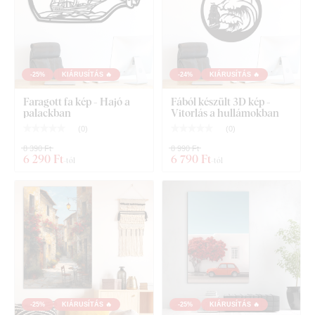
-25%
KIÁRUSÍTÁS 🔥
-24%
KIÁRUSÍTÁS 🔥
Faragott fa kép - Hajó a
Fából készült 3D kép -
palackban
Vitorlás a hullámokban
(
0
)
(
0
)
8 390 Ft
8 990 Ft
6 290 Ft
6 790 Ft
-tól
-tól
-25%
KIÁRUSÍTÁS 🔥
-25%
KIÁRUSÍTÁS 🔥