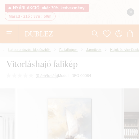
🔥 NYÁRI AKCIÓ: akár 30% kedvezmény!
Marad -
21ó
:
37p
:
49m
Lakberendezési kiegészítők
Fa faliképek
Járművek
Hajók és vitorlások
Vitorláshajó falikép
(
0 értékelés
)
Modell:
DFO-00084