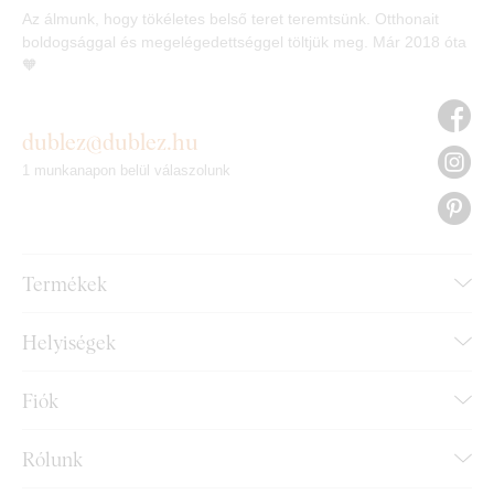
Az álmunk, hogy tökéletes belső teret teremtsünk. Otthonait
boldogsággal és megelégedettséggel töltjük meg. Már 2018 óta
🧡
dublez@dublez.hu
1 munkanapon belül válaszolunk
Termékek
Helyiségek
Fiók
Rólunk