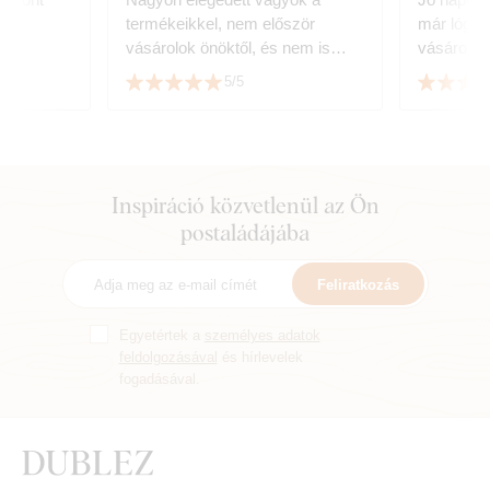

termékeikkel, nem először
már lóg 😀. G
vásárolok önöktől, és nem is
vásárolt él
utoljára, csodálatosak,
Köszönö
5/5
köszönöm.
Inspiráció közvetlenül az Ön
postaládájába
Feliratkozás
Egyetértek a
személyes adatok
feldolgozásával
és hírlevelek
fogadásával.