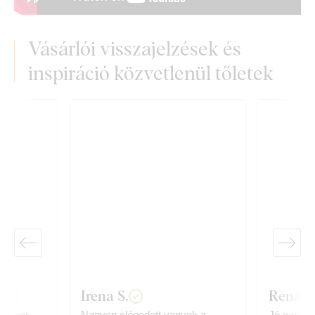
Vásárlói visszajelzések és
inspiráció közvetlenül tőletek
i
Irena S.
Renáta
, pont
Nagyon elégedett vagyok a
Jó napot,