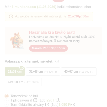
Már
3 munkanapon
(
11.08.2026
)
belül otthonában lehet.
Az akciós ár ennyi idő múlva jár le:
21ó
:
36p
:
50m
Használja ki a kiváló árat!
Leolvadtak az áraink! ☀️
Nyári akció akár -30%
kedvezménnyel.
⏳ Korlátozott ideig!
Marad -
21ó
:
36p
:
50m
Válassza ki a termék méretét:
21x31 cm
32x48 cm
45x67 cm
+4 890 Ft
+11 090 Ft
67x100 cm
+17 190 Ft
Tartozékok nélkül
Tipli csavarral
(1db)
290 Ft
Termékkiállító állvány
(1db)
1 090 Ft