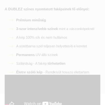
A DUBLEZ színes nyomtatott faképeinek fő előnyei:
Prémium minőség
3-szor intenzívebb színek
mint a vászonképeknél
A kép 100% sík és nem hullámos
A sötétbarna szél teljesen helyettesíti a keretet
Permanens
UV-álló színek
Szilárdság - A fakép
törhetetlen
Életre szóló kép
- Rendkívül hosszú élettartam