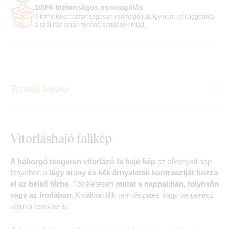
100% biztonságos csomagolás
A termékeket biztonságosan csomagoljuk. Így nem kell aggódnia
a szállítás során történő sérülések miatt.
Termék leírása
Vitorláshajó falikép
A háborgó tengeren vitorlázó fa hajó kép
az alkonyati nap
fényében a
lágy arany és kék árnyalatok kontrasztját hozza
el az belső térbe
. Tökéletesen
mutat a nappaliban, folyosón
vagy az irodában
. Kiválóan illik természetes vagy tengerész
stílusú terekbe is.