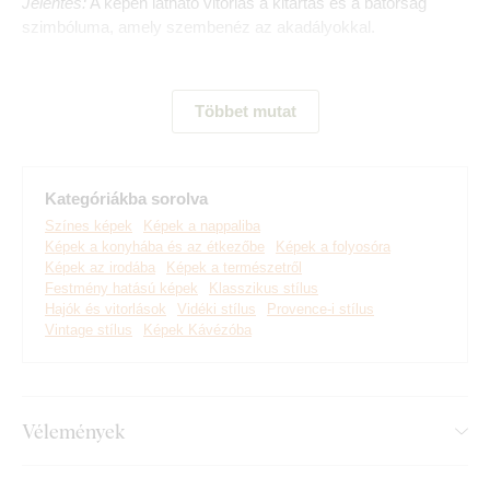
Jelentés:
A képen látható vitorlás a kitartás és a bátorság
szimbóluma, amely szembenéz az akadályokkal.
Többet mutat
Kategóriákba sorolva
Színes képek
Képek a nappaliba
Képek a konyhába és az étkezőbe
Képek a folyosóra
Képek az irodába
Képek a természetről
Festmény hatású képek
Klasszikus stílus
Hajók és vitorlások
Vidéki stílus
Provence-i stílus
Vintage stílus
Képek Kávézóba
Prémium minőségű DUBLEZ faliképeket készítünk, valódi
fa alapra nyomtatva.
A legmodernebb technológiákat és
piacvezető, extra tartós festékeket
használunk. A
motívumokat fa lapra nyomtatjuk, majd lézervágással
Vélemények
formázzuk, ennek köszönhetően a képek oldalán elegáns,
sötétbarna szegély jelenik meg, amely még jobban kiemeli a
dizájnt.