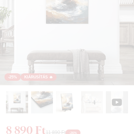
-25%
KIÁRUSÍTÁS 🔥
+ 4
8 890 Ft
11 890 Ft
-
26
%