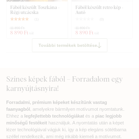
Fából készült Toszkána -
Fából készült retro kép -
Régi utcácska
Autó
(
1
)
(
0
)
11 890 Ft
11 890 Ft
8 890 Ft
8 890 Ft
-tól
-tól
További termékek betöltése
Színes képek fából – Forradalom egy
karnyújtásnyira!
Forradalmi, prémium képeket készítünk vastag
faanyagból
, amelyekre bármilyen motívumot nyomtatunk.
Ehhez a
legfejlettebb technológiákat
és a
piac legjobb
minőségű festékeit
használjuk. A nyomtatás után a képet
lézer technológiával vágjuk ki, így a kép elegáns sötétbarna
széllel rendelkezik, ami még inkább kiemeli a motívumot.