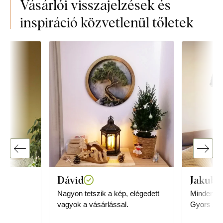
Vásárlói visszajelzések és
inspiráció közvetlenül tőletek
Dávid
Jakub V
Nagyon tetszik a kép, elégedett
Minden te
vagyok a vásárlással.
Gyors szál