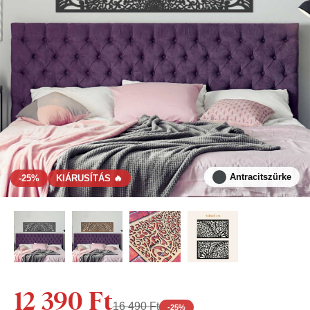
Antracitszürke
-25%
KIÁRUSÍTÁS 🔥
12 390 Ft
16 490 Ft
-
25
%