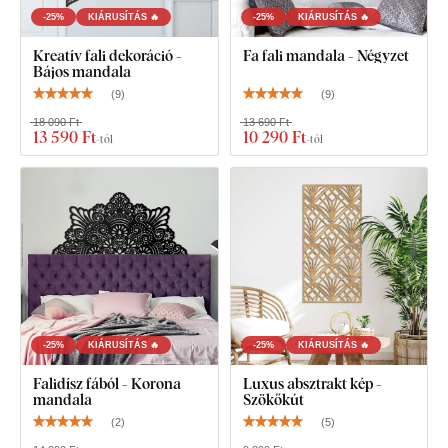
-25%
KIÁRUSÍTÁS 🔥
-25%
KIÁRUSÍTÁS 🔥
Kreatív fali dekoráció -
Fa fali mandala - Négyzet
Bájos mandala
(
9
)
(
9
)
18 090 Ft
13 690 Ft
13 590 Ft
10 290 Ft
-tól
-tól
-25%
KIÁRUSÍTÁS 🔥
-25%
KIÁRUSÍTÁS 🔥
Falidísz fából - Korona
Luxus absztrakt kép -
mandala
Szökőkút
(
2
)
(
5
)