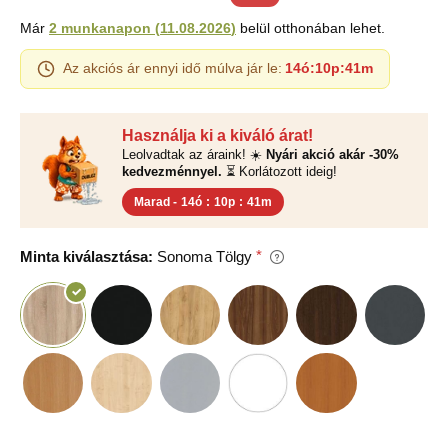
Már
2 munkanapon
(
11.08.2026
)
belül otthonában lehet.
Az akciós ár ennyi idő múlva jár le:
14ó
:
10p
:
40m
Használja ki a kiváló árat!
Leolvadtak az áraink! ☀️
Nyári akció akár -30%
kedvezménnyel.
⏳ Korlátozott ideig!
Marad -
14ó
:
10p
:
40m
Minta kiválasztása:
Sonoma Tölgy