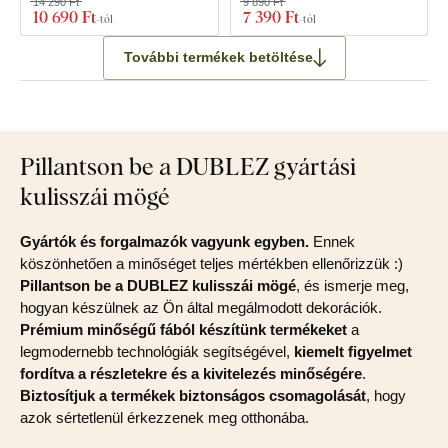
14 290 Ft
9 890 Ft
10 690 Ft
7 390 Ft
-tól
-tól
További termékek betöltése
Pillantson be a DUBLEZ gyártási
kulisszái mögé
Gyártók és forgalmazók vagyunk egyben.
Ennek
köszönhetően a minőséget teljes mértékben ellenőrizzük :)
Pillantson be a DUBLEZ kulisszái mögé
, és ismerje meg,
hogyan készülnek az Ön által megálmodott dekorációk.
Prémium minőségű fából készítünk termékeket
a
legmodernebb technológiák segítségével,
kiemelt figyelmet
fordítva a részletekre és a kivitelezés minőségére
.
Biztosítjuk a termékek biztonságos csomagolását
, hogy
azok sértetlenül érkezzenek meg otthonába.