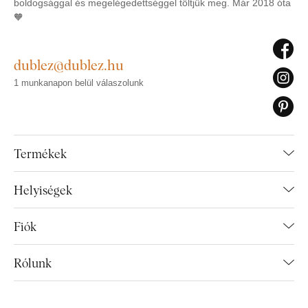
boldogsággal és megelégedettséggel töltjük meg. Már 2018 óta
🧡
dublez@dublez.hu
1 munkanapon belül válaszolunk
Termékek
Helyiségek
Fiók
Rólunk