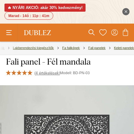
🔥 NYÁRI AKCIÓ: akár 30% kedvezmény!
Marad -
14ó
:
11p
:
40m
iák
Lakberendezési kiegészítők
Fa faliképek
Fali panelek
Keleti panelek
Fali panel - Fél mandala
(
4 értékelések
)
Modell:
BD-PN-03