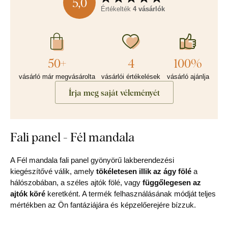
5,0
Értékelték
4 vásárlók
50+
4
100%
vásárló már megvásárolta
vásárlói értékelések
vásárló ajánlja
Írja meg saját véleményét
Fali panel - Fél mandala
A Fél mandala fali panel gyönyörű lakberendezési
kiegészítővé válik, amely
tökéletesen illik az ágy fölé
a
hálószobában, a széles ajtók fölé, vagy
függőlegesen az
ajtók köré
keretként. A termék felhasználásának módját teljes
mértékben az Ön fantáziájára és képzelőerejére bízzuk.