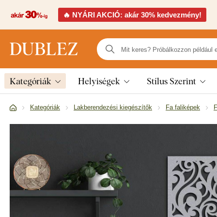
🔥 NYÁRI AKCIÓ: akár 30% kedvezmény!
Kategóriák
Helyiségek
Stílus Szerint
Kategóriák
Lakberendezési kiegészítők
Fa faliképek
F