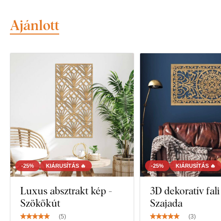
Ajánlott
-25%
KIÁRUSÍTÁS 🔥
-25%
KIÁRUSÍTÁS 🔥
Luxus absztrakt kép -
3D dekoratív fali
Szökőkút
Szajada
(
5
)
(
3
)