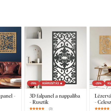
-25%
KIÁRUSÍTÁS 🔥
-25%
KI
 panel -
3D falpanel a nappaliba
Lézervá
- Rusztik
- Celes
(
3
)