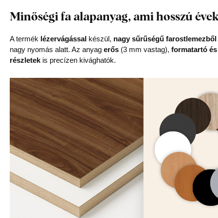
Minőségi fa alapanyag, ami hosszú évek
A termék
lézervágással
készül,
nagy sűrűségű farostlemezből
nagy nyomás alatt. Az anyag
erős
(3 mm vastag),
formatartó és
részletek
is precízen kivághatók.