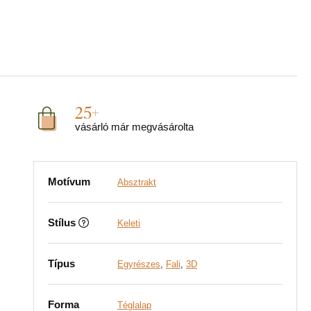
25+
vásárló már megvásárolta
Motívum
Absztrakt
Stílus
Keleti
Típus
Egyrészes
,
Fali
,
3D
Forma
Téglalap