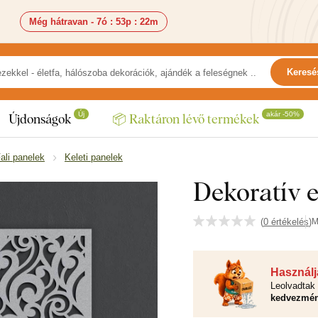
Még hátravan -
7ó
:
53p
:
21m
Keresé
Új
akár -50%
Újdonságok
📦 Raktáron lévő termékek
ali panelek
Keleti panelek
Dekoratív e
(
0 értékelés
)
M
Használja
Leolvadtak 
kedvezmén