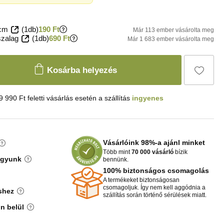
 cm
(1db)
190 Ft
Már 113 ember vásárolta meg
szalag
(1db)
690 Ft
Már 1 683 ember vásárolta meg
Kosárba helyezés
9 990 Ft feletti vásárlás esetén a szállítás
ingyenes
Vásárlóink 98%-a ajánl minket
Több mint
70 000 vásárló
bízik
agyunk
bennünk.
100% biztonságos csomagolás
A termékeket biztonságosan
csomagoljuk. Így nem kell aggódnia a
shez
szállítás során történő sérülések miatt.
n belül