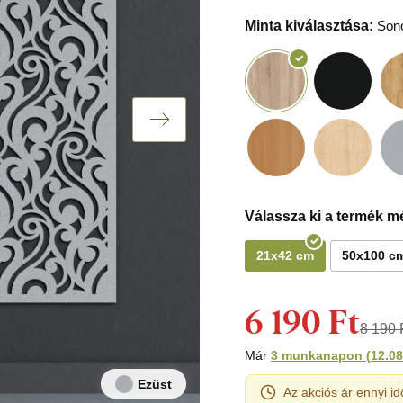
Minta kiválasztása:
Son
Válassza ki a termék mé
21x42 cm
50x100 c
6 190 Ft
8 190 
Már
3 munkanapon
(
12.08
Ezüst
Az akciós ár ennyi id