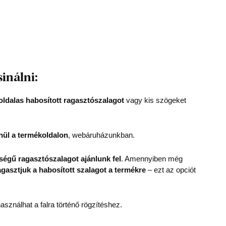
sinálni:
oldalas habosított ragasztószalagot
vagy kis szögeket
nül a termékoldalon
, webáruházunkban.
égű ragasztószalagot ajánlunk fel
. Amennyiben még
agasztjuk a habosított szalagot a termékre
– ezt az opciót
asználhat a falra történő rögzítéshez.