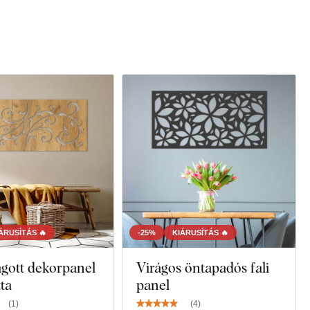
ÁRUSÍTÁS 🔥
-25%
KIÁRUSÍTÁS 🔥
gott dekorpanel
Virágos öntapadós fali
zta
panel
(
1
)
(
4
)