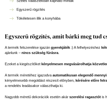
Széles választékban kapható minták
Egyszerű rögzítés
Tökéletesen illik a konyhába
Egyszerű rögzítés, amit bárki meg tud c
A termék felszerelése igazán
gyerekjáték
:) A felhelyezéshez
két
ajánlunk –
nincs szükség fúrásra
.
Ezeket a kiegészítőket
kényelmesen megvásárolhatja közvetle
A termék méretéhez igazodva
automatikusan elegendő mennyis
kényelmesebb megoldást részesít előnyben,
kérésére előre felr
a rendelés leadásakor választhatja ki.
Nagyobb méretű dekorációk esetén akár
szerelési ragasztót
is h