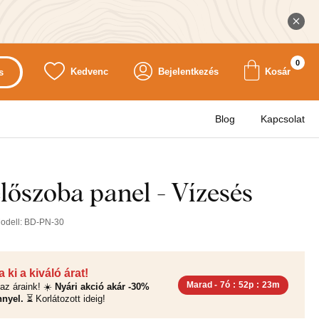
0
Kedvenc
Bejelentkezés
Kosár
s
Blog
Kapcsolat
lőszoba panel - Vízesés
odell:
BD-PN-30
 ki a kiváló árat!
Marad -
7ó
:
52p
:
22m
az áraink! ☀️
Nyári akció akár -30%
nyel.
⏳ Korlátozott ideig!