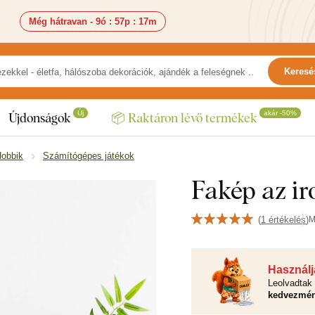
Még hátravan -
9ó
:
57p
:
16m
Keresé
Új
akár -50%
Újdonságok
📦 Raktáron lévő termékek
obbik
Számítógépes játékok
Fakép az ir
(
1 értékelés
)
M
Használja
Leolvadtak 
kedvezmén