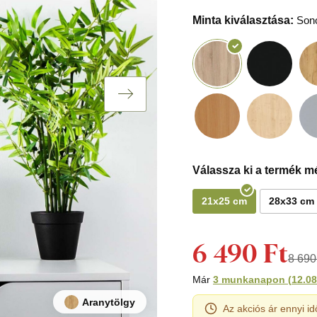
Minta kiválasztása:
Son
Válassza ki a termék mé
21x25 cm
28x33 cm
6 490 Ft
8 690
Már
3 munkanapon
(
12.08
Aranytölgy
Az akciós ár ennyi id