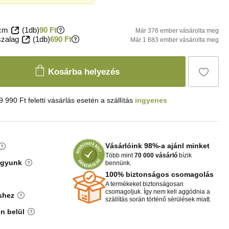
 cm
(1db)
90 Ft
Már 376 ember vásárolta meg
szalag
(1db)
690 Ft
Már 1 683 ember vásárolta meg
Kosárba helyezés
9 990 Ft feletti vásárlás esetén a szállítás
ingyenes
Vásárlóink 98%-a ajánl minket
Több mint
70 000 vásárló
bízik
agyunk
bennünk.
100% biztonságos csomagolás
A termékeket biztonságosan
csomagoljuk. Így nem kell aggódnia a
shez
szállítás során történő sérülések miatt.
n belül