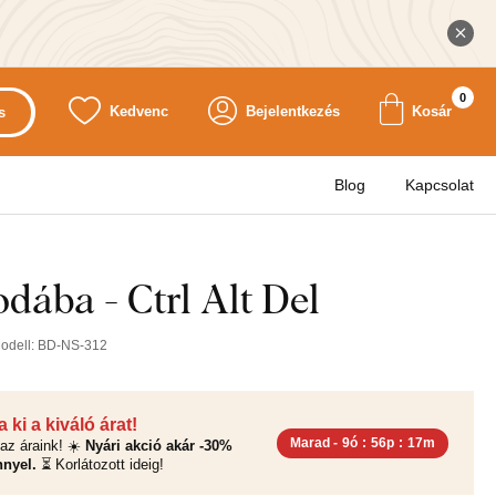
0
Kedvenc
Bejelentkezés
Kosár
s
Blog
Kapcsolat
odába - Ctrl Alt Del
odell:
BD-NS-312
 ki a kiváló árat!
Marad -
9ó
:
56p
:
16m
az áraink! ☀️
Nyári akció akár -30%
nyel.
⏳ Korlátozott ideig!