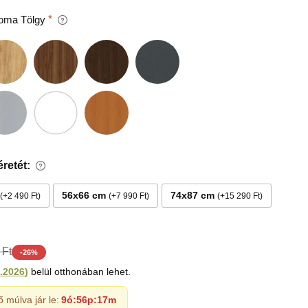
oma Tölgy
retét:
56x66 cm
74x87 cm
+2 490 Ft
+7 990 Ft
+15 290 Ft
 Ft
-
26
%
.2026
)
belül otthonában lehet.
ő múlva jár le:
9ó
:
56p
:
16m