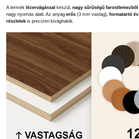
A termék
lézervágással
készül,
nagy sűrűségű farostlemezből
nagy nyomás alatt. Az anyag
erős
(3 mm vastag),
formatartó és
részletek
is precízen kivághatók.