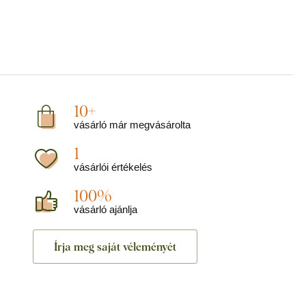
10+
vásárló már megvásárolta
1
vásárlói értékelés
100%
vásárló ajánlja
Írja meg saját véleményét