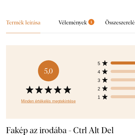
Termék leírása
Vélemények
Összeszerelé
1
5
5,0
4
3
2
1
Minden értékelés megtekintése
Fakép az irodába - Ctrl Alt Del