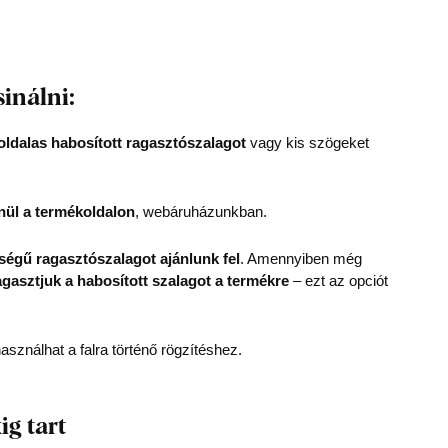
sinálni:
oldalas habosított ragasztószalagot
vagy kis szögeket
nül a termékoldalon
, webáruházunkban.
égű ragasztószalagot ajánlunk fel
. Amennyiben még
agasztjuk a habosított szalagot a termékre
– ezt az opciót
asználhat a falra történő rögzítéshez.
ig tart