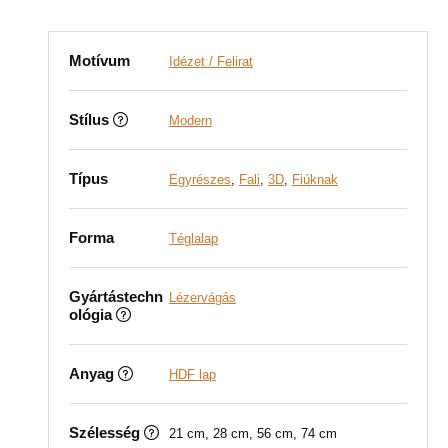
Motívum
Idézet / Felirat
Stílus
Modern
Típus
Egyrészes
,
Fali
,
3D
,
Fiúknak
Forma
Téglalap
Gyártástechn
Lézervágás
ológia
Anyag
HDF lap
Szélesség
21 cm, 28 cm, 56 cm, 74 cm