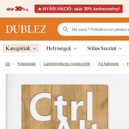
🔥 NYÁRI AKCIÓ: akár 30% kedvezmény!
Kategóriák
Helyiségek
Stílus Szerint
Kategóriák
Lakberendezési kiegészítők
Fa faliképek
H