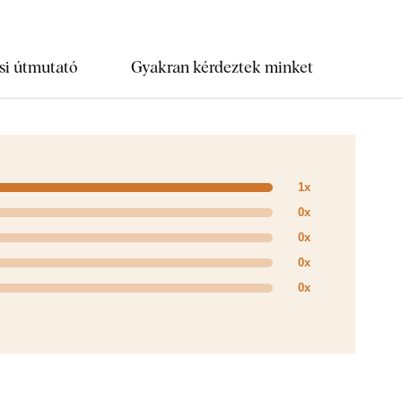
si útmutató
Gyakran kérdeztek minket
1x
0x
0x
0x
0x