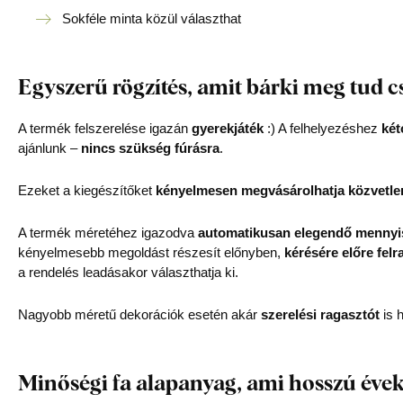
Sokféle minta közül választhat
Egyszerű rögzítés, amit bárki meg tud c
A termék felszerelése igazán
gyerekjáték
:) A felhelyezéshez
két
ajánlunk –
nincs szükség fúrásra
.
Ezeket a kiegészítőket
kényelmesen megvásárolhatja közvetle
A termék méretéhez igazodva
automatikusan elegendő mennyis
kényelmesebb megoldást részesít előnyben,
kérésére előre felr
a rendelés leadásakor választhatja ki.
Nagyobb méretű dekorációk esetén akár
szerelési ragasztót
is h
Minőségi fa alapanyag, ami hosszú évek