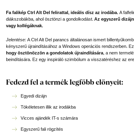
Fa falikép Ctrl Alt Del felirattal, ideális dísz az irodába.
A falfe
diákszobákba, ahol ösztönzi a gondolkodást.
Az egyszerű dizájnú 
vagy kollégáknak.
Jelentése:
A Ctrl Alt Del parancs általánosan ismert billentyűkom
kényszerű újraindításához a Windows operációs rendszerben. Ezt
hogy ösztönözzön a gondolatok újraindítására
, a nem termelé
beindítására. Ez egy inspiráló szimbólum a visszatéréshez az ere
Fedezd fel a termék legfőbb előnyeit:
Egyedi dizájn
Tökéletesen illik az irodákba
Vicces ajándék IT-s számára
Egyszerű fali rögzítés