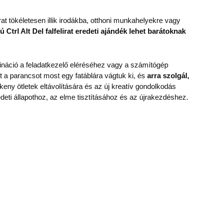
lirat tökéletesen illik irodákba, otthoni munkahelyekre vagy
Ctrl Alt Del falfelirat eredeti ajándék lehet barátoknak
bináció a feladatkezelő eléréséhez vagy a számítógép
 a parancsot most egy fatáblára vágtuk ki, és
arra szolgál,
keny ötletek eltávolítására és az új kreatív gondolkodás
deti állapothoz, az elme tisztításához és az újrakezdéshez.