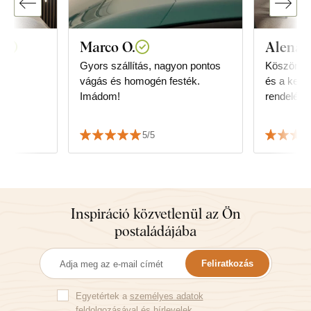
t
Marco O.
Alena T
Gyors szállítás, nagyon pontos
Köszönöm
vágás és homogén festék.
és a kedv
Imádom!
rendelés l
mandala dí
klubhelyi
5/5
is:-) Kö
Inspiráció közvetlenül az Ön
postaládájába
Feliratkozás
Egyetértek a
személyes adatok
feldolgozásával
és hírlevelek