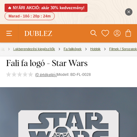
🔥 NYÁRI AKCIÓ: akár 30% kedvezmény!
Marad -
10ó
:
20p
:
23m
iák
Lakberendezési kiegészítők
Fa faliképek
Hobbik
Filmek / Sorozatok
Fali fa logó - Star Wars
(
0 értékelés
)
Modell:
BD-FL-0028