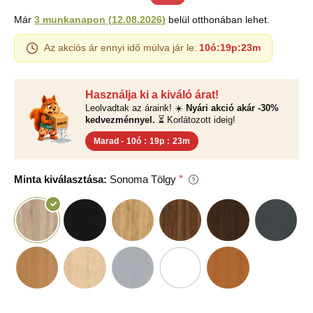
Már
3 munkanapon
(
12.08.2026
)
belül otthonában lehet.
Az akciós ár ennyi idő múlva jár le:
10ó
:
19p
:
23m
Használja ki a kiváló árat!
Leolvadtak az áraink! ☀️
Nyári akció akár -30%
kedvezménnyel.
⏳ Korlátozott ideig!
Marad -
10ó
:
19p
:
23m
Minta kiválasztása:
Sonoma Tölgy