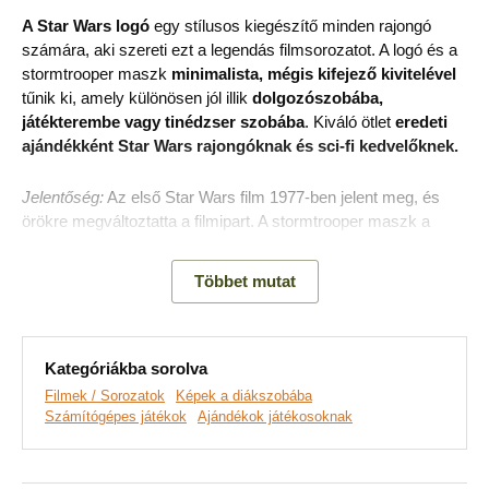
A Star Wars logó
egy stílusos kiegészítő minden rajongó
számára, aki szereti ezt a legendás filmsorozatot. A logó és a
stormtrooper maszk
minimalista, mégis kifejező kivitelével
tűnik ki, amely különösen jól illik
dolgozószobába,
játékterembe vagy tinédzser szobába
. Kiváló ötlet
eredeti
ajándékként Star Wars rajongóknak és sci-fi kedvelőknek.
Jelentőség:
Az első Star Wars film 1977-ben jelent meg, és
örökre megváltoztatta a filmipart. A stormtrooper maszk a
saga egyik legikonikusabb szimbóluma – a Galaktikus
Birodalom hadseregét képviseli.
Többet mutat
Fedezd fel a termék legfőbb előnyeit:
Kategóriákba sorolva
Filmek / Sorozatok
Képek a diákszobába
Eredeti ajándék Star Wars rajongóknak
Számítógépes játékok
Ajándékok játékosoknak
3D hatás a 3 mm vastag anyagnak köszönhetően
Egyszerű fali rögzítés