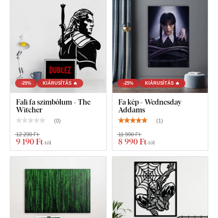
Star Wars fa logó a falra
-25%
KIÁRUSÍTÁS 🔥
-25%
KIÁRUSÍTÁS 🔥
Fali fa szimbólum - The
Fa kép - Wednesday
Witcher
Addams
(
0
)
(
1
)
12 290 Ft
11 990 Ft
9 190 Ft
8 990 Ft
-tól
-tól