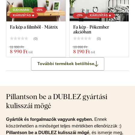
ÚJDONSÁG
-25%
KIÁRUSÍTÁS 🔥
-25%
KIÁRUSÍTÁS 🔥
Fa kép a filmből - Mátrix
Fa kép - Pókember
akcióban
(
0
)
(
0
)
11 990 Ft
10 890 Ft
8 990 Ft
8 190 Ft
-tól
-tól
További termékek betöltése
Pillantson be a DUBLEZ gyártási
kulisszái mögé
Gyártók és forgalmazók vagyunk egyben.
Ennek
köszönhetően a minőséget teljes mértékben ellenőrizzük :)
Pillantson be a DUBLEZ kulisszái mögé
, és ismerje meg,