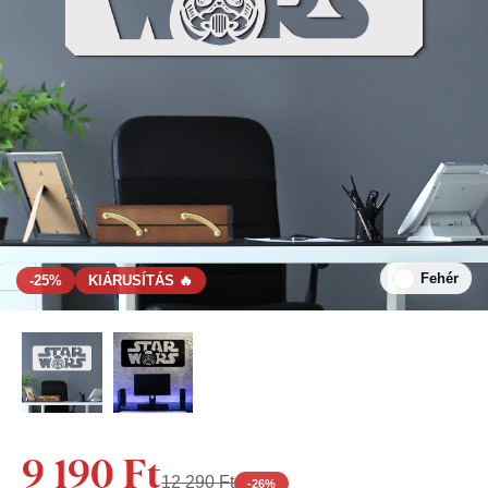
Fehér
-25%
KIÁRUSÍTÁS 🔥
9 190 Ft
12 290 Ft
-
26
%