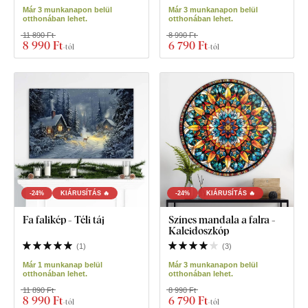
Már 3 munkanapon belül
Már 3 munkanapon belül
otthonában lehet.
otthonában lehet.
11 890 Ft
8 990 Ft
8 990 Ft
6 790 Ft
-tól
-tól
-24%
KIÁRUSÍTÁS 🔥
-24%
KIÁRUSÍTÁS 🔥
Fa falikép - Téli táj
Színes mandala a falra -
Kaleidoszkóp
(
1
)
(
3
)
Már 1 munkanap belül
Már 3 munkanapon belül
otthonában lehet.
otthonában lehet.
11 890 Ft
8 990 Ft
8 990 Ft
6 790 Ft
-tól
-tól