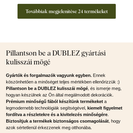
Továbbiak megjelenítése 24 termékeket
Pillantson be a DUBLEZ gyártási
kulisszái mögé
Gyártók és forgalmazók vagyunk egyben.
Ennek
köszönhetően a minőséget teljes mértékben ellenőrizzük :)
Pillantson be a DUBLEZ kulisszái mögé
, és ismerje meg,
hogyan készülnek az Ön által megálmodott dekorációk.
Prémium minőségű fából készítünk termékeket
a
legmodernebb technológiák segítségével,
kiemelt figyelmet
fordítva a részletekre és a kivitelezés minőségére
.
Biztosítjuk a termékek biztonságos csomagolását
, hogy
azok sértetlenül érkezzenek meg otthonába.