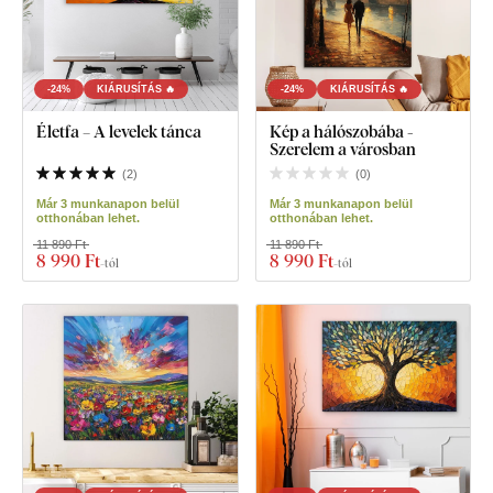
-24%
KIÁRUSÍTÁS 🔥
-24%
KIÁRUSÍTÁS 🔥
Életfa – A levelek tánca
Kép a hálószobába -
Szerelem a városban
(
2
)
(
0
)
Már 3 munkanapon belül
Már 3 munkanapon belül
otthonában lehet.
otthonában lehet.
11 890 Ft
11 890 Ft
8 990 Ft
8 990 Ft
-tól
-tól