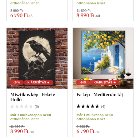
otthonában lehet.
otthonában lehet.
8 990 Ft
11 890 Ft
6 790 Ft
8 990 Ft
-tól
-tól
-24%
KIÁRUSÍTÁS 🔥
-24%
KIÁRUSÍTÁS 🔥
Misztikus kép - Fekete
Fa kép - Mediterrán táj
Holló
(
0
)
(
4
)
Már 3 munkanapon belül
Már 1 munkanap belül
otthonában lehet.
otthonában lehet.
11 890 Ft
8 990 Ft
8 990 Ft
6 790 Ft
-tól
-tól