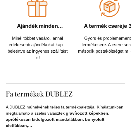
Ajándék minden
A termék cseréje 
rendeléshez
napon belül
Minél többet vásárol, annál
Gyors és problémament
értékesebb ajándékokat kap –
termékcsere. A csere sor
beleértve az ingyenes szállítást
második postaköltséget mi á
is!
Fa termékek DUBLEZ
A DUBLEZ műhelyének teljes fa termékpalettája. Kínálatunkban
megtalálható a széles választék
gravírozott képekben,
aprólékosan kidolgozott mandalákban, bonyolult
életfákban,…