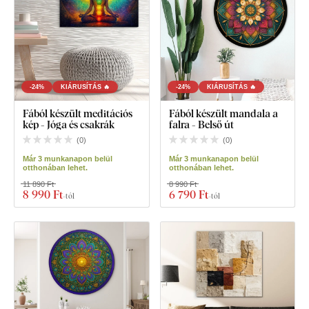
-24%
KIÁRUSÍTÁS 🔥
-24%
KIÁRUSÍTÁS 🔥
Fából készült meditációs
Fából készült mandala a
kép - Jóga és csakrák
falra - Belső út
(
0
)
(
0
)
Már 3 munkanapon belül
Már 3 munkanapon belül
otthonában lehet.
otthonában lehet.
11 890 Ft
8 990 Ft
8 990 Ft
6 790 Ft
-tól
-tól