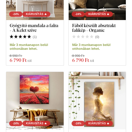
-24%
KIÁRUSÍTÁS 🔥
-24%
KIÁRUSÍTÁS 🔥
Gyógyító mandala a falra
Fából készült absztrakt
- A Kelet szíve
falikép – Organic
(
1
)
(
0
)
Már 3 munkanapon belül
Már 3 munkanapon belül
otthonában lehet.
otthonában lehet.
8 990 Ft
8 990 Ft
6 790 Ft
6 790 Ft
-tól
-tól
-24%
KIÁRUSÍTÁS 🔥
-24%
KIÁRUSÍTÁS 🔥