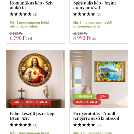
Romantikus kép - Szív
Spirituális kép - Jógini
alakú fa
arany aurával
(
2
)
(
2
)
Már 3 munkanapon belül
Már 3 munkanapon belül
otthonában lehet.
otthonában lehet.
8 990 Ft
11 890 Ft
6 790 Ft
8 990 Ft
-tól
-tól
ÚJDONSÁG
-24%
-24%
KIÁRUSÍTÁS 🔥
KIÁRUSÍTÁS 🔥
Fából készült Jézus kép -
Fa nyomtatás - Amalfi
Isteni Szív
tengerre néző kilátással
(
1
)
(
1
)
Már 3 munkanapon belül
Már 3 munkanapon belül