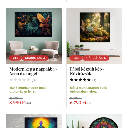
-24%
KIÁRUSÍTÁS 🔥
-24%
KIÁRUSÍTÁS 🔥
Modern kép a nappaliba -
Fából készült kép -
Neon dzsungel
Kövirózsák
(
0
)
(
1
)
Már 3 munkanapon belül
Már 3 munkanapon belül
otthonában lehet.
otthonában lehet.
11 890 Ft
8 990 Ft
8 990 Ft
6 790 Ft
-tól
-tól