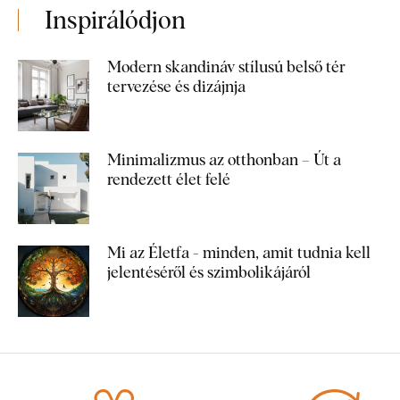
Inspirálódjon
Modern skandináv stílusú belső tér
tervezése és dizájnja
Minimalizmus az otthonban – Út a
rendezett élet felé
Mi az Életfa - minden, amit tudnia kell
jelentéséről és szimbolikájáról