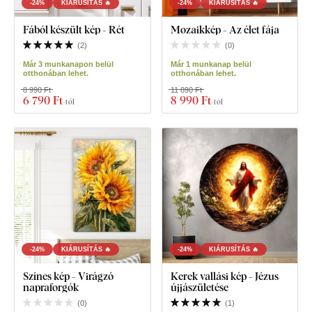
-24%
KIÁRUSÍTÁS 🔥
-24%
KIÁRUSÍTÁS 🔥
Fából készült kép - Rét
Mozaikkép - Az élet fája
(
2
)
(
0
)
Már 3 munkanapon belül
Már 1 munkanap belül
otthonában lehet.
otthonában lehet.
8 990 Ft
11 890 Ft
6 790 Ft
8 990 Ft
-tól
-tól
-24%
KIÁRUSÍTÁS 🔥
-24%
KIÁRUSÍTÁS 🔥
Színes kép - Virágzó
Kerek vallási kép - Jézus
napraforgók
újjászületése
(
0
)
(
1
)