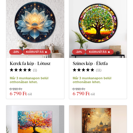
-24%
KIÁRUSÍTÁS 🔥
-24%
KIÁRUSÍTÁS 🔥
Kerek fa kép - Lótusz
Színes kép - Életfa
(
1
)
(
11
)
Már 3 munkanapon belül
Már 3 munkanapon belül
otthonában lehet.
otthonában lehet.
8 990 Ft
8 990 Ft
6 790 Ft
6 790 Ft
-tól
-tól