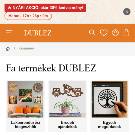
🔥 NYÁRI AKCIÓ: akár 30% kedvezmény!
Marad -
17ó
:
25p
:
59m
Kategóriák
Fa termékek DUBLEZ
Lakberendezési
Eredeti
Egyedi
kiegészítők
ajándékok
megoldások