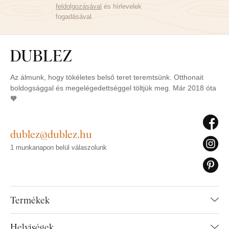
feldolgozásával
és hírlevelek
fogadásával.
Az álmunk, hogy tökéletes belső teret teremtsünk. Otthonait
boldogsággal és megelégedettséggel töltjük meg. Már 2018 óta
🧡
dublez@dublez.hu
1 munkanapon belül válaszolunk
Termékek
Helyiségek