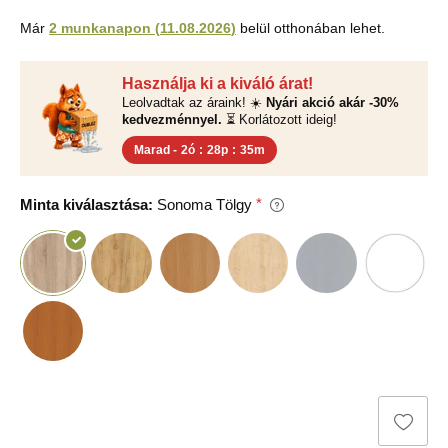
Már
2 munkanapon
(
11.08.2026
)
belül otthonában lehet.
Használja ki a kiváló árat!
Leolvadtak az áraink! ☀️
Nyári akció akár -30%
kedvezménnyel.
⏳ Korlátozott ideig!
Marad -
2ó
:
28p
:
34m
Minta kiválasztása:
Sonoma Tölgy