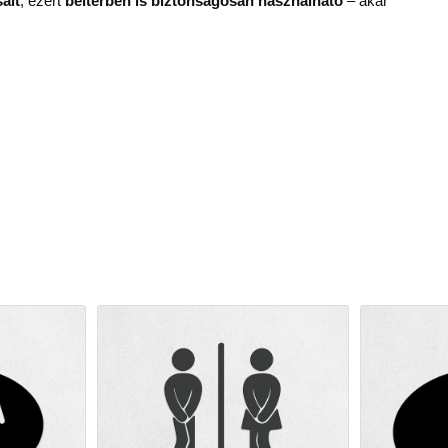
ait
, ezért
beltérben is biztonságosan használható
– akár