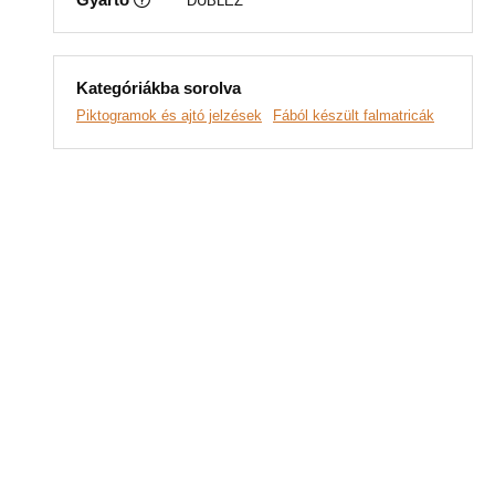
DUBLEZ
Kategóriákba sorolva
Piktogramok és ajtó jelzések
Fából készült falmatricák