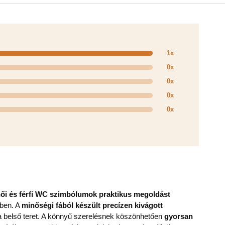
1x
0x
0x
0x
0x
női és férfi WC szimbólumok praktikus megoldást
iben. A
minőségi fából készült precízen kivágott
k a belső teret. A könnyű szerelésnek köszönhetően
gyorsan