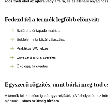
rögzítheti őket az ajtóra vagy a falra
, és az ellenálló anyag hoss
Fedezd fel a termék legfőbb előnyeit:
Szilárd fa öntapadó matrica
Sokféle minta közül választhat
Praktikus WC jelzés
Egyszerű ajtóra szerelés
Ökológiai fa gyártás
Egyszerű rögzítés, amit bárki meg tud c
A termék felszerelése igazán
gyerekjáték
:) A felhelyezéshez
két
ajánlunk –
nincs szükség fúrásra
.