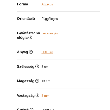
Forma
Atipikus
Orientáció
Függőleges
Gyártástechn
Lézervágás
ológia
Anyag
HDF lap
Szélesség
8 cm
Magasság
13 cm
Vastagság
3 mm
Gyártó