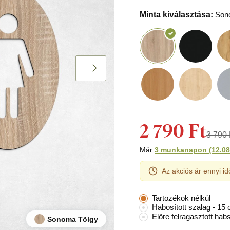
Minta kiválasztása:
Son
2 790 Ft
3 790 
Már
3 munkanapon
(
12.08
Az akciós ár ennyi id
Tartozékok nélkül
Habosított szalag - 15
Előre felragasztott hab
Sonoma Tölgy