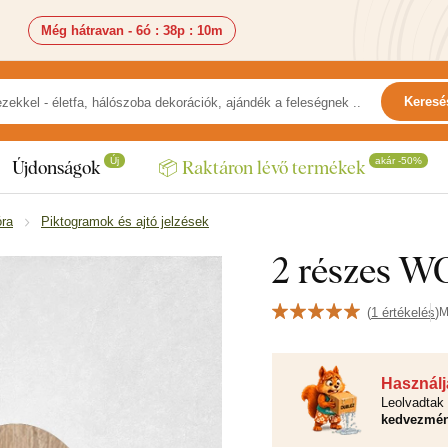
Még hátravan -
6ó
:
38p
:
8m
Keresé
Új
akár -50%
Újdonságok
📦 Raktáron lévő termékek
óra
Piktogramok és ajtó jelzések
2 részes WC
(
1 értékelés
)
M
Használja
Leolvadtak 
kedvezmén