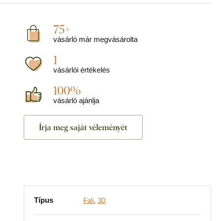
75+
vásárló már megvásárolta
1
vásárlói értékelés
100%
vásárló ajánlja
Írja meg saját véleményét
Típus
Fali
,
3D