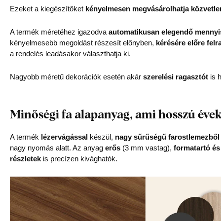
Ezeket a kiegészítőket
kényelmesen megvásárolhatja közvetle
A termék méretéhez igazodva
automatikusan elegendő mennyis
kényelmesebb megoldást részesít előnyben,
kérésére előre felr
a rendelés leadásakor választhatja ki.
Nagyobb méretű dekorációk esetén akár
szerelési ragasztót
is h
Minőségi fa alapanyag, ami hosszú évek
A termék
lézervágással
készül,
nagy sűrűségű farostlemezből
nagy nyomás alatt. Az anyag
erős
(3 mm vastag),
formatartó és
részletek
is precízen kivághatók.