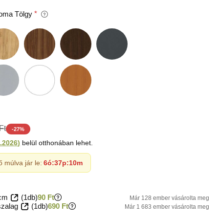
oma Tölgy
Ft
-
27
%
.2026
)
belül otthonában lehet.
ő múlva jár le:
6ó
:
37p
:
9m
 cm
(1db)
90 Ft
Már 128 ember vásárolta meg
szalag
(1db)
690 Ft
Már 1 683 ember vásárolta meg