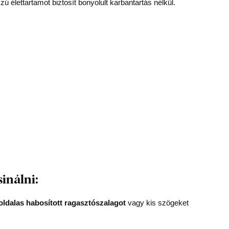
zú élettartamot biztosít bonyolult karbantartás nélkül.
sinálni:
oldalas habosított ragasztószalagot
vagy kis szögeket