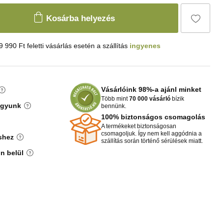
Kosárba helyezés
9 990 Ft feletti vásárlás esetén a szállítás
ingyenes
Vásárlóink 98%-a ajánl minket
Több mint
70 000 vásárló
bízik
agyunk
bennünk.
100% biztonságos csomagolás
A termékeket biztonságosan
csomagoljuk. Így nem kell aggódnia a
shez
szállítás során történő sérülések miatt.
n belül