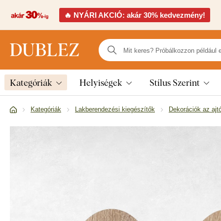
🔥 NYÁRI AKCIÓ: akár 30% kedvezmény!
Kategóriák
Helyiségek
Stílus Szerint
Kategóriák
Lakberendezési kiegészítők
Dekorációk az ajt