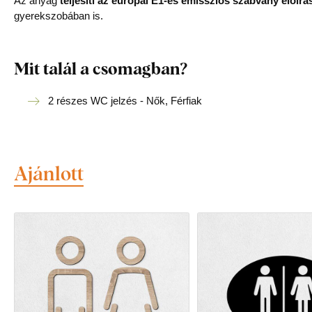
Az anyag
teljesíti az európai E1-es emissziós szabvány előírás
gyerekszobában is.
Mit talál a csomagban?
2 részes WC jelzés - Nők, Férfiak
Ajánlott