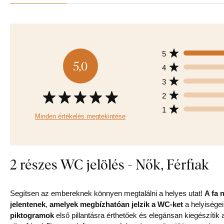
5
5,0
4
3
2
1
Minden értékelés megtekintése
2 részes WC jelölés - Nők, Férfiak
Segítsen az embereknek könnyen megtalálni a helyes utat!
A fa 
jelentenek
,
amelyek megbízhatóan jelzik a WC-ket
a helyisége
piktogramok
első pillantásra érthetőek és elegánsan kiegészíti