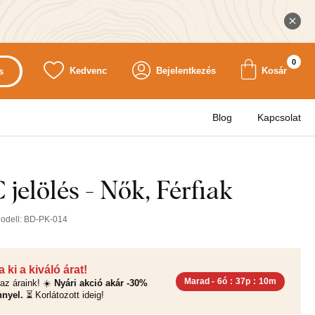
0
Kedvenc
Bejelentkezés
Kosár
s
Blog
Kapcsolat
 jelölés - Nők, Férfiak
odell:
BD-PK-014
 ki a kiváló árat!
Marad -
6ó
:
37p
:
9m
az áraink! ☀️
Nyári akció akár -30%
nyel.
⏳ Korlátozott ideig!