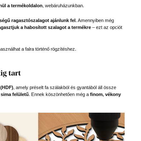
nül a termékoldalon
, webáruházunkban.
égű ragasztószalagot ajánlunk fel
. Amennyiben még
agasztjuk a habosított szalagot a termékre
– ezt az opciót
asználhat a falra történő rögzítéshez.
ig tart
 (HDF)
, amely préselt fa szálakból és gyantából áll össze
 sima felületű
. Ennek köszönhetően még a
finom, vékony