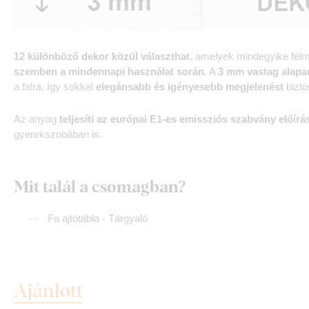
12 különböző dekor közül választhat
, amelyek mindegyike félm
szemben a mindennapi használat során
. A
3 mm vastag alapa
a falra, így sokkal
elegánsabb és igényesebb megjelenést
bizto
Az anyag
teljesíti az európai E1-es emissziós szabvány előírás
gyerekszobában is.
Mit talál a csomagban?
Fa ajtótábla - Tárgyaló
Ajánlott