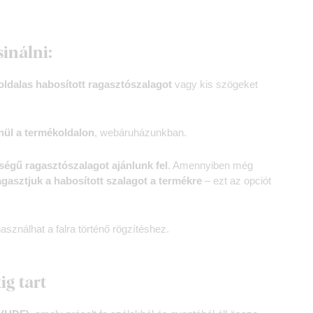
sinálni:
oldalas habosított ragasztószalagot
vagy kis szögeket
nül a termékoldalon
, webáruházunkban.
égű ragasztószalagot ajánlunk fel
. Amennyiben még
agasztjuk a habosított szalagot a termékre
– ezt az opciót
asználhat a falra történő rögzítéshez.
ig tart