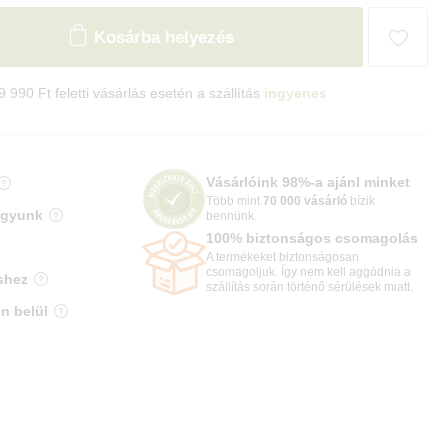
Kosárba helyezés
9 990 Ft feletti vásárlás esetén a szállítás
ingyenes
Vásárlóink 98%-a ajánl minket
Több mint
70 000 vásárló
bízik
agyunk
bennünk.
100% biztonságos csomagolás
A termékeket biztonságosan
csomagoljuk. Így nem kell aggódnia a
shez
szállítás során történő sérülések miatt.
n belül