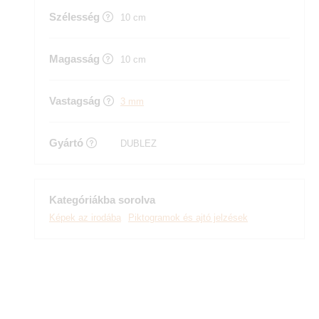
Szélesség
10 cm
Magasság
10 cm
Vastagság
3 mm
Gyártó
DUBLEZ
Kategóriákba sorolva
Képek az irodába
Piktogramok és ajtó jelzések