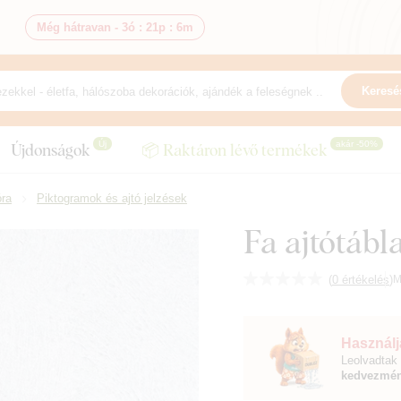
Még hátravan -
3ó
:
21p
:
5m
Keresé
Új
akár -50%
Újdonságok
📦 Raktáron lévő termékek
óra
Piktogramok és ajtó jelzések
Fa ajtótábl
(
0 értékelés
)
M
Használja
Leolvadtak 
kedvezmén