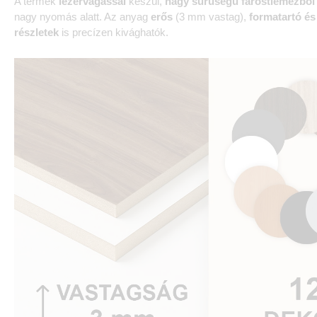
A termék
lézervágással
készül,
nagy sűrűségű farostlemezből
nagy nyomás alatt. Az anyag
erős
(3 mm vastag),
formatartó és
részletek
is precízen kivághatók.