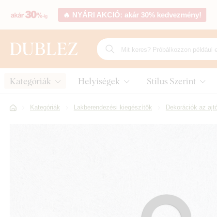
🔥 NYÁRI AKCIÓ: akár 30% kedvezmény!
Kategóriák
Helyiségek
Stílus Szerint
Kategóriák
Lakberendezési kiegészítők
Dekorációk az ajt