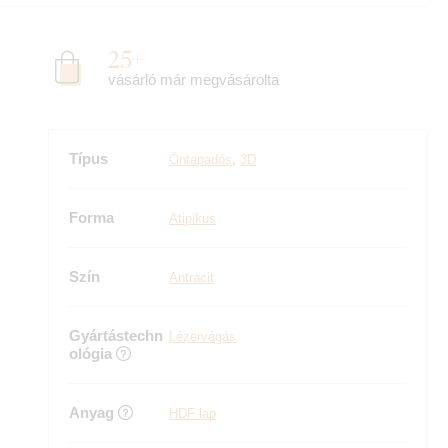
25+
vásárló már megvásárolta
Típus
Öntapadós
,
3D
Forma
Atipikus
Szín
Antracit
Gyártástechn
Lézervágás
ológia
Anyag
HDF lap