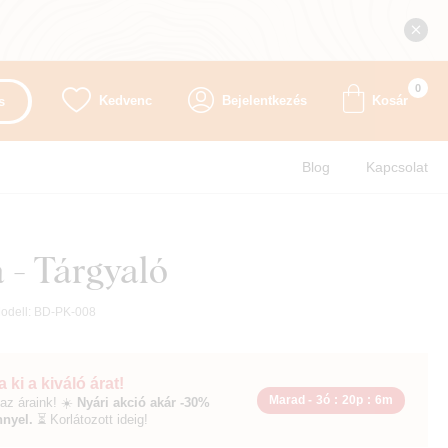
0
Kedvenc
Bejelentkezés
Kosár
s
Blog
Kapcsolat
a - Tárgyaló
odell:
BD-PK-008
 ki a kiváló árat!
Marad -
3ó
:
20p
:
5m
az áraink! ☀️
Nyári akció akár -30%
nyel.
⏳ Korlátozott ideig!