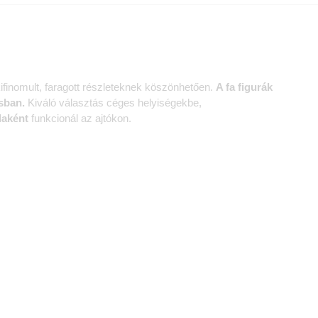
kifinomult, faragott részleteknek köszönhetően.
A fa figurák
sban.
Kiváló választás céges helyiségekbe,
laként
funkcionál az ajtókon.