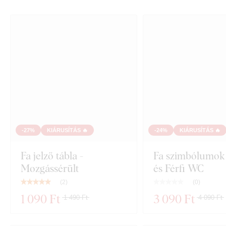
-27%
KIÁRUSÍTÁS 🔥
-24%
KIÁRUSÍTÁS 🔥
Fa jelző tábla -
Fa szimbólumok 
Mozgássérült
és Férfi WC
(
2
)
(
0
)
1 090 Ft
3 090 Ft
1 490 Ft
4 090 Ft