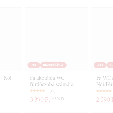
-26%
KIÁRUSÍTÁS 🔥
-26%
KI
- Női
Fa ajtótábla WC +
Fa WC a
fürdőszoba számára
Női/Fér
(
16
)
3 390 Ft
2 590 
4 590 Ft