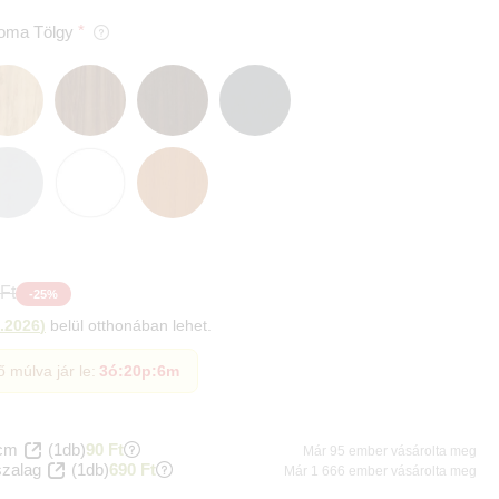
oma Tölgy
Ft
-
25
%
.2026
)
belül otthonában lehet.
ő múlva jár le:
3ó
:
20p
:
5m
 cm
(1db)
90 Ft
Már 95 ember vásárolta meg
szalag
(1db)
690 Ft
Már 1 666 ember vásárolta meg