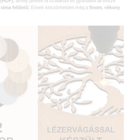
 (HDF)
, amely préselt fa szálakból és gyantából áll össze
 sima felületű
. Ennek köszönhetően még a
finom, vékony