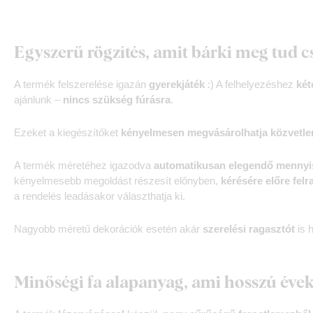
Egyszerű rögzítés, amit bárki meg tud c
A termék felszerelése igazán
gyerekjáték
:) A felhelyezéshez
két
ajánlunk –
nincs szükség fúrásra
.
Ezeket a kiegészítőket
kényelmesen megvásárolhatja közvetle
A termék méretéhez igazodva
automatikusan elegendő mennyis
kényelmesebb megoldást részesít előnyben,
kérésére előre felr
a rendelés leadásakor választhatja ki.
Nagyobb méretű dekorációk esetén akár
szerelési ragasztót
is h
Minőségi fa alapanyag, ami hosszú évek