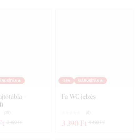
ÁRUSÍTÁS 🔥
-24%
KIÁRUSÍTÁS 🔥
jtótábla -
Fa WC jelzés
fi
(
25
)
(
0
)
Ft
3 390 Ft
3 490 Ft
4 490 Ft