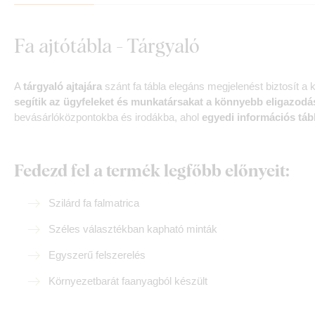
Fa ajtótábla - Tárgyaló
A
tárgyaló ajtajára
szánt fa tábla elegáns megjelenést biztosít a 
segítik az ügyfeleket és munkatársakat a könnyebb eligazodá
bevásárlóközpontokba és irodákba, ahol
egyedi információs táb
Fedezd fel a termék legfőbb előnyeit:
Szilárd fa falmatrica
Széles választékban kapható minták
Egyszerű felszerelés
Környezetbarát faanyagból készült