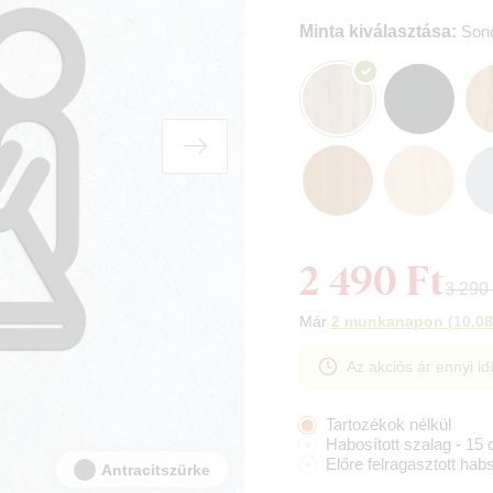
Minta kiválasztása:
Son
2 490 Ft
3 290 
Már
2 munkanapon
(
10.08
Az akciós ár ennyi id
Tartozékok nélkül
Habosított szalag - 15
Előre felragasztott hab
Antracitszürke