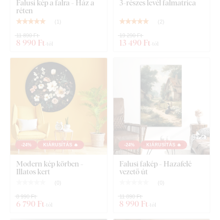
Falusi kép a falra - Ház a
3-részes levél falmatrica
réten
(
1
)
(
2
)
11 890 Ft
19 290 Ft
8 990 Ft
13 490 Ft
-tól
-tól
-24%
KIÁRUSÍTÁS 🔥
-24%
KIÁRUSÍTÁS 🔥
Modern kép körben -
Falusi fakép - Hazafelé
Illatos kert
vezető út
(
0
)
(
0
)
8 990 Ft
11 890 Ft
6 790 Ft
8 990 Ft
-tól
-tól