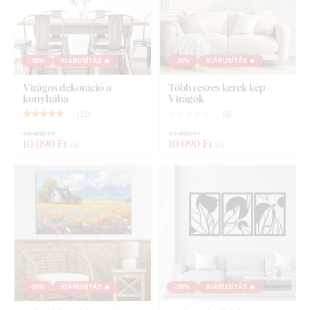
-30%
KIÁRUSÍTÁS 🔥
-25%
KIÁRUSÍTÁS 🔥
Virágos dekoráció a
Több részes kerek kép -
konyhába
Virágok
(
12
)
(
0
)
14 490 Ft
13 490 Ft
10 090 Ft
10 090 Ft
-tól
-tól
-24%
KIÁRUSÍTÁS 🔥
-30%
KIÁRUSÍTÁS 🔥