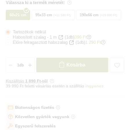
Válassza ki a termék méretét:
60x21 cm
95x33 cm
190x66 cm
+11 590 Ft
+29 690 Ft
Tartozékok nélkül
Habosított szalag - 1 m
(1db)
390 Ft
Előre felragasztott habszalag
(1db)
1 290 Ft
Kosárba
Kiszállítás
1 890 Ft-tól
39 990 Ft feletti vásárlás esetén a szállítás
ingyenes
Biztonságos fizetés
Közvetlen gyártók vagyunk
Egyszerű felszerelés