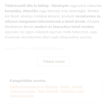
Többrészből álló fa falikép - Növények
nagyszerű választás
konyhába, étkezőbe
vagy bármely más helyiségbe. Minden
kör finom növényi mintákat ábrázol, amelyek
természetes és
stílusos hangulatot kölcsönöznek a belső térnek
. A képek
tökéletesen illenek
modern és klasszikus belső terekbe
egyaránt. Az egyes képeket egymás mellé helyezheti, vagy
kreatívan elrendezheti őket saját elképzelése szerint.
Fedezd fel a termék legfőbb előnyeit:
Fa falmatrica
Többet mutat
Környezetbarát faanyagból készült
Népszerű és keresett dizájn
Kategóriákba sorolva
Tökéletesen illik az étkezőbe
Képek a konyhába és az étkezőbe
Képek - Virágok
Többrészes képek
Nagy faliképek
Klasszikus stílus
Egyszerű fali rögzítés
Képek Kávézóba