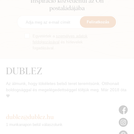
Inspiráció közvetlenül az Ön
postaládájába
Feliratkozás
Egyetértek a
személyes adatok
feldolgozásával
és hírlevelek
fogadásával.
Az álmunk, hogy tökéletes belső teret teremtsünk. Otthonait
boldogsággal és megelégedettséggel töltjük meg. Már 2018 óta
🧡
dublez@dublez.hu
1 munkanapon belül válaszolunk