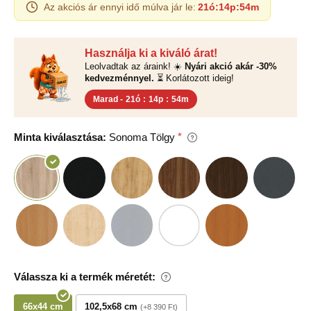
Az akciós ár ennyi idő múlva jár le:
21ó
:
14p
:
54m
Használja ki a kiváló árat!
Leolvadtak az áraink! ☀️
Nyári akció akár -30%
kedvezménnyel.
⏳ Korlátozott ideig!
Marad -
21ó
:
14p
:
54m
Minta kiválasztása:
Sonoma Tölgy
Válassza ki a termék méretét:
66x44 cm
102,5x68 cm
+8 390 Ft