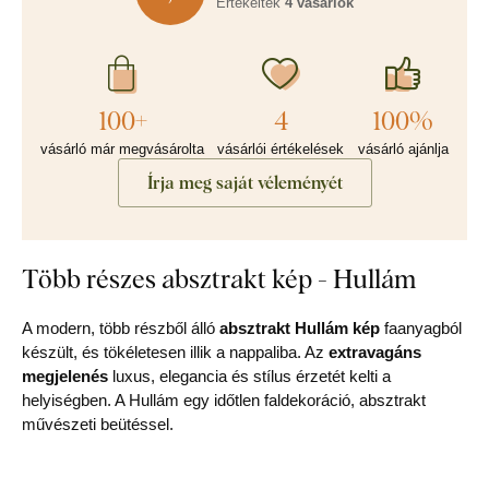
Értékelték
4 vásárlók
100+
4
100%
vásárló már megvásárolta
vásárlói értékelések
vásárló ajánlja
Írja meg saját véleményét
Több részes absztrakt kép - Hullám
A modern, több részből álló
absztrakt Hullám kép
faanyagból
készült, és tökéletesen illik a nappaliba. Az
extravagáns
megjelenés
luxus, elegancia és stílus érzetét kelti a
helyiségben. A Hullám egy időtlen faldekoráció, absztrakt
művészeti beütéssel.