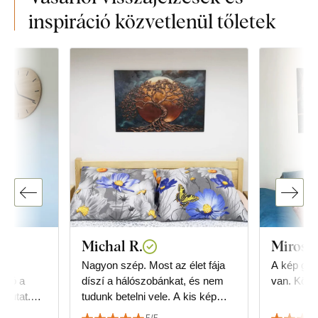
inspiráció közvetlenül tőletek
Michal R.
Mirosl
ást
Nagyon szép. Most az élet fája
A kép gyö
áció a
díszí a hálószobánkat, és nem
van. Kösz
 mutat.
tudunk betelni vele. A kis kép
zni a
vásárlásával szerzett