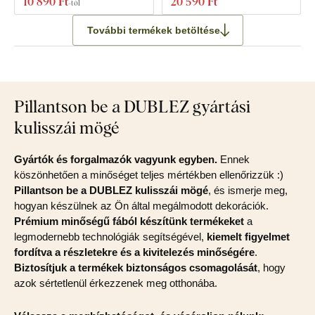
10 890 Ft
20 590 Ft
-tól
További termékek betöltése
Pillantson be a DUBLEZ gyártási
kulisszái mögé
Gyártók és forgalmazók vagyunk egyben.
Ennek
köszönhetően a minőséget teljes mértékben ellenőrizzük :)
Pillantson be a DUBLEZ kulisszái mögé
, és ismerje meg,
hogyan készülnek az Ön által megálmodott dekorációk.
Prémium minőségű fából készítünk termékeket
a
legmodernebb technológiák segítségével,
kiemelt figyelmet
fordítva a részletekre és a kivitelezés minőségére
.
Biztosítjuk a termékek biztonságos csomagolását
, hogy
azok sértetlenül érkezzenek meg otthonába.