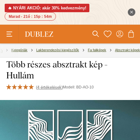
🔥 NYÁRI AKCIÓ: akár 30% kedvezmény!
Marad -
21ó
:
15p
:
53m
Kategóriák
Lakberendezési kiegészítők
Fa faliképek
Absztrakt képek
Több részes absztrakt kép -
Hullám
(
4 értékelések
)
Modell:
BD-AO-10