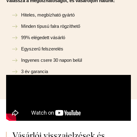
Válassza a megbízhatóságot, és vásároljon nálunk:
Hiteles, megbízható gyártó
Minden típusú falra rögzíthető
99% elégedett vásárló
Egyszerű felszerelés
Ingyenes csere 30 napon belül
3 év garancia
Vásárlói visszajelzések és