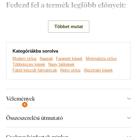
Fedezd fel a termék legfőbb előnyeit:
Modern és eredeti megjelenés
Többet mutat
Tökéletesen illik a modern nappaliba
Egyszerű fali rögzítés
Kategóriákba sorolva
3 mm vastag faanyag
Modern stílus
Nappali
Faragott képek
Minimalista stílus
3 méret és számos minta közül választhat
Többrészes képek
Nagy faliképek
Fából készült falmatricák
Retro stílus
Absztrakt képek
A termék egyes részeinek méretei:
Vélemények
A 66x44 cm-es méretváltozatnál a kép egy részének
4
mérete 20x44 cm.
Összeszerelési útmutató
A 102,5x68 cm-es méretváltozatnál a kép egy
részének mérete 31,5x68 cm.
Gyakran kérdeztek minket