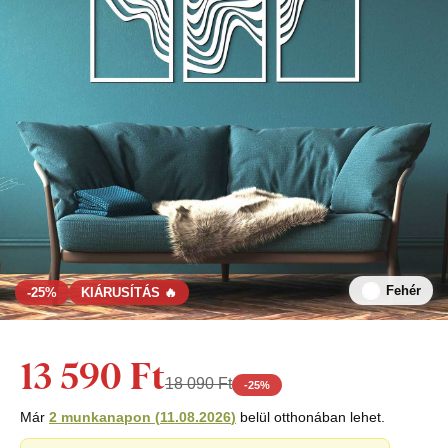
Fehér
-25%
KIÁRUSÍTÁS 🔥
13 590 Ft
18 090 Ft
-
25
%
Már
2 munkanapon
(
11.08.2026
)
belül otthonában lehet.