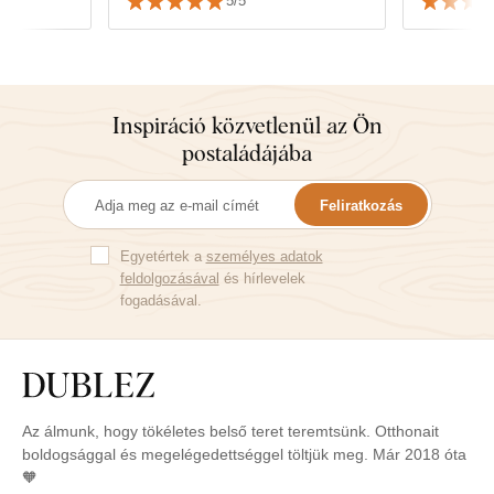
5/5
tapasztalataink alapján nem
féltünk megvenni egy nagyobb,
drágább darabot. Minden
gondossággal és szeretettel
készült. Bár csak nyomtatás, és
Inspiráció közvetlenül az Ön
nem 3D modellezés, ahogy néha
postaládájába
tűnik, csodásan néz ki. A színek
gyönyörűek, és minden
Feliratkozás
gondosan be van csomagolva.
Ez nem az első, és nem is az
Egyetértek a
utolsó vásárlásunk. Köszönjük :)
személyes adatok
feldolgozásával
és hírlevelek
fogadásával.
Az álmunk, hogy tökéletes belső teret teremtsünk. Otthonait
boldogsággal és megelégedettséggel töltjük meg. Már 2018 óta
🧡