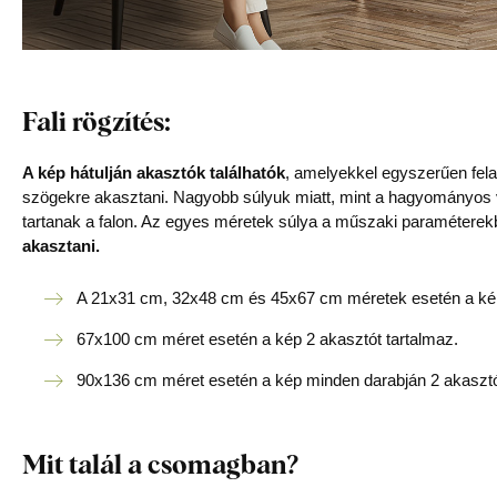
Fali rögzítés:
A kép hátulján akasztók találhatók
, amelyekkel egyszerűen felak
szögekre akasztani. Nagyobb súlyuk miatt, mint a hagyományos
tartanak a falon. Az egyes méretek súlya a műszaki paraméterek
akasztani.
A 21x31 cm, 32x48 cm és 45x67 cm méretek esetén a kép
67x100 cm méret esetén a kép 2 akasztót tartalmaz.
90x136 cm méret esetén a kép minden darabján 2 akasztó
Mit talál a csomagban?