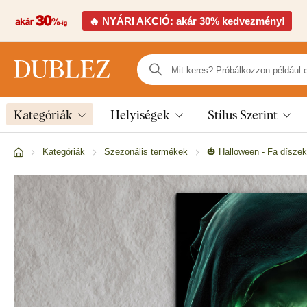
🔥 NYÁRI AKCIÓ: akár 30% kedvezmény!
Kategóriák
Helyiségek
Stílus Szerint
Kategóriák
Szezonális termékek
🎃 Halloween - Fa díszek