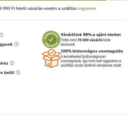
9 990 Ft feletti vásárlás esetén a szállítás
ingyenes
Vásárlóink 98%-a ajánl minket
Több mint
70 000 vásárló
bízik
agyunk
bennünk.
100% biztonságos csomagolás
A termékeket biztonságosan
csomagoljuk. Így nem kell aggódnia a
shez
szállítás során történő sérülések miatt.
n belül