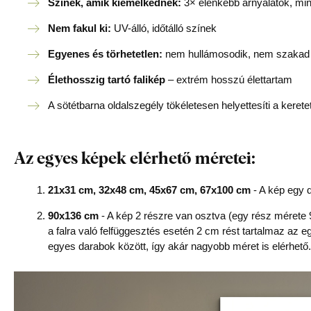
Színek, amik kiemelkednek:
3× élénkebb árnyalatok, mi
Nem fakul ki:
UV-álló, időtálló színek
Egyenes és törhetetlen:
nem hullámosodik, nem szakad –
Élethosszig tartó falikép
– extrém hosszú élettartam
A sötétbarna oldalszegély tökéletesen helyettesíti a kerete
Az egyes képek elérhető méretei:
21x31 cm, 32x48 cm, 45x67 cm, 67x100 cm
- A kép egy d
90x136 cm
- A kép 2 részre van osztva (egy rész mérete 
a falra való felfüggesztés esetén 2 cm rést tartalmaz az e
egyes darabok között, így akár nagyobb méret is elérhető.