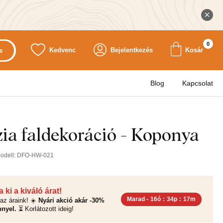
0
Kedvenc
Bejelentkezés
Kosár
s
Blog
Kapcsolat
zia faldekoráció - Koponya
odell:
DFO-HW-021
 ki a kiváló árat!
Marad -
16ó
:
34p
:
16m
az áraink! ☀️
Nyári akció akár -30%
nyel.
⏳ Korlátozott ideig!