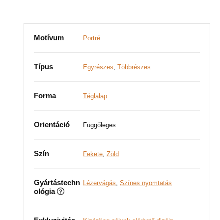
Motívum
Portré
Típus
Egyrészes
,
Többrészes
Forma
Téglalap
Orientáció
Függőleges
Szín
Fekete
,
Zöld
Gyártástechn
Lézervágás
,
Színes nyomtatás
ológia