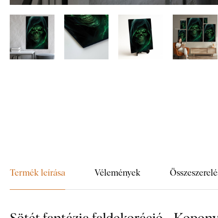
Termék leírása
Vélemények
Összeszerelé
Sötét fantázia faldekoráció - Kopon