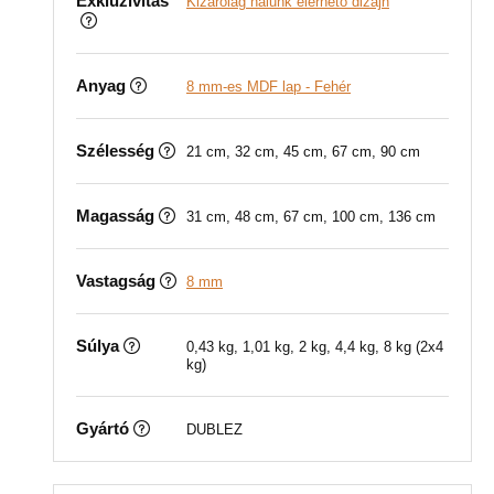
Exkluzivitás
Kizárólag nálunk elérhető dizájn
Anyag
8 mm-es MDF lap - Fehér
Szélesség
21 cm, 32 cm, 45 cm, 67 cm, 90 cm
Magasság
31 cm, 48 cm, 67 cm, 100 cm, 136 cm
Vastagság
8 mm
Súlya
0,43 kg, 1,01 kg, 2 kg, 4,4 kg, 8 kg (2x4
kg)
Gyártó
DUBLEZ