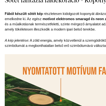
Fából készült sötét kép
részletesen kidolgozott koponyát ábrázo
emelkedne ki. Az egész
motívot elektromos smaragd és neon z
és a műalkotásnak természetfeletti, szinte mérgező árnyalatot a
amely tökéletesen illeszkedik a modern ipari belső terekbe.
A kép jelentése:
A zöld energia, amely közvetlenül a szemgödrökb
szimbólumát a megbonthatatlan belső erő szimbólumává változtat