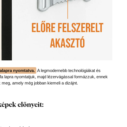
alapra nyomtatva.
A legmodernebb technológiákat és
a lapra nyomtatjuk, majd lézervágással formázzuk, ennek
k meg, amely még jobban kiemeli a dizájnt.
képek előnyeit: