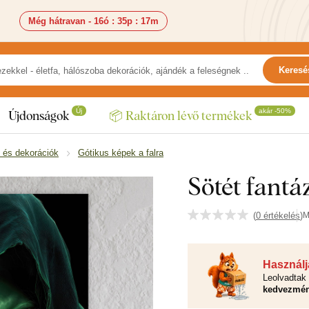
Még hátravan -
16ó
:
35p
:
16m
Keresé
Új
akár -50%
Újdonságok
📦 Raktáron lévő termékek
 és dekorációk
Gótikus képek a falra
Sötét fantá
(
0 értékelés
)
M
Használja
Leolvadtak 
kedvezmén