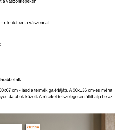
nt a vászonképeken
 ellentétben a vászonnal
t
arabból áll.
90x67 cm - lásd a termék galériáját). A 90x136 cm-es méret
gyes darabok között. A réseket tetszőlegesen állíthatja be az