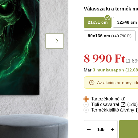
Válassza ki a termék mé
21x31 cm
32x48 cm
90x136 cm
+40 790 Ft
8 990 Ft
11 89
Már
3 munkanapon
(
12.08
Az akciós ár ennyi id
Tartozékok nélkül
Tipli csavarral
(1db)
Termékkiállító állvány