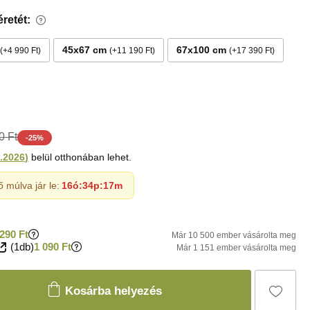
retét:
45x67 cm
67x100 cm
+4 990 Ft
+11 190 Ft
+17 390 Ft
0 Ft
-
25
%
.2026
)
belül otthonában lehet.
ő múlva jár le:
16ó
:
34p
:
16m
290 Ft
Már 10 500 ember vásárolta meg
(1db)
1 090 Ft
Már 1 151 ember vásárolta meg
Kosárba helyezés