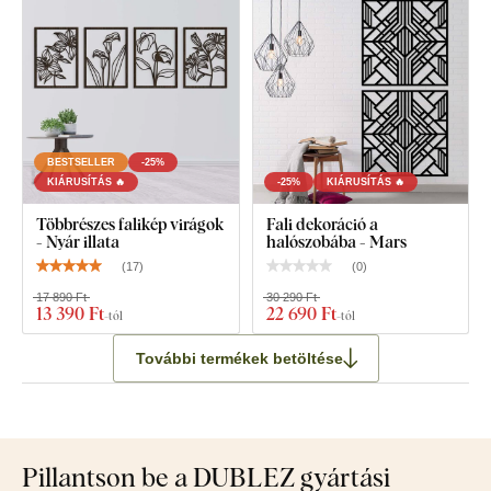
BESTSELLER
-25%
KIÁRUSÍTÁS 🔥
-25%
KIÁRUSÍTÁS 🔥
Többrészes falikép virágok
Fali dekoráció a
- Nyár illata
halószobába - Mars
(
17
)
(
0
)
17 890 Ft
30 290 Ft
13 390 Ft
22 690 Ft
-tól
-tól
További termékek betöltése
Pillantson be a DUBLEZ gyártási