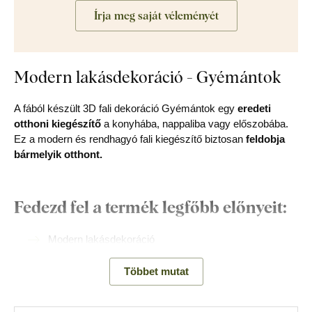
Írja meg saját véleményét
Modern lakásdekoráció - Gyémántok
A fából készült 3D fali dekoráció Gyémántok egy
eredeti
otthoni kiegészítő
a konyhába, nappaliba vagy előszobába.
Ez a modern és rendhagyó fali kiegészítő biztosan
feldobja
bármelyik otthont.
Fedezd fel a termék legfőbb előnyeit:
Modern lakásdekoráció
Egyszerű fali rögzítés
Többet mutat
3 mm vastag faanyag