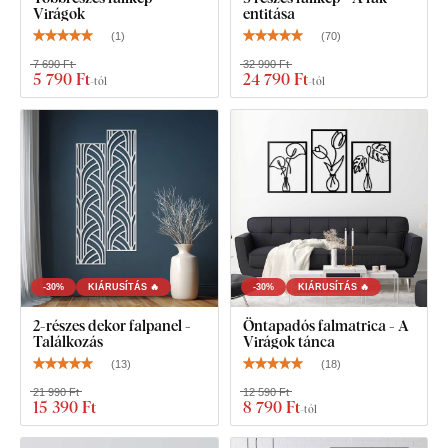
Virágok
entitása
(
1
)
(
70
)
7 690 Ft
32 990 Ft
5 790 Ft
24 790 Ft
-tól
-tól
-30%
KIÁRUSÍTÁS 🔥
-30%
KIÁRUSÍTÁS 🔥
2-részes dekor falpanel -
Öntapadós falmatrica - A
Találkozás
Virágok tánca
(
13
)
(
18
)
21 990 Ft
12 590 Ft
15 390 Ft
8 790 Ft
-tól