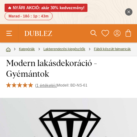
🔥 NYÁRI AKCIÓ: akár 30% kedvezmény!
Marad -
18ó
:
1p
:
42m
Kategóriák
Lakberendezési kiegészítők
Fából készült falmatricák
Modern lakásdekoráció -
Gyémántok
(
1 értékelés
)
Modell:
BD-NS-61