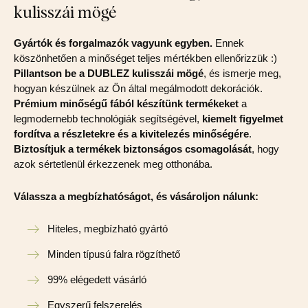
kulisszái mögé
Gyártók és forgalmazók vagyunk egyben.
Ennek
köszönhetően a minőséget teljes mértékben ellenőrizzük :)
Pillantson be a DUBLEZ kulisszái mögé
, és ismerje meg,
hogyan készülnek az Ön által megálmodott dekorációk.
Prémium minőségű fából készítünk termékeket
a
legmodernebb technológiák segítségével,
kiemelt figyelmet
fordítva a részletekre és a kivitelezés minőségére
.
Biztosítjuk a termékek biztonságos csomagolását
, hogy
azok sértetlenül érkezzenek meg otthonába.
Válassza a megbízhatóságot, és vásároljon nálunk:
Hiteles, megbízható gyártó
Minden típusú falra rögzíthető
99% elégedett vásárló
Egyszerű felszerelés