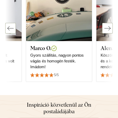
Marco O.
Alena T
Gyors szállítás, nagyon pontos
Köszönöm
yors volt
vágás és homogén festék.
és a kedv
Imádom!
rendelés l
mandala dí
5/5
klubhelyi
is:-) Kö
Inspiráció közvetlenül az Ön
postaládájába