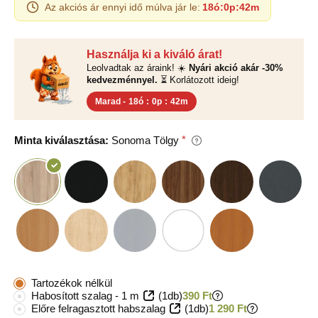
Az akciós ár ennyi idő múlva jár le:
18ó
:
0p
:
42m
Használja ki a kiváló árat!
Leolvadtak az áraink! ☀️
Nyári akció akár -30%
kedvezménnyel.
⏳ Korlátozott ideig!
Marad -
18ó
:
0p
:
42m
Minta kiválasztása:
Sonoma Tölgy
Tartozékok nélkül
Habosított szalag - 1 m
(1db)
390 Ft
Előre felragasztott habszalag
(1db)
1 290 Ft