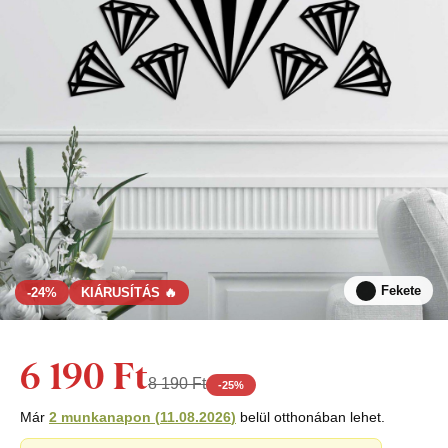
Fekete
-24%
KIÁRUSÍTÁS 🔥
6 190 Ft
8 190 Ft
-
25
%
Már
2 munkanapon
(
11.08.2026
)
belül otthonában lehet.