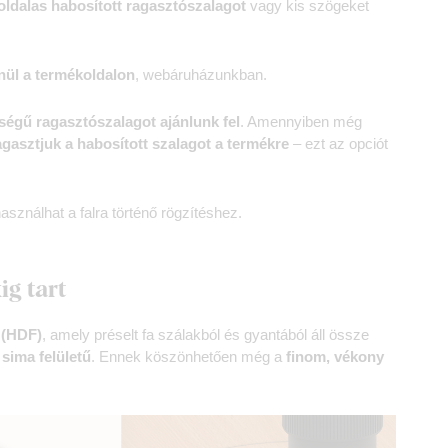
oldalas habosított ragasztószalagot
vagy kis szögeket
nül a termékoldalon
, webáruházunkban.
égű ragasztószalagot ajánlunk fel
. Amennyiben még
agasztjuk a habosított szalagot a termékre
– ezt az opciót
asználhat a falra történő rögzítéshez.
ig tart
 (HDF)
, amely préselt fa szálakból és gyantából áll össze
 sima felületű
. Ennek köszönhetően még a
finom, vékony