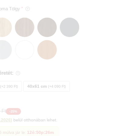
oma Tölgy
retét:
40x61 cm
+2 390 Ft
+4 090 Ft
 Ft
-
25
%
.2026
)
belül otthonában lehet.
ő múlva jár le:
12ó
:
50p
:
24m