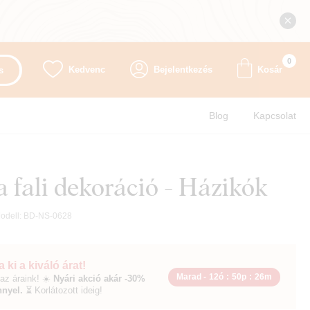
0
Kedvenc
Bejelentkezés
Kosár
s
Blog
Kapcsolat
 fali dekoráció - Házikók
odell:
BD-NS-0628
 ki a kiváló árat!
Marad -
12ó
:
50p
:
24m
az áraink! ☀️
Nyári akció akár -30%
nyel.
⏳ Korlátozott ideig!