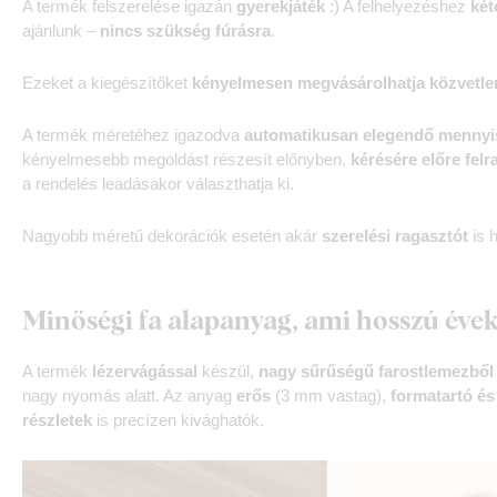
A termék felszerelése igazán
gyerekjáték
:) A felhelyezéshez
két
ajánlunk –
nincs szükség fúrásra
.
Ezeket a kiegészítőket
kényelmesen megvásárolhatja közvetle
A termék méretéhez igazodva
automatikusan elegendő mennyis
kényelmesebb megoldást részesít előnyben,
kérésére előre felr
a rendelés leadásakor választhatja ki.
Nagyobb méretű dekorációk esetén akár
szerelési ragasztót
is h
Minőségi fa alapanyag, ami hosszú évek
A termék
lézervágással
készül,
nagy sűrűségű farostlemezből
nagy nyomás alatt. Az anyag
erős
(3 mm vastag),
formatartó és
részletek
is precízen kivághatók.