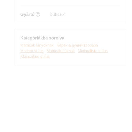
Gyártó
DUBLEZ
Kategóriákba sorolva
Matricák lányoknak
Képek a gyerekszobába
Modern stílus
Matricák fiúknak
Minimalista stílus
Klasszikus stílus