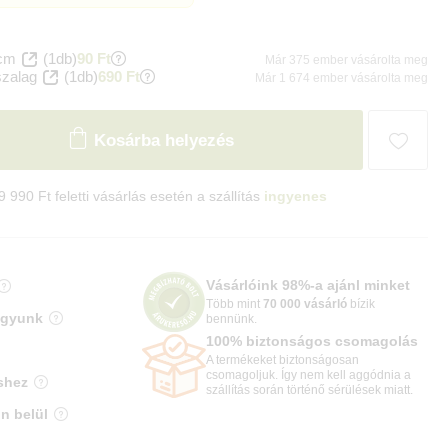
 cm
(1db)
90 Ft
Már 375 ember vásárolta meg
szalag
(1db)
690 Ft
Már 1 674 ember vásárolta meg
Kosárba helyezés
9 990 Ft feletti vásárlás esetén a szállítás
ingyenes
Vásárlóink 98%-a ajánl minket
Több mint
70 000 vásárló
bízik
agyunk
bennünk.
100% biztonságos csomagolás
A termékeket biztonságosan
csomagoljuk. Így nem kell aggódnia a
shez
szállítás során történő sérülések miatt.
n belül