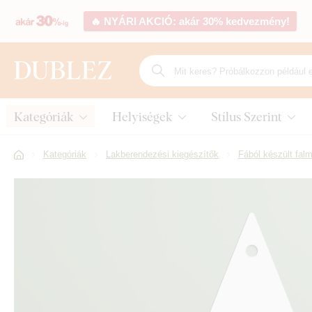
🔥 NYÁRI AKCIÓ: akár 30% kedvezmény!
Kategóriák
Helyiségek
Stílus Szerint
Kategóriák
Lakberendezési kiegészítők
Fából készült falm