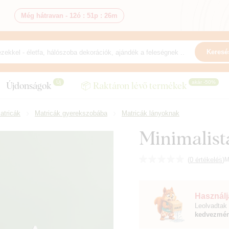
Még hátravan -
12ó
:
51p
:
25m
Keresé
Új
akár -50%
Újdonságok
📦 Raktáron lévő termékek
atricák
Matricák gyerekszobába
Matricák lányoknak
Minimalista
(
0 értékelés
)
M
Használja
Leolvadtak 
kedvezmén