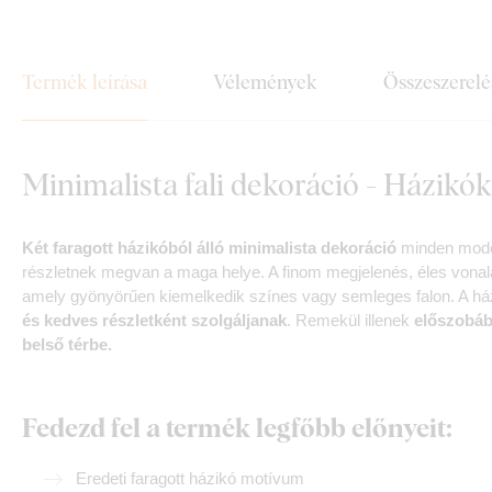
Termék leírása
Vélemények
Összeszerelé
Minimalista fali dekoráció - Házikók
Két faragott házikóból álló minimalista dekoráció
minden moder
részletnek megvan a maga helye. A finom megjelenés, éles vonal
amely gyönyörűen kiemelkedik színes vagy semleges falon. A ház
és kedves részletként szolgáljanak
. Remekül illenek
előszobáb
belső térbe.
Fedezd fel a termék legfőbb előnyeit:
Eredeti faragott házikó motívum