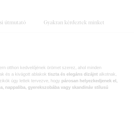
si útmutató
Gyakran kérdeztek minket
n otthon kedvelőjének örömet szerez, ahol minden
ak és a kivágott ablakok
tiszta és elegáns dizájnt
alkotnak,
ikók úgy lettek tervezve, hogy
párosan helyezkedjenek el,
a, nappaliba, gyerekszobába vagy skandináv stílusú