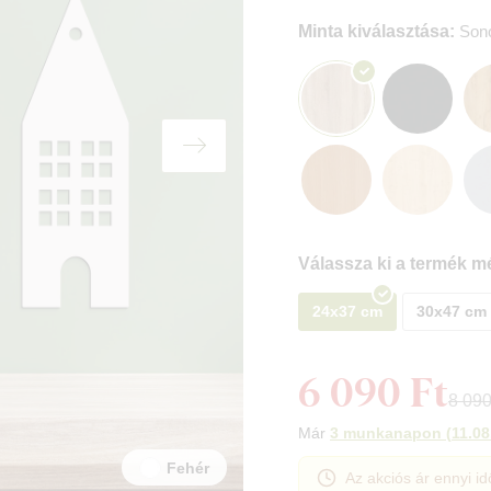
Minta kiválasztása:
Son
Válassza ki a termék mé
24x37 cm
30x47 cm
6 090 Ft
8 090
Már
3 munkanapon
(
11.08
Fehér
Az akciós ár ennyi id