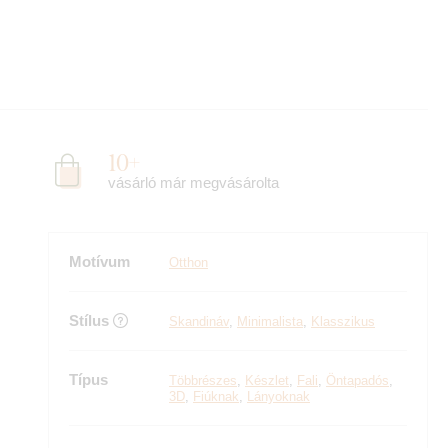
10+
vásárló már megvásárolta
Motívum
Otthon
Stílus
Skandináv
,
Minimalista
,
Klasszikus
Típus
Többrészes
,
Készlet
,
Fali
,
Öntapadós
,
3D
,
Fiúknak
,
Lányoknak