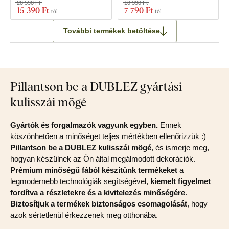
20 590 Ft
10 390 Ft
15 390 Ft
7 790 Ft
-tól
-tól
További termékek betöltése
Pillantson be a DUBLEZ gyártási
kulisszái mögé
Gyártók és forgalmazók vagyunk egyben.
Ennek
köszönhetően a minőséget teljes mértékben ellenőrizzük :)
Pillantson be a DUBLEZ kulisszái mögé
, és ismerje meg,
hogyan készülnek az Ön által megálmodott dekorációk.
Prémium minőségű fából készítünk termékeket
a
legmodernebb technológiák segítségével,
kiemelt figyelmet
fordítva a részletekre és a kivitelezés minőségére
.
Biztosítjuk a termékek biztonságos csomagolását
, hogy
azok sértetlenül érkezzenek meg otthonába.