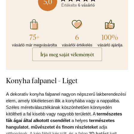
5,0
Értékelte
6 vásárló
75+
6
100%
vásárló már megvásárolta
vásárlói értékelés
vásárló ajánlja
Írja meg saját véleményét
Konyha falpanel - Liget
A dekoratív konyha falpanel nagyon népszerű lakberendezési
elem, amely tökéletesen illik a konyhába vagy a nappaliba.
Széles méretválasztékának köszönhetően könnyedén
kitöltheti a fal kisebb vagy nagyobb területét. A
természetes
fák ágai által alkotott csendélet
a helyes
természetes
hangulatot
,
művészetet és finom részleteket
adja
otthonának. A kép fából készült, és a falon
3D hatást
kelt.