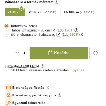
Válassza ki a termék méretét:
21x49 cm
28x66 cm
43x100 cm
+6 590 Ft
+12 790 Ft
Tartozékok nélkül
Habosított szalag - 50 cm
(1db)
190 Ft
Előre felragasztott habszalag
(1db)
690 Ft
Kosárba
Kiszállítás
1 890 Ft-tól
39 990 Ft feletti vásárlás esetén a szállítás
ingyenes
Biztonságos fizetés
Közvetlen gyártók vagyunk
Egyszerű felszerelés