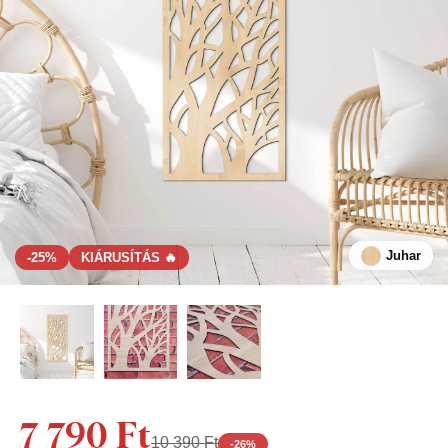
Juhar
-25%
KIÁRUSÍTÁS 🔥
7 790 Ft
10 390 Ft
-
26
%