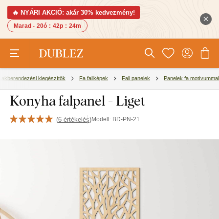
🔥 NYÁRI AKCIÓ: akár 30% kedvezmény!
Marad -
20ó
:
42p
:
23m
Lakberendezési kiegészítők
Fa faliképek
Fali panelek
Panelek fa motívummal
Konyha falpanel - Liget
(
6 értékelés
)
Modell:
BD-PN-21