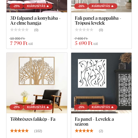
-25%
KIÁRUSÍTÁS 🔥
-26%
KIÁRUSÍTÁS 🔥
3D falpanel a konyhába -
Fali panel a nappaliba -
Az elme hangja
Trópusi levelek
(
0
)
(
0
)
10 390 Ft
7 690 Ft
7 790 Ft
5 690 Ft
-tól
-tól
-25%
KIÁRUSÍTÁS 🔥
-25%
KIÁRUSÍTÁS 🔥
Többrészes falikép - Fa
Fa panel - Levelek a
száron
(
102
)
(
2
)