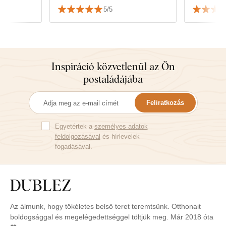
5/5
Inspiráció közvetlenül az Ön
postaládájába
Feliratkozás
Egyetértek a
személyes adatok
feldolgozásával
és hírlevelek
fogadásával.
Az álmunk, hogy tökéletes belső teret teremtsünk. Otthonait
boldogsággal és megelégedettséggel töltjük meg. Már 2018 óta