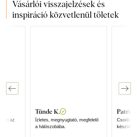
Vásárlói visszajelzések és
inspiráció közvetlenül tőletek
Tünde K.
Patrici
inden az
Ízletes, megnyugtató, megfelelő
Csodásan 
a hálószobába.
készült!