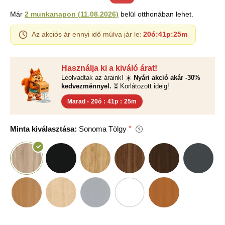
Már
2 munkanapon
(
11.08.2026
)
belül otthonában lehet.
Az akciós ár ennyi idő múlva jár le:
20ó
:
41p
:
24m
Használja ki a kiváló árat!
Leolvadtak az áraink! ☀️
Nyári akció akár -30%
kedvezménnyel.
⏳ Korlátozott ideig!
Marad -
20ó
:
41p
:
24m
Minta kiválasztása:
Sonoma Tölgy