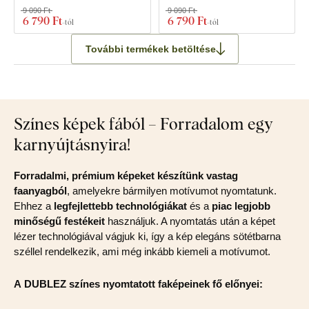
9 090 Ft
9 090 Ft
6 790 Ft
6 790 Ft
-tól
-tól
További termékek betöltése
Színes képek fából – Forradalom egy
karnyújtásnyira!
Forradalmi, prémium képeket készítünk vastag
faanyagból
, amelyekre bármilyen motívumot nyomtatunk.
Ehhez a
legfejlettebb technológiákat
és a
piac legjobb
minőségű festékeit
használjuk. A nyomtatás után a képet
lézer technológiával vágjuk ki, így a kép elegáns sötétbarna
széllel rendelkezik, ami még inkább kiemeli a motívumot.
A DUBLEZ színes nyomtatott faképeinek fő előnyei: