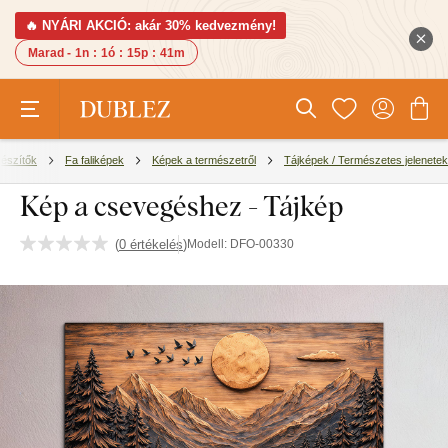
🔥 NYÁRI AKCIÓ: akár 30% kedvezmény!
Marad -
1n
:
1ó
:
15p
:
40m
gészítők
Fa faliképek
Képek a természetről
Tájképek / Természetes jelenetek
Kép a csevegéshez - Tájkép
(
0 értékelés
)
Modell:
DFO-00330