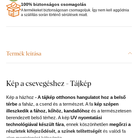
100% biztonságos csomagolás
A termékeket biztonságosan csomagoljuk. Így nem kell aggódnia
a szállítás során történő sérülések miatt.
Termék leírása
Kép a csevegéshez - Tájkép
Kép a házhoz
-
A tájkép otthonos hangulatot hoz a belső
térbe
a faház, a csend és a természet. A fa
kép szépen
illeszkedik a fához, kőhöz, kandallóhoz
és a természetesen
berendezett belső térhez. A kép
UV nyomtatási
technológiával készült fára
, ennek köszönhetően
megőrzi a
részletek kifejeződését, a színek telítettségét
és valódi fa
alap megjelenést kölcsönöz.