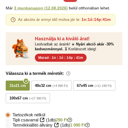
Már
3 munkanapon
(
12.08.2026
)
belül otthonában lehet.
Az akciós ár ennyi idő múlva jár le:
1n
:
1ó
:
14p
:
40m
Használja ki a kiváló árat!
Leolvadtak az áraink! ☀️
Nyári akció akár -30%
kedvezménnyel.
⏳ Korlátozott ideig!
Marad -
1n
:
1ó
:
14p
:
40m
Válassza ki a termék méretét:
31x21 cm
48x32 cm
67x45 cm
+4 990 Ft
+11 190 Ft
100x67 cm
+17 390 Ft
Tartozékok nélkül
Tipli csavarral
(1db)
290 Ft
Termékkiállító állvány
(1db)
1 090 Ft