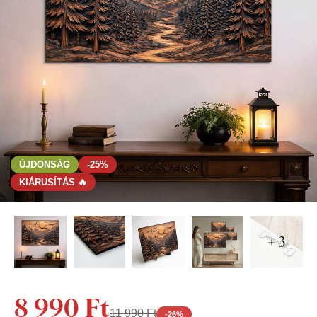
ÚJDONSÁG
-25%
KIÁRUSÍTÁS 🔥
+ 3
8 990 Ft
11 990 Ft
-
26
%