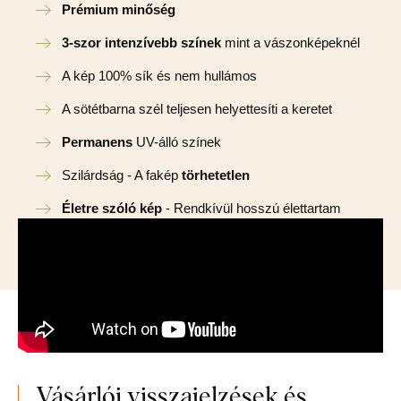
Prémium minőség
3-szor intenzívebb színek
mint a vászonképeknél
A kép 100% sík és nem hullámos
A sötétbarna szél teljesen helyettesíti a keretet
Permanens
UV-álló színek
Szilárdság - A fakép
törhetetlen
Életre szóló kép
- Rendkívül hosszú élettartam
Vásárlói visszajelzések és