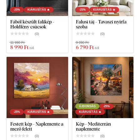
-25%
KIÁRUSÍTÁS 🔥
-25%
KIÁRUSÍTÁS 🔥
Fából készült falikép -
Falusi táj - Tavaszi nyírfa
Holdfény csúcsok
szoba
(
0
)
(
0
)
11 990 Ft
9 090 Ft
8 990 Ft
6 790 Ft
-tól
-tól
ÚJDONSÁG
-25%
-25%
KIÁRUSÍTÁS 🔥
KIÁRUSÍTÁS 🔥
Festett kép - Naplemente a
Kép - Mediterrán
mező felett
naplemente
(
0
)
(
0
)