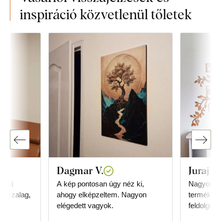
inspiráció közvetlenül tőletek
Dagmar V.
Juraj G
önnyű
A kép pontosan úgy néz ki,
Nagyon el
tt szalag,
ahogy elképzeltem. Nagyon
termékkel.
elégedett vagyok.
feldolgozá
megjelené