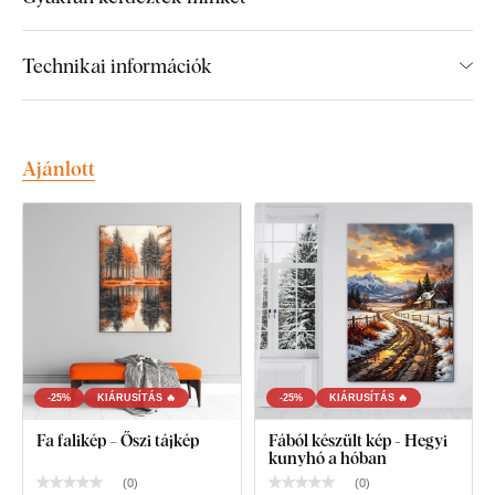
Fedezd fel a DUBLEZ nyomtatott fa
Technikai információk
faliképek előnyeit:
Prémium kivitelezés, kézzel készített részletek
Ajánlott
Színek, amik kiemelkednek:
3× élénkebb árnyalatok,
mint a vászonképeken
Nem fakul ki:
UV-álló, időtálló színek
Egyenes és törhetetlen:
nem hullámosodik, nem
szakad – ellentétben a vászonnal
Élethosszig tartó falikép
– extrém hosszú élettartam
A sötétbarna oldalszegély tökéletesen helyettesíti a
-25%
KIÁRUSÍTÁS 🔥
-25%
KIÁRUSÍTÁS 🔥
keretet
Fa falikép – Őszi tájkép
Fából készült kép - Hegyi
kunyhó a hóban
(
0
)
(
0
)