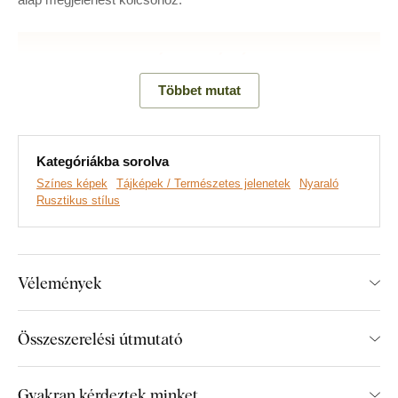
Többet mutat
Kategóriákba sorolva
Színes képek
Tájképek / Természetes jelenetek
Nyaraló
Rusztikus stílus
Prémium minőségű DUBLEZ faliképeket készítünk, valódi
fa alapra nyomtatva.
A legmodernebb technológiákat és
Vélemények
piacvezető, extra tartós festékeket
használunk. A
motívumokat fa lapra nyomtatjuk, majd lézervágással
formázzuk, ennek köszönhetően a képek oldalán elegáns,
Összeszerelési útmutató
sötétbarna szegély jelenik meg, amely még jobban kiemeli a
dizájnt.
Gyakran kérdeztek minket