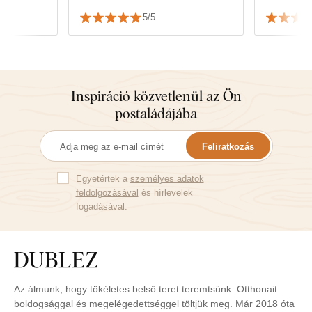
Mindenkin
5/5
Juraj
Inspiráció közvetlenül az Ön
postaládájába
Feliratkozás
Egyetértek a
személyes adatok
feldolgozásával
és hírlevelek
fogadásával.
Az álmunk, hogy tökéletes belső teret teremtsünk. Otthonait
boldogsággal és megelégedettséggel töltjük meg. Már 2018 óta