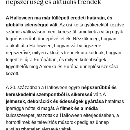
népszerűség és aktuális trendek
A Halloween ma már túllépett eredeti határain, és
globális jelenséggé vált.
Az ősi kelta gyökerektől kezdve
számos változáson ment keresztül, amelyek a világ egyik
legnépszerűbb ünnepévé tették. Nézzük meg, hogyan
alakult át a Halloween, hogyan vált világszerte
népszerűvé, milyen aktuális trendek uralkodnak, hogyan
terjedt el újra Európában, és milyen különbségek
figyelhetők meg Amerika és Európa ünneplési szokásai
között.
A 20. században a Halloween egyre
népszerűbbé és
kereskedelmi szempontból is sikeressé
vált. A
jelmezek, dekorációk és édességek gyártása
hatalmas
iparággá nőtte ki magát. A
filmek és a média
kulcsszerepet játszottak a Halloween elterjedésében, a
horrorfilmek és televíziós műsorok pedig az ünnep
elválaszthatatlan részévé váltak.