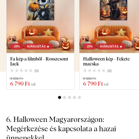
-25%
KIÁRUSÍTÁS 🔥
-25%
KIÁRUSÍTÁS 🔥
Fa kép a filmből - Rosszcsont
Halloween kép - Fekete
Jack
macska
(
0
)
(
0
)
9 090 Ft
9 090 Ft
6 790 Ft
6 790 Ft
-tól
-tól
6. Halloween Magyarországon:
Megérkezése és kapcsolata a hazai
ünnepekkel