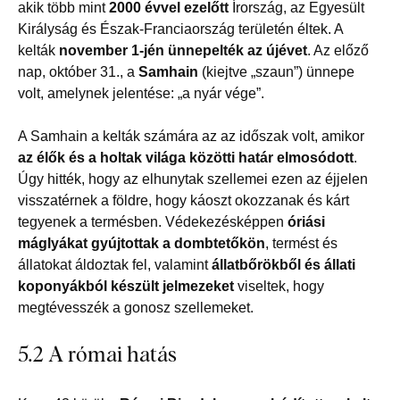
akik több mint
2000 évvel ezelőtt
Írország, az Egyesült
Királyság és Észak-Franciaország területén éltek. A
kelták
november 1-jén ünnepelték az újévet
. Az előző
nap, október 31., a
Samhain
(kiejtve „szaun”) ünnepe
volt, amelynek jelentése: „a nyár vége”.
A Samhain a kelták számára az az időszak volt, amikor
az élők és a holtak világa közötti határ elmosódott
.
Úgy hitték, hogy az elhunytak szellemei ezen az éjjelen
visszatérnek a földre, hogy káoszt okozzanak és kárt
tegyenek a termésben. Védekezésképpen
óriási
máglyákat gyújtottak a dombtetőkön
, termést és
állatokat áldoztak fel, valamint
állatbőrökből és állati
koponyákból készült jelmezeket
viseltek, hogy
megtévesszék a gonosz szellemeket.
5.2 A római hatás