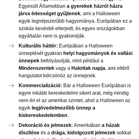
Egyesült Államokban
a gyerekek házról házra
járva édességet gyűjtenek
, ami a Halloween
egyik legnépszerűbb hagyománya. Európában ez a
szokás kevésbé elterjedt, és egyes országokban
egyáltalán nem is gyakorolják.
Kulturális háttér:
Európában a Halloween
ünneplését gyakran
helyi hagyományok és vallási
ünnepek
befolyásolják, mint például a
Mindenszentek
vagy a
Halottak napja
, ami eltérő
hangulatot kölcsönöz az ünnepnek.
Kommercializáció:
Bár a Halloween Európában is
egyre inkább kereskedelmi sikert arat, még mindig
nem éri el az amerikai szintet, ahol a Halloween az
egyik
legjövedelmezőbb ünnep a
kiskereskedelemben
.
Dekoráció és jelmezek:
Amerikában
a házak
díszítése
és a
drága, kidolgozott jelmezek
sokkal