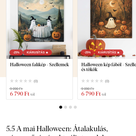
-25%
KIÁRUSÍTÁS 🔥
-25%
KIÁRUSÍTÁS 🔥
Halloween falikép - Szellemek
Halloween kép fából - Szel
és tökök
(
0
)
(
0
)
9 090 Ft
9 090 Ft
6 790 Ft
6 790 Ft
-tól
-tól
5.5 A mai Halloween: Átalakulás,