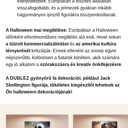
elterjedtebbek. Európában a díszítés általában
visszafogottabb, és a jelmezek gyakran inkább
hagyományos ijesztő figurákra összpontosítanak.
A Halloween mai megítélése:
Európában a Halloween
időnként ellentmondásos megítélés alá esik, mivel sokan
a túlzott kommercializálódást
és
az amerikai kultúra
térnyerését
kritizálják. Ennek ellenére az ünnep egyre
népszerűbb, különösen a fiatalok körében, akik számára
egy jó alkalom a
szórakozásra és kreatív önkifejezésre
.
A DUBLEZ gyönyörű fa dekorációi, például Jack
Skellington figurája, tökéletes kiegészítői lehetnek az
Ön halloweeni dekorációjának!