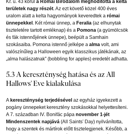
Kr. u. 43 körül
a Római Birodalom meghódította a kelta
területek nagy részét
. Az ezt követő közel 400 éves
uralom alatt a kelta hagyományok keveredtek a
római
ünnepekkel
. Két római ünnep, a
Feralia
(az elhunytak
tiszteletére tartott emléknap) és a
Pomona
(a gyümölcsök
és fák istennőjének ünnepe), beépült a Samhain
szokásaiba. Pomona istennő jelképe a
alma
volt, ami
valószínűleg a Halloween egyik klasszikus játékának, az
„alma halászatnak” (bobbling for apples) eredetét adhatta.
5.3 A kereszténység hatása és az All
Hallows' Eve kialakulása
A
kereszténység terjedésével
az egyház igyekezett a
pogány ünnepeket keresztény szokásokkal helyettesíteni.
A 7. században IV. Bonifác pápa
november 1-jét
Mindenszentek napjává
(All Saints' Day) nyilvánította,
hogy a szentek és mártírok előtt tisztelegjenek. Később, a