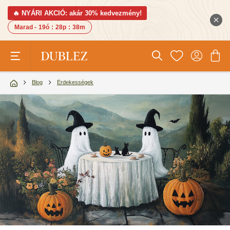
🔥 NYÁRI AKCIÓ: akár 30% kedvezmény!
Marad -
19ó
:
28p
:
36m
Blog
Érdekességek