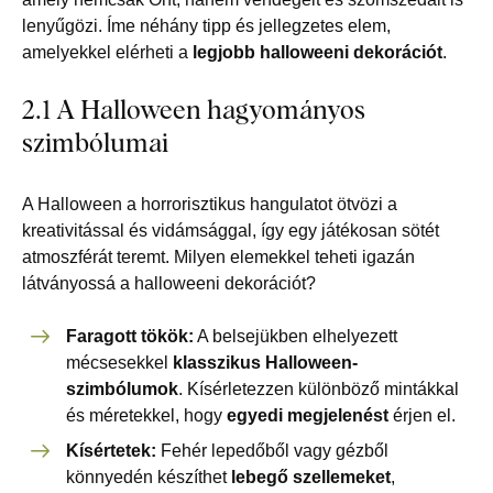
lenyűgözi. Íme néhány tipp és jellegzetes elem,
amelyekkel elérheti a
legjobb halloweeni dekorációt
.
2.1 A Halloween hagyományos
szimbólumai
A Halloween a horrorisztikus hangulatot ötvözi a
kreativitással és vidámsággal, így egy játékosan sötét
atmoszférát teremt. Milyen elemekkel teheti igazán
látványossá a halloweeni dekorációt?
Faragott tökök:
A belsejükben elhelyezett
mécsesekkel
klasszikus Halloween-
szimbólumok
. Kísérletezzen különböző mintákkal
és méretekkel, hogy
egyedi megjelenést
érjen el.
Kísértetek:
Fehér lepedőből vagy gézből
könnyedén készíthet
lebegő szellemeket
,