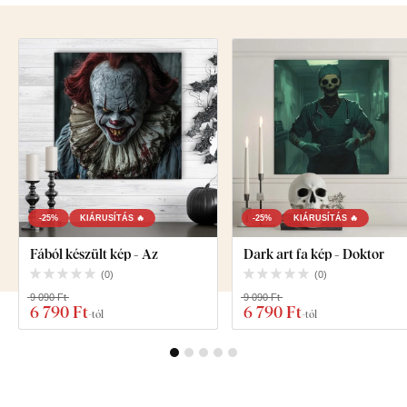
-25%
KIÁRUSÍTÁS 🔥
-25%
KIÁRUSÍTÁS 🔥
Fából készült kép - Az
Dark art fa kép - Doktor
(
0
)
(
0
)
9 090 Ft
9 090 Ft
6 790 Ft
6 790 Ft
-tól
-tól