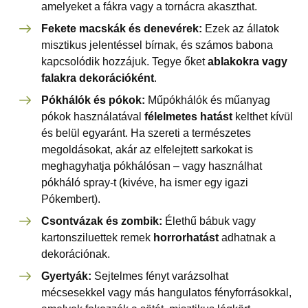
amelyeket a fákra vagy a tornácra akaszthat.
Fekete macskák és denevérek:
Ezek az állatok
misztikus jelentéssel bírnak, és számos babona
kapcsolódik hozzájuk. Tegye őket
ablakokra vagy
falakra dekorációként
.
Pókhálók és pókok:
Műpókhálók és műanyag
pókok használatával
félelmetes hatást
kelthet kívül
és belül egyaránt. Ha szereti a természetes
megoldásokat, akár az elfelejtett sarkokat is
meghagyhatja pókhálósan – vagy használhat
pókháló spray-t (kivéve, ha ismer egy igazi
Pókembert).
Csontvázak és zombik:
Élethű bábuk vagy
kartonsziluettek remek
horrorhatást
adhatnak a
dekorációnak.
Gyertyák:
Sejtelmes fényt varázsolhat
mécsesekkel vagy más hangulatos fényforrásokkal,