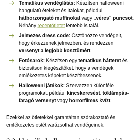
Tematikus vendéglátás:
Készítsen halloweeni
hangulatú ételeket és italokat, például
hátborzongató muffinokat
vagy
„véres” puncsot
.
Néhány
receptötletet
lentebb is talál.
Jelmezes dress code:
Ösztönözze vendégeit,
hogy érkezzenek jelmezben, és rendezzen
versenyt a legjobb kosztümért
.
Fotósarok:
Készítsen egy
tematikus hátteret
és
biztosítson kiegészítőket, hogy a vendégek
emlékezetes képeket készíthessenek.
Halloweeni játékok:
Szervezzen különféle
programokat, például
kincskeresést
,
töklámpás-
faragó versenyt
vagy
horrorfilmes kvízt
.
Ezekkel az ötletekkel garantáltan szórakoztató és
emlékezetes estét varázsolhat vendégeinek.