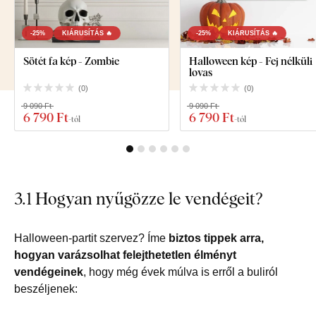
-25%
KIÁRUSÍTÁS 🔥
-25%
KIÁRUSÍTÁS 🔥
Sötét fa kép - Zombie
Halloween kép - Fej nélküli
lovas
(
0
)
(
0
)
9 090 Ft
9 090 Ft
6 790 Ft
6 790 Ft
-tól
-tól
3.1 Hogyan nyűgözze le vendégeit?
Halloween-partit szervez? Íme
biztos tippek arra,
hogyan varázsolhat felejthetetlen élményt
vendégeinek
, hogy még évek múlva is erről a buliról
beszéljenek: