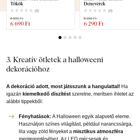
Tökök
Denevérek
(
0
)
(
0
)
8 890 Ft
8 390 Ft
6 690 Ft
6 290 Ft
3. Kreatív ötletek a halloweeni
dekorációhoz
A dekoráció adott, most játsszunk a hangulattal!
Ha
igazán
kiemelkedő díszítést
szeretne, merítsen ihletet az
alábbi tippekből:
Fényhatások:
A Halloween egyik alapvető eleme.
Használjon színes világítást, például narancssárga,
lila vagy zöld fényeket a
misztikus atmoszféra
megteremtéséhez. Az LED mécsesek és