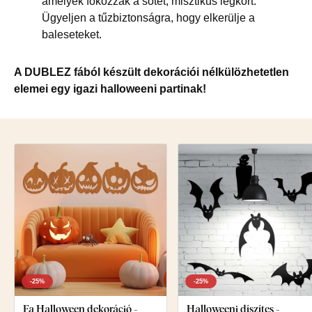
amelyek fokozzák a sötét, misztikus légkört.
Ügyeljen a tűzbiztonságra, hogy elkerülje a
baleseteket.
A DUBLEZ fából készült dekorációi nélkülözhetetlen
elemei egy igazi halloweeni partinak!
-25%
-25%
Fa Halloween dekoráció -
Halloweeni díszítes -