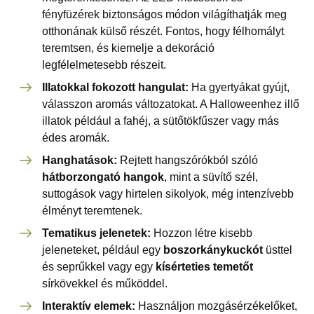
fényfüzérek biztonságos módon világíthatják meg
otthonának külső részét. Fontos, hogy félhomályt
teremtsen, és kiemelje a dekoráció
legfélelmetesebb részeit.
Illatokkal fokozott hangulat:
Ha gyertyákat gyújt,
válasszon aromás változatokat. A Halloweenhez illő
illatok például a fahéj, a sütőtökfűszer vagy más
édes aromák.
Hanghatások:
Rejtett hangszórókból szóló
hátborzongató hangok
, mint a süvítő szél,
suttogások vagy hirtelen sikolyok, még intenzívebb
élményt teremtenek.
Tematikus jelenetek:
Hozzon létre kisebb
jeleneteket, például egy
boszorkánykuckót
üsttel
és seprűkkel vagy egy
kísérteties temetőt
sírkövekkel és működdel.
Interaktív elemek:
Használjon mozgásérzékelőket,