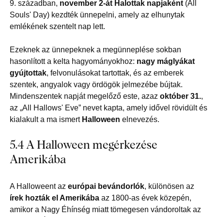
9. században,
november 2-át Halottak napjaként
(All
Souls' Day) kezdték ünnepelni, amely az elhunytak
emlékének szentelt nap lett.
Ezeknek az ünnepeknek a megünneplése sokban
hasonlított a kelta hagyományokhoz:
nagy máglyákat
gyújtottak
, felvonulásokat tartottak, és az emberek
szentek, angyalok vagy ördögök jelmezébe bújtak.
Mindenszentek napját megelőző este, azaz
október 31.
,
az „All Hallows' Eve” nevet kapta, amely idővel rövidült és
kialakult a ma ismert
Halloween
elnevezés.
5.4 A Halloween megérkezése
Amerikába
A Halloweent az
európai bevándorlók
, különösen az
írek hozták el Amerikába
az 1800-as évek közepén,
amikor a Nagy Éhínség miatt tömegesen vándoroltak az