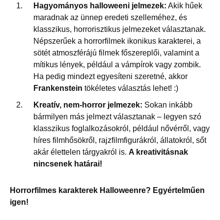
Hagyományos halloweeni jelmezek:
Akik hűek
maradnak az ünnep eredeti szelleméhez, és
klasszikus, horrorisztikus jelmezeket választanak.
Népszerűek a horrorfilmek ikonikus karakterei, a
sötét atmoszférájú filmek főszereplői, valamint a
mítikus lények, például a vámpírok vagy zombik.
Ha pedig mindezt egyesíteni szeretné, akkor
Frankenstein
tökéletes választás lehet! :)
Kreatív, nem-horror jelmezek:
Sokan inkább
bármilyen más jelmezt választanak – legyen szó
klasszikus foglalkozásokról, például nővérről, vagy
híres filmhősökről, rajzfilmfigurákról, állatokról, sőt
akár élettelen tárgyakról is.
A kreativitásnak
nincsenek határai!
Horrorfilmes karakterek Halloweenre? Egyértelműen
igen!