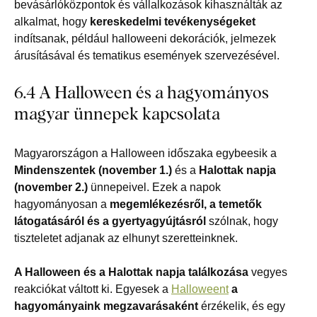
bevásárlóközpontok és vállalkozások kihasználták az
alkalmat, hogy
kereskedelmi tevékenységeket
indítsanak, például halloweeni dekorációk, jelmezek
árusításával és tematikus események szervezésével.
6.4 A Halloween és a hagyományos
magyar ünnepek kapcsolata
Magyarországon a Halloween időszaka egybeesik a
Mindenszentek (november 1.)
és a
Halottak napja
(november 2.)
ünnepeivel. Ezek a napok
hagyományosan a
megemlékezésről, a temetők
látogatásáról és a gyertyagyújtásról
szólnak, hogy
tiszteletet adjanak az elhunyt szeretteinknek.
A Halloween és a Halottak napja találkozása
vegyes
reakciókat váltott ki. Egyesek a
Halloweent
a
hagyományaink megzavarásaként
érzékelik, és egy