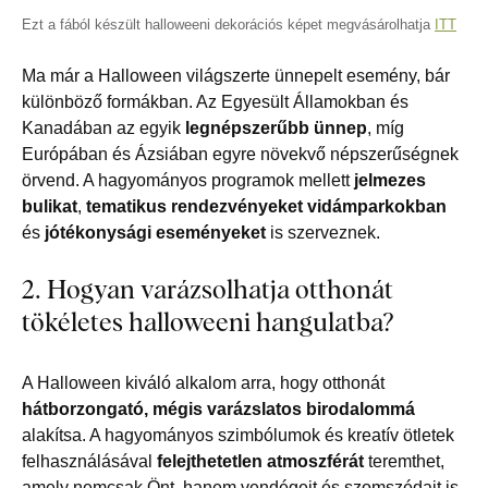
Ezt a fából készült halloweeni dekorációs képet megvásárolhatja
ITT
Ma már a Halloween világszerte ünnepelt esemény, bár
különböző formákban. Az Egyesült Államokban és
Kanadában az egyik
legnépszerűbb ünnep
, míg
Európában és Ázsiában egyre növekvő népszerűségnek
örvend. A hagyományos programok mellett
jelmezes
bulikat
,
tematikus rendezvényeket vidámparkokban
és
jótékonysági eseményeket
is szerveznek.
2. Hogyan varázsolhatja otthonát
tökéletes halloweeni hangulatba?
A Halloween kiváló alkalom arra, hogy otthonát
hátborzongató, mégis varázslatos birodalommá
alakítsa. A hagyományos szimbólumok és kreatív ötletek
felhasználásával
felejthetetlen atmoszférát
teremthet,
amely nemcsak Önt, hanem vendégeit és szomszédait is