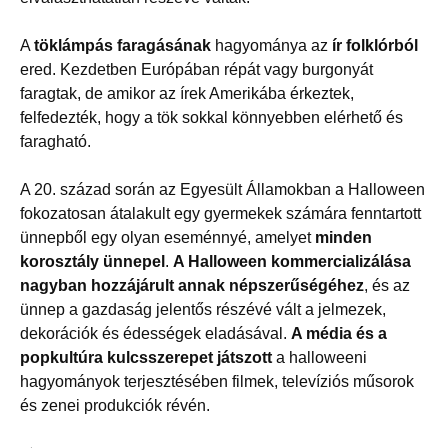
A
töklámpás faragásának
hagyománya az
ír folklórból
ered. Kezdetben Európában répát vagy burgonyát
faragtak, de amikor az írek Amerikába érkeztek,
felfedezték, hogy a tök sokkal könnyebben elérhető és
faragható.
A 20. század során az Egyesült Államokban a Halloween
fokozatosan átalakult egy gyermekek számára fenntartott
ünnepből egy olyan eseménnyé, amelyet
minden
korosztály ünnepel
.
A Halloween kommercializálása
nagyban hozzájárult annak népszerűségéhez
, és az
ünnep a gazdaság jelentős részévé vált a jelmezek,
dekorációk és édességek eladásával.
A média és a
popkultúra kulcsszerepet játszott
a halloweeni
hagyományok terjesztésében filmek, televíziós műsorok
és zenei produkciók révén.