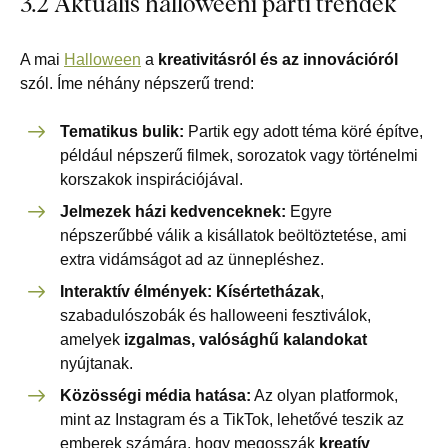
3.2 Aktuális halloweeni parti trendek
A mai
Halloween
a
kreativitásról és az innovációról
szól. Íme néhány népszerű trend:
Tematikus bulik:
Partik egy adott téma köré építve,
például népszerű filmek, sorozatok vagy történelmi
korszakok inspirációjával.
Jelmezek házi kedvenceknek:
Egyre
népszerűbbé válik a kisállatok beöltöztetése, ami
extra vidámságot ad az ünnepléshez.
Interaktív élmények:
Kísértetházak
,
szabadulószobák és halloweeni fesztiválok,
amelyek
izgalmas, valósághű kalandokat
nyújtanak.
Közösségi média hatása:
Az olyan platformok,
mint az Instagram és a TikTok, lehetővé teszik az
emberek számára, hogy megosszák
kreatív