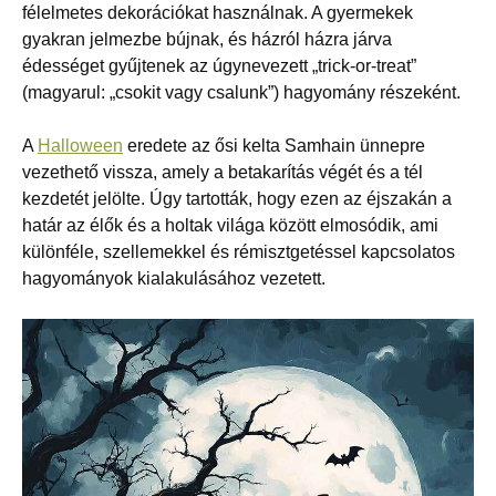
félelmetes dekorációkat használnak. A gyermekek
gyakran jelmezbe bújnak, és házról házra járva
édességet gyűjtenek az úgynevezett „trick-or-treat”
(magyarul: „csokit vagy csalunk”) hagyomány részeként.
A
Halloween
eredete az ősi kelta Samhain ünnepre
vezethető vissza, amely a betakarítás végét és a tél
kezdetét jelölte. Úgy tartották, hogy ezen az éjszakán a
határ az élők és a holtak világa között elmosódik, ami
különféle, szellemekkel és rémisztgetéssel kapcsolatos
hagyományok kialakulásához vezetett.