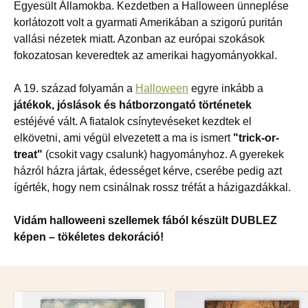
Egyesült Államokba. Kezdetben a Halloween ünneplése
korlátozott volt a gyarmati Amerikában a szigorú puritán
vallási nézetek miatt. Azonban az európai szokások
fokozatosan keveredtek az amerikai hagyományokkal.
A 19. század folyamán a
Halloween
egyre inkább a
játékok, jóslások és hátborzongató történetek
estéjévé vált. A fiatalok csínytevéseket kezdtek el
elkövetni, ami végül elvezetett a ma is ismert
"trick-or-
treat"
(csokit vagy csalunk) hagyományhoz. A gyerekek
házról házra jártak, édességet kérve, cserébe pedig azt
ígérték, hogy nem csinálnak rossz tréfát a házigazdákkal.
Vidám halloweeni szellemek fából készült DUBLEZ
képen – tökéletes dekoráció!