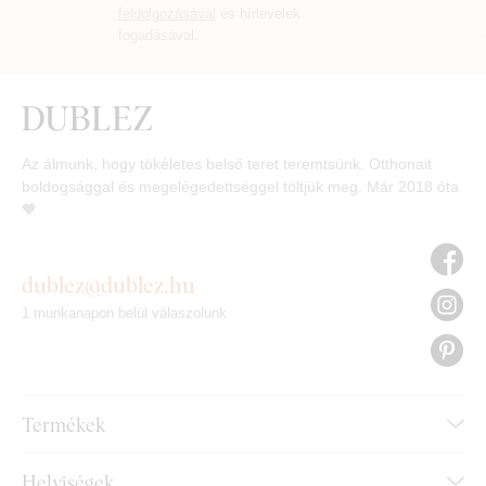
feldolgozásával
és hírlevelek
fogadásával.
Az álmunk, hogy tökéletes belső teret teremtsünk. Otthonait
boldogsággal és megelégedettséggel töltjük meg. Már 2018 óta
🧡
dublez@dublez.hu
1 munkanapon belül válaszolunk
Termékek
Helyiségek