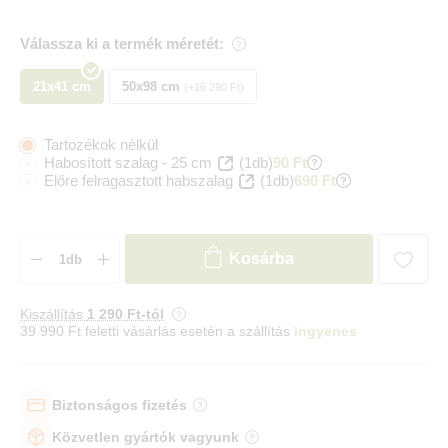
Válassza ki a termék méretét:
21x41 cm
50x98 cm
+16 290 Ft
Tartozékok nélkül
Habosított szalag - 25 cm
(1db)
90 Ft
Előre felragasztott habszalag
(1db)
690 Ft
Kosárba
Kiszállítás
1 290 Ft-tól
39 990 Ft feletti vásárlás esetén a szállítás
ingyenes
Biztonságos fizetés
Közvetlen gyártók vagyunk