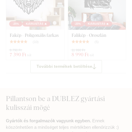
-25%
KIÁRUSÍTÁS 🔥
-25%
KIÁRUSÍTÁS 🔥
Fakép - Poligonális farkas
Falikép - Oroszlán
(
10
)
(
5
)
9 790 Ft
11 990 Ft
7 390 Ft
8 990 Ft
-tól
-tól
További termékek betöltése
Pillantson be a DUBLEZ gyártási
kulisszái mögé
Gyártók és forgalmazók vagyunk egyben.
Ennek
köszönhetően a minőséget teljes mértékben ellenőrizzük :)