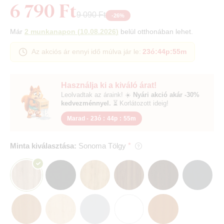
6 790 Ft
9 090 Ft
-
26
%
Már
2 munkanapon
(
10.08.2026
)
belül otthonában lehet.
Az akciós ár ennyi idő múlva jár le:
23ó
:
44p
:
54m
Használja ki a kiváló árat!
Leolvadtak az áraink! ☀️
Nyári akció akár -30%
kedvezménnyel.
⏳ Korlátozott ideig!
Marad -
23ó
:
44p
:
54m
Minta kiválasztása:
Sonoma Tölgy