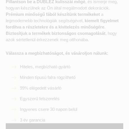
Pillantson be a DUBLEZ kulisszái mögé
, és ismerje meg,
hogyan készülnek az Ön által megálmodott dekorációk.
Prémium minőségű fából készítünk termékeket
a
legmodernebb technológiák segítségével,
kiemelt figyelmet
fordítva a részletekre és a kivitelezés minőségére
.
Biztosítjuk a termékek biztonságos csomagolását
, hogy
azok sértetlenül érkezzenek meg otthonába.
Válassza a megbízhatóságot, és vásároljon nálunk:
Hiteles, megbízható gyártó
Minden típusú falra rögzíthető
99% elégedett vásárló
Egyszerű felszerelés
Ingyenes csere 30 napon belül
3 év garancia