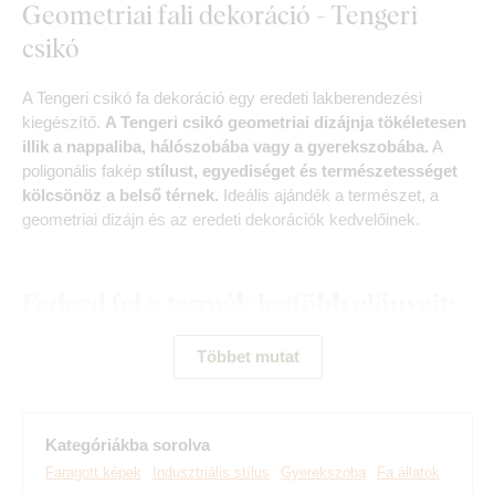
Geometriai fali dekoráció - Tengeri
csikó
A Tengeri csikó fa dekoráció egy eredeti lakberendezési
kiegészítő.
A Tengeri csikó geometriai dizájnja tökéletesen
illik a nappaliba, hálószobába vagy a gyerekszobába.
A
poligonális fakép
stílust, egyediséget és természetességet
kölcsönöz a belső térnek.
Ideális ajándék a természet, a
geometriai dizájn és az eredeti dekorációk kedvelőinek.
Fedezd fel a termék legfőbb előnyeit:
Eredeti geometriai dizájn
Többet mutat
Tökéletesen illik a modern nappaliba
Egyszerű fali rögzítés
Kategóriákba sorolva
Faragott képek
Indusztriális stílus
Gyerekszoba
Fa állatok
3 mm vastag faanyag