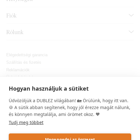
Fiók
Rólunk
Elégedettségi garancia
Szállítás és fizetés
Reklamációk
Üzleti feltételek
Hogyan vásároljon
Hogyan használjuk a sütiket
Személyes adatok védelme
Cookie-k beállítása
Üdvözöljük a DUBLEZ világában! 🏡 Örülünk, hogy itt van.
🍪 A sütik abban segítenek, hogy jól érezze magát nálunk,
és könnyen megtalálja, ami örömet okoz. 🧡
Tudj meg többet
Megengedni az összeset
Copyright © DUBLEZ 2026 | Minden jog fenntartva