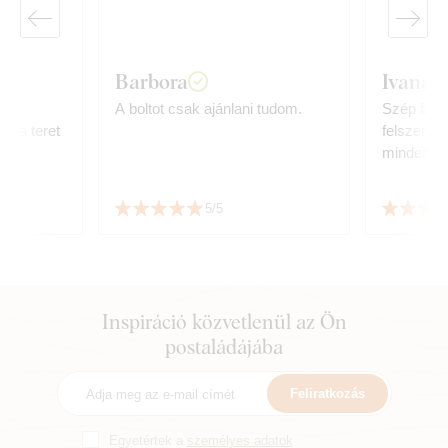
Barbora
Ivana
g
A boltot csak ajánlani tudom.
Szép fali
te a teret
felszerelé
minden m
csomagolá
5/5
Inspiráció közvetlenül az Ön
postaládájába
Feliratkozás
Egyetértek a
személyes adatok