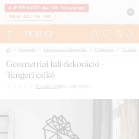
🔥 NYÁRI AKCIÓ: akár 30% kedvezmény!
Marad -
23ó
:
45p
:
55m
Kategóriák
Lakberendezési kiegészítők
Fa faliképek
Fa állatok
Geometriai fali dekoráció -
Tengeri csikó
(
0 értékelés
)
Modell:
BD-OZ-070