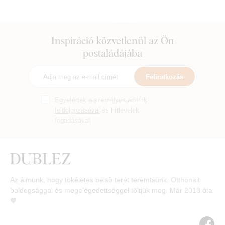
féltünk megvenni egy nagyobb,
drágább darabot. Minden
gondossággal és szeretettel
készült. Bár csak nyomtatás, és
Inspiráció közvetlenül az Ön
nem 3D modellezés, ahogy néha
postaládájába
tűnik, csodásan néz ki. A színek
gyönyörűek, és minden
Feliratkozás
gondosan be van csomagolva.
Ez nem az első, és nem is az
Egyetértek a
utolsó vásárlásunk. Köszönjük :)
személyes adatok
feldolgozásával
és hírlevelek
fogadásával.
Az álmunk, hogy tökéletes belső teret teremtsünk. Otthonait
boldogsággal és megelégedettséggel töltjük meg. Már 2018 óta
🧡