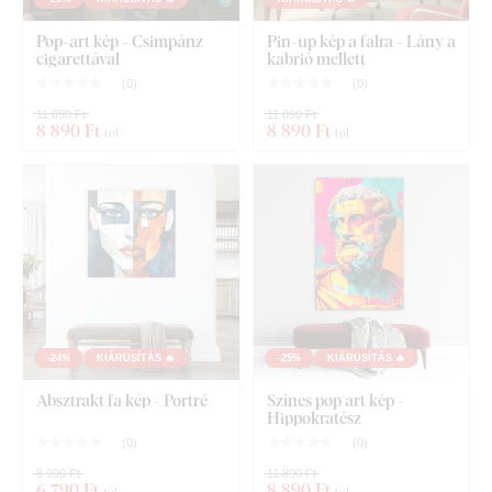
Áttekinthető szerelési útmutató
Pop-art kép - Csimpánz
Pin-up kép a falra - Lány a
cigarettával
kabrió mellett
(
0
)
(
0
)
11 890 Ft
11 890 Ft
8 890 Ft
8 890 Ft
-tól
-tól
-24%
KIÁRUSÍTÁS 🔥
-25%
KIÁRUSÍTÁS 🔥
Absztrakt fa kép - Portré
Színes pop art kép -
Hippokratész
(
0
)
(
0
)
8 990 Ft
11 890 Ft
6 790 Ft
8 890 Ft
-tól
-tól