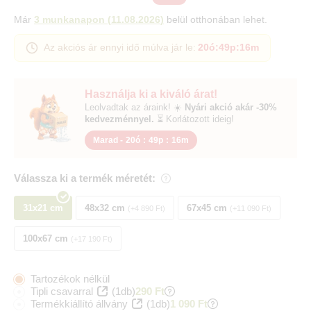
Már
3 munkanapon
(
11.08.2026
)
belül otthonában lehet.
Az akciós ár ennyi idő múlva jár le:
20ó
:
49p
:
15m
Használja ki a kiváló árat!
Leolvadtak az áraink! ☀️
Nyári akció akár -30%
kedvezménnyel.
⏳ Korlátozott ideig!
Marad -
20ó
:
49p
:
15m
Válassza ki a termék méretét:
31x21 cm
48x32 cm
67x45 cm
+4 890 Ft
+11 090 Ft
100x67 cm
+17 190 Ft
Tartozékok nélkül
Tipli csavarral
(1db)
290 Ft
Termékkiállító állvány
(1db)
1 090 Ft