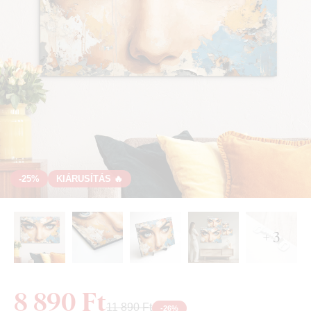
-25%
KIÁRUSÍTÁS 🔥
+ 3
8 890 Ft
11 890 Ft
-
26
%