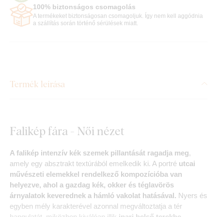
100% biztonságos csomagolás
A termékeket biztonságosan csomagoljuk. Így nem kell aggódnia
a szállítás során történő sérülések miatt.
Termék leírása
Falikép fára - Női nézet
A falikép intenzív kék szemek pillantását ragadja meg
,
amely egy absztrakt textúrából emelkedik ki. A portré
utcai
művészeti elemekkel rendelkező kompozícióba van
helyezve, ahol a gazdag kék, okker és téglavörös
árnyalatok keverednek a hámló vakolat hatásával.
Nyers és
egyben mély karakterével azonnal megváltoztatja a tér
hangulatát, miközben kiválóan illik
ipari belső terekbe,