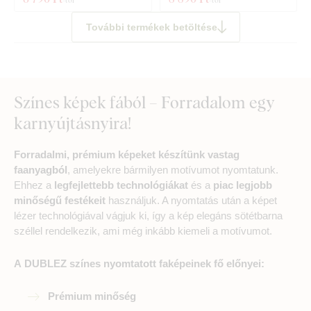
További termékek betöltése
Színes képek fából – Forradalom egy
karnyújtásnyira!
Forradalmi, prémium képeket készítünk vastag
faanyagból
, amelyekre bármilyen motívumot nyomtatunk.
Ehhez a
legfejlettebb technológiákat
és a
piac legjobb
minőségű festékeit
használjuk. A nyomtatás után a képet
lézer technológiával vágjuk ki, így a kép elegáns sötétbarna
széllel rendelkezik, ami még inkább kiemeli a motívumot.
A DUBLEZ színes nyomtatott faképeinek fő előnyei:
Prémium minőség