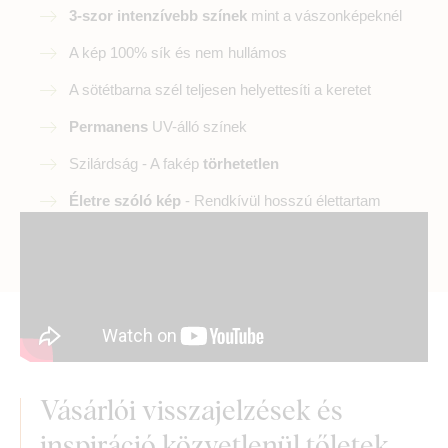
3-szor intenzívebb színek
mint a vászonképeknél
A kép 100% sík és nem hullámos
A sötétbarna szél teljesen helyettesíti a keretet
Permanens
UV-álló színek
Szilárdság - A fakép
törhetetlen
Életre szóló kép
- Rendkívül hosszú élettartam
Vásárlói visszajelzések és
inspiráció közvetlenül tőletek