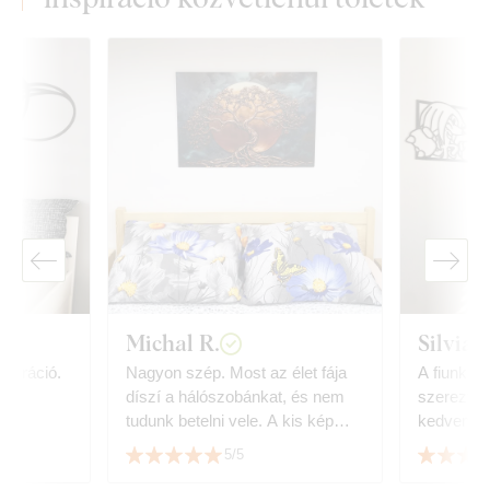
Michal R.
Silvia
koráció.
Nagyon szép. Most az élet fája
A fiunk k
díszí a hálószobánkat, és nem
szereztek
tudunk betelni vele. A kis kép
kedvenc 
vásárlásával szerzett
5/5
tapasztalataink alapján nem