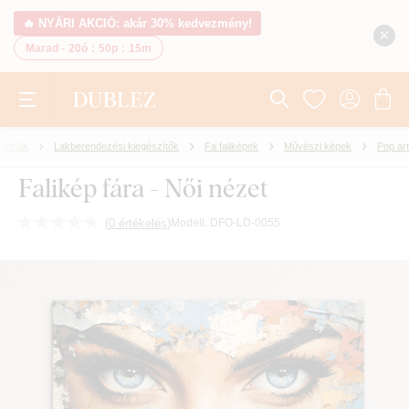
🔥 NYÁRI AKCIÓ: akár 30% kedvezmény!
Marad -
20ó
:
50p
:
14m
góriák
Lakberendezési kiegészítők
Fa faliképek
Művészi képek
Pop art
Falikép fára - Női nézet
(
0 értékelés
)
Modell:
DFO-LD-0055