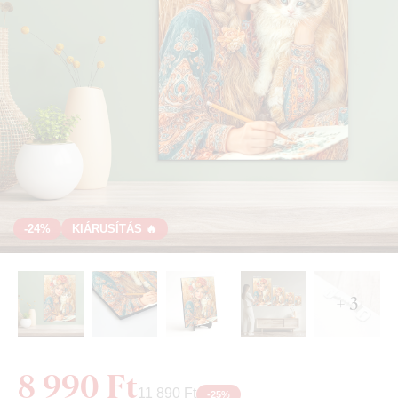
-24%
KIÁRUSÍTÁS 🔥
+ 3
8 990 Ft
11 890 Ft
-
25
%