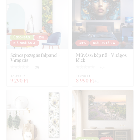
ÚJDONSÁG
-25%
KIÁRUSÍTÁS 🔥
-24%
KIÁRUSÍTÁS 🔥
Színes pozsgás falpanel -
Művészi kép nő - Virágos
Virágzás
lélek
(
0
)
(
0
)
12 390 Ft
11 890 Ft
9 290 Ft
8 990 Ft
-tól
Mit talál a csomagban?
Népi kép fára - Szláv nő
Előre felszerelt akasztó / akasztók a kép hátoldalán
ÚJDONSÁG
-24%