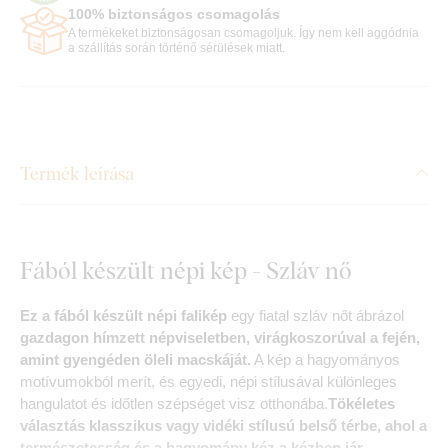
100% biztonságos csomagolás
A termékeket biztonságosan csomagoljuk. Így nem kell aggódnia
a szállítás során történő sérülések miatt.
Termék leírása
Fából készült népi kép - Szláv nő
Ez a fából készült népi falikép
egy fiatal szláv nőt ábrázol
gazdagon hímzett népviseletben, virágkoszorúval a fején,
amint gyengéden öleli macskáját.
A kép a hagyományos
motívumokból merít, és egyedi, népi stílusával különleges
hangulatot és időtlen szépséget visz otthonába.
Tökéletes
választás klasszikus vagy vidéki stílusú belső térbe, ahol a
természetesség és a hagyomány kéz a kézben jár.