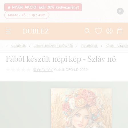
🔥 NYÁRI AKCIÓ: akár 30% kedvezmény!
Marad -
7ó
:
13p
:
44m
Kategóriák
Lakberendezési kiegészítők
Fa faliképek
Képek - Virágok
Fából készült népi kép - Szláv nő
(
0 értékelés
)
Modell:
DFO-LD-0030