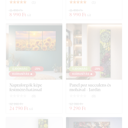
(
1
)
(
1
)
11 890 Ft
11 890 Ft
8 990 Ft
8 990 Ft
-tól
-tól
Fali rögzítés:
A kép hátulján található akasztók
segítségével könnyedén
rögzítheti a falra. Javasoljuk, hogy
tipliket vagy erősebb
szögeket használjon
, mivel képeink nehezebbek, mint a
hagyományos vászonképek. Masszívabb kialakításuknak
köszönhetően stabilabban tartanak a falon. Az egyes méretek
súlyát a műszaki paraméterek között találja.
Ajánlott tipliket
ÚJDONSÁG
-25%
ÚJDONSÁG
-25%
vagy erősebb szögeket használni az akasztáshoz.
KIÁRUSÍTÁS 🔥
KIÁRUSÍTÁS 🔥
Napraforgók képe
Panel poz succulens és
21x31 cm és 32x48 cm méret esetén a kép egy
festményhatással
mohával - Jardin
akasztót tartalmaz.
(
0
)
(
0
)
45x67 cm és 67x100 cm méret esetén a kép 2
32 990 Ft
12 390 Ft
24 790 Ft
9 290 Ft
akasztót tartalmaz.
-tól