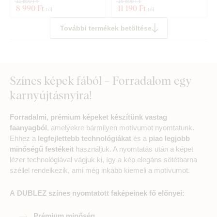
11 890 Ft
15 890 Ft
8 990 Ft
11 190 Ft
-tól
-tól
További termékek betöltése
Színes képek fából – Forradalom egy
karnyújtásnyira!
Forradalmi, prémium képeket készítünk vastag
faanyagból
, amelyekre bármilyen motívumot nyomtatunk.
Ehhez a
legfejlettebb technológiákat
és a
piac legjobb
minőségű festékeit
használjuk. A nyomtatás után a képet
lézer technológiával vágjuk ki, így a kép elegáns sötétbarna
széllel rendelkezik, ami még inkább kiemeli a motívumot.
A DUBLEZ színes nyomtatott faképeinek fő előnyei:
Prémium minőség