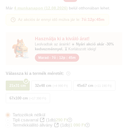
Már
4 munkanapon
(
12.08.2026
)
belül otthonában lehet.
Az akciós ár ennyi idő múlva jár le:
7ó
:
12p
:
44m
Használja ki a kiváló árat!
Leolvadtak az áraink! ☀️
Nyári akció akár -30%
kedvezménnyel.
⏳ Korlátozott ideig!
Marad -
7ó
:
12p
:
44m
Válassza ki a termék méretét:
21x31 cm
32x48 cm
45x67 cm
+4 990 Ft
+11 190 Ft
67x100 cm
+17 390 Ft
Tartozékok nélkül
Tipli csavarral
(1db)
290 Ft
Termékkiállító állvány
(1db)
1 090 Ft