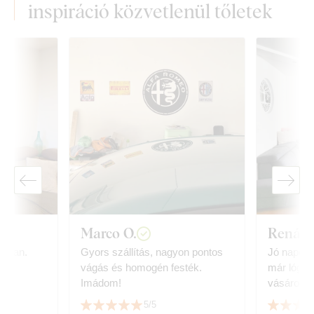
inspiráció közvetlenül tőletek
Marco O.
Renáta
n van.
Gyors szállítás, nagyon pontos
Jó napot,
vágás és homogén festék.
már lóg 😀. G
Imádom!
vásárolt él
Köszönö
5/5