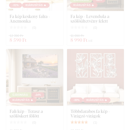
Áttekinthető szerelési útmutató
-31%
KIÁRUSÍTÁS 🔥
KIÁRUSÍTÁS 🔥
Fa kép keskeny falra -
Fa kép - Levendula a
Anemonka
szőlőültetvény felett
(
0
)
(
0
)
12 390 Ft
11 890 Ft
8 590 Ft
8 990 Ft
-tól
ÚJDONSÁG
-24%
KIÁRUSÍTÁS 🔥
-30%
KIÁRUSÍTÁS 🔥
Fali kép - Terasz a
Többdarabos fa kép -
szőlőskert fölött
Virágzó virágok
(
0
)
(
1
)