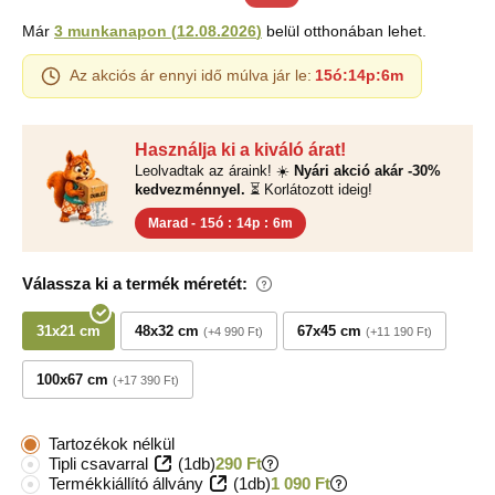
Már
3 munkanapon
(
12.08.2026
)
belül otthonában lehet.
Az akciós ár ennyi idő múlva jár le:
15ó
:
14p
:
5m
Használja ki a kiváló árat!
Leolvadtak az áraink! ☀️
Nyári akció akár -30%
kedvezménnyel.
⏳ Korlátozott ideig!
Marad -
15ó
:
14p
:
5m
Válassza ki a termék méretét:
31x21 cm
48x32 cm
67x45 cm
+4 990 Ft
+11 190 Ft
100x67 cm
+17 390 Ft
Tartozékok nélkül
Tipli csavarral
(1db)
290 Ft
Termékkiállító állvány
(1db)
1 090 Ft