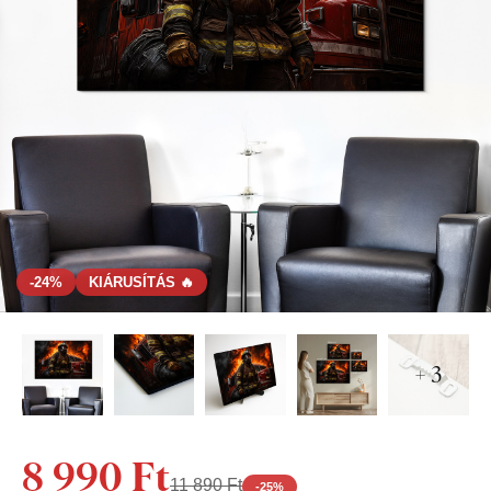
-24%
KIÁRUSÍTÁS 🔥
+ 3
8 990 Ft
11 890 Ft
-
25
%