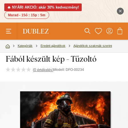
🔥 NYÁRI AKCIÓ: akár 30% kedvezmény!
Marad -
15ó
:
15p
:
5m
Kategóriák
Eredeti ajándékok
Ajándékok szakmák szerint
Fából készült kép - Tűzoltó
(
0 értékelés
)
Modell:
DFO-00234