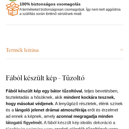
100% biztonságos csomagolás
A termékeket biztonságosan csomagoljuk. Így nem kell aggódnia
a szállítás során történő sérülések miatt.
Termék leírása
Fából készült kép - Tűzoltó
Fából készült kép egy bátor tűzoltóval
, teljes bevetésben,
tiszteletadás a hősöknek, akik
mindent kockára tesznek,
hogy másokat védjenek
. A lenyűgöző részletek, élénk színek
és a
lángoló jelenet drámai atmoszférája
erőt és érzelmet
ad ennek a képnek, amely
azonnal megragadja minden
látogató figyelmét.
A fából készült kép ideális dekoráció a
tűzoltóság számára vagy
eredeti ajándék tűzoltónak vagy