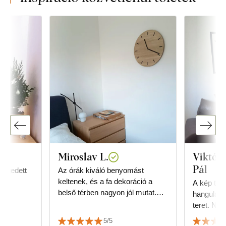
Miroslav L.
Viktór
Pál
elégedett
Az órák kiváló benyomást
keltenek, és a fa dekoráció a
A kép töké
belső térben nagyon jól mutat.
hangulatá
Sikerült összhangba hozni a
teret. Na
padló dekorációjával.
minőségge
5/5