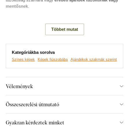
mentősnek
.
Többet mutat
Kategóriákba sorolva
Színes képek
Képek fiúszobába
Ajándékok szakmák szerint
Vélemények
Prémium minőségű DUBLEZ faliképeket készítünk, valódi
fa alapra nyomtatva.
A legmodernebb technológiákat és
piacvezető, extra tartós festékeket
használunk. A
Összeszerelési útmutató
motívumokat fa lapra nyomtatjuk, majd lézervágással
formázzuk, ennek köszönhetően a képek oldalán elegáns,
sötétbarna szegély jelenik meg, amely még jobban kiemeli a
Gyakran kérdeztek minket
dizájnt.