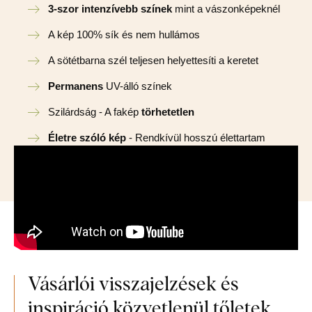
3-szor intenzívebb színek
mint a vászonképeknél
A kép 100% sík és nem hullámos
A sötétbarna szél teljesen helyettesíti a keretet
Permanens
UV-álló színek
Szilárdság - A fakép
törhetetlen
Életre szóló kép
- Rendkívül hosszú élettartam
Vásárlói visszajelzések és
inspiráció közvetlenül tőletek