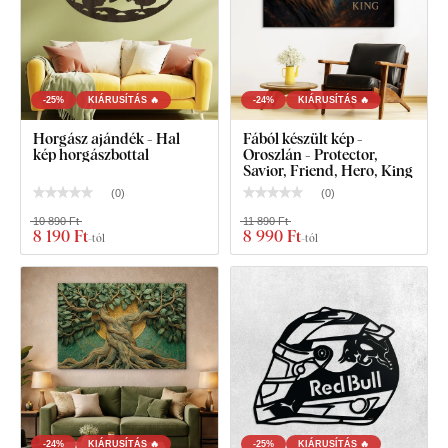
-25%
KIÁRUSÍTÁS 🔥
-24%
KIÁRUSÍTÁS 🔥
Horgász ajándék - Hal
Fából készült kép -
kép horgászbottal
Oroszlán - Protector,
Savior, Friend, Hero, King
(
0
)
(
0
)
10 890 Ft
11 890 Ft
8 190 Ft
8 990 Ft
-tól
-tól
Mit talál a csomagban?
Fából készült kép - Tűzoltó
Előre felszerelt akasztó / akasztók a kép hátoldalán
Áttekinthető szerelési útmutató
-24%
KIÁRUSÍTÁS 🔥
-25%
KIÁRUSÍTÁS 🔥