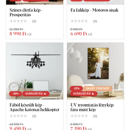
Színes életfa kép -
Fa falikép - Motoros sisak
Prosperitás
(
0
)
(
0
)
11 890 Ft
8 890 Ft
8 990 Ft
6 690 Ft
-tól
-tól
-25%
SAJÁT FÉNYKÉP
-30%
KIÁRUSÍTÁS 🔥
KIÁRUSÍTÁS 🔥
Fából készült kép -
UV nyomtatás fénykép
Apache katonai helikopter
fára mint kép
(
0
)
(
0
)
13 590 Ft
9 890 Ft
9 490 Ft
7 390 Ft
-tól
-tól