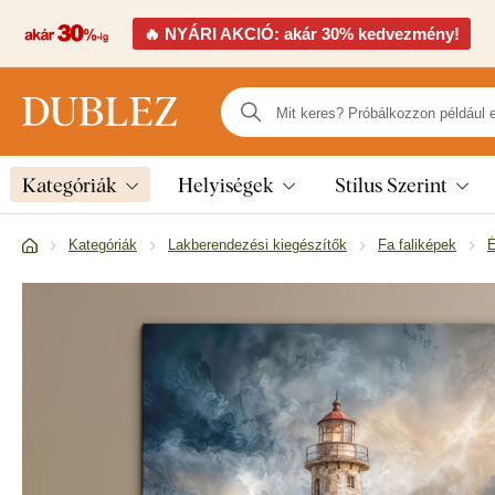
🔥 NYÁRI AKCIÓ: akár 30% kedvezmény!
Kategóriák
Helyiségek
Stílus Szerint
Kategóriák
Lakberendezési kiegészítők
Fa faliképek
É