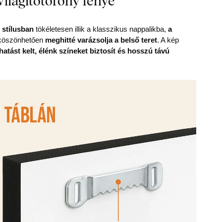
 világítótorony fénye
 stílusban
tökéletesen illik a klasszikus nappalikba,
a
k köszönhetően
meghitté varázsolja a belső teret
. A kép
atást kelt, élénk színeket biztosít és hosszú távú