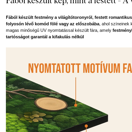
Fából készült kép, mint a festett - A
Fából készült festmény a világítótoronyról, festett romantikus
folyosón lévő komód fölé vagy az előszobába
, ahol színeine
magas minőségű UV nyomtatással készült fára, amely
festményh
tartósságot garantál a kifakulás nélkül