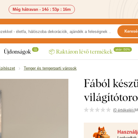
Még hátravan -
14ó
:
53p
:
15m
Keresé
Új
akár -50%
Újdonságok
📦 Raktáron lévő termékek
pítészet
Tenger és tengerparti városok
Fából készül
világítótor
(
0 értékelés
)
M
Használja
Leolvadtak 