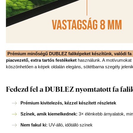
Prémium minőségű DUBLEZ faliképeket készítünk, valódi fa 
piacvezető, extra tartós festékeket
használunk. A motívumokat f
köszönhetően a képek oldalán elegáns, sötétbarna szegély jeleni
Fedezd fel a DUBLEZ nyomtatott fa fali
Prémium kivitelezés, kézzel készített részletek
Színek, amik kiemelkednek:
3× élénkebb árnyalatok, mi
Nem fakul ki:
UV-álló, időtálló színek