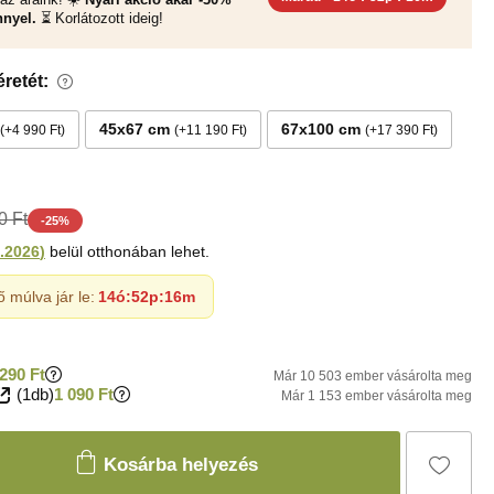
nyel.
⏳ Korlátozott ideig!
retét:
45x67 cm
67x100 cm
+4 990 Ft
+11 190 Ft
+17 390 Ft
0 Ft
-
25
%
.2026
)
belül otthonában lehet.
ő múlva jár le:
14ó
:
52p
:
14m
290 Ft
Már 10 503 ember vásárolta meg
(1db)
1 090 Ft
Már 1 153 ember vásárolta meg
Kosárba helyezés