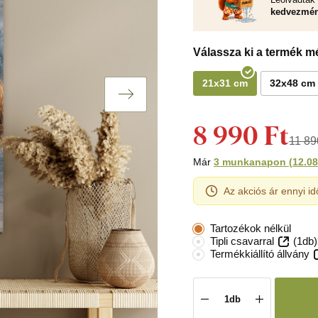
kedvezmén
Válassza ki a termék mé
21x31 cm
32x48 cm
8 990 Ft
11 89
Már
3 munkanapon
(
12.08
Az akciós ár ennyi id
Tartozékok nélkül
Tipli csavarral
(1db)
Termékkiállító állvány