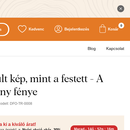
0
Kedvenc
Bejelentkezés
Kosár
s
Blog
Kapcsolat
t kép, mint a festett - A
ony fénye
odell:
DFO-TR-0008
 ki a kiváló árat!
Marad -
14ó
:
52p
:
14m
az áraink! ☀️
Nyári akció akár -30%