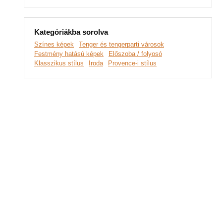
Kategóriákba sorolva
Színes képek
Tenger és tengerparti városok
Festmény hatású képek
Előszoba / folyosó
Klasszikus stílus
Iroda
Provence-i stílus