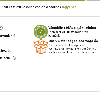
9 990 Ft feletti vásárlás esetén a szállítás
ingyenes
Vásárlóink 98%-a ajánl minket
Több mint
70 000 vásárló
bízik
agyunk
bennünk.
100% biztonságos csomagolás
A termékeket biztonságosan
csomagoljuk. Így nem kell aggódnia a
shez
szállítás során történő sérülések miatt.
n belül