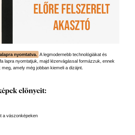
alapra nyomtatva.
A legmodernebb technológiákat és
a lapra nyomtatjuk, majd lézervágással formázzuk, ennek
k meg, amely még jobban kiemeli a dizájnt.
képek előnyeit:
nt a vászonképeken