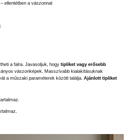
 ellentétben a vászonnal
t
heti a falra. Javasoljuk, hogy
tipliket vagy erősebb
ományos vászonképek. Masszívabb kialakításuknak
yát a műszaki paraméterek között találja.
Ajánlott tipliket
artalmaz.
rtalmaz.