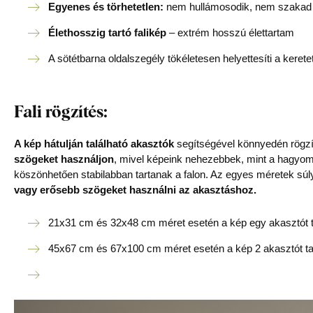
Egyenes és törhetetlen:
nem hullámosodik, nem szakad –
Élethosszig tartó falikép
– extrém hosszú élettartam
A sötétbarna oldalszegély tökéletesen helyettesíti a kerete
Fali rögzítés:
A kép hátulján található akasztók
segítségével könnyedén rögzít
szögeket használjon
, mivel képeink nehezebbek, mint a hagy
köszönhetően stabilabban tartanak a falon. Az egyes méretek súl
vagy erősebb szögeket használni az akasztáshoz.
21x31 cm és 32x48 cm méret esetén a kép egy akasztót t
45x67 cm és 67x100 cm méret esetén a kép 2 akasztót ta