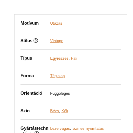
Motívum
Utazás
Stílus
Vintage
Típus
Egyrészes
,
Fali
Forma
Téglalap
Orientáció
Függőleges
Szín
Bézs
,
Kék
Gyártástechn
Lézervágás
,
Színes nyomtatás