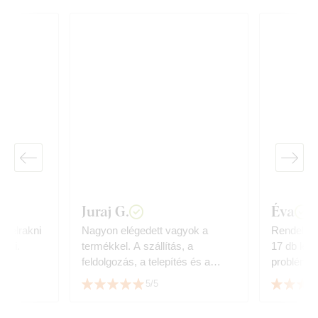
Juraj G.
Éva
 felrakni
Nagyon elégedett vagyok a
Rendeltem
z ki.
termékkel. A szállítás, a
17 db léc
.
feldolgozás, a telepítés és a
probléma,
megjelenés - minden ötös.
köszönöm 
5/5
Mindenkinek melegen ajánlom.
Juraj