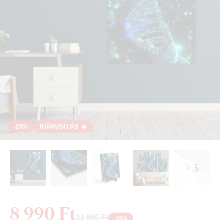
-24%
KIÁRUSÍTÁS 🔥
+ 3
8 990 Ft
11 890 Ft
-
25
%