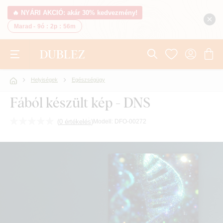
🔥 NYÁRI AKCIÓ: akár 30% kedvezmény!
Marad -
9ó
:
2p
:
56m
Helyiségek
Egészségügy
Fából készült kép - DNS
(
0 értékelés
)
Modell:
DFO-00272