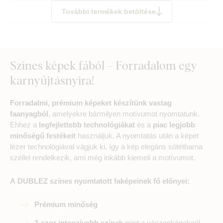
További termékek betöltése
Színes képek fából – Forradalom egy
karnyújtásnyira!
Forradalmi, prémium képeket készítünk vastag
faanyagból
, amelyekre bármilyen motívumot nyomtatunk.
Ehhez a
legfejlettebb technológiákat
és a
piac legjobb
minőségű festékeit
használjuk. A nyomtatás után a képet
lézer technológiával vágjuk ki, így a kép elegáns sötétbarna
széllel rendelkezik, ami még inkább kiemeli a motívumot.
A DUBLEZ színes nyomtatott faképeinek fő előnyei:
Prémium minőség
3-szor intenzívebb színek
mint a vászonképeknél