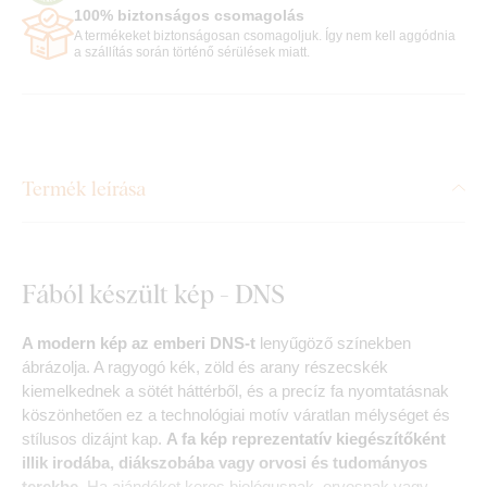
100% biztonságos csomagolás
A termékeket biztonságosan csomagoljuk. Így nem kell aggódnia
a szállítás során történő sérülések miatt.
Termék leírása
Fából készült kép - DNS
A modern kép az emberi DNS-t
lenyűgöző színekben
ábrázolja. A ragyogó kék, zöld és arany részecskék
kiemelkednek a sötét háttérből, és a precíz fa nyomtatásnak
köszönhetően ez a technológiai motív váratlan mélységet és
stílusos dizájnt kap.
A fa kép reprezentatív kiegészítőként
illik irodába, diákszobába vagy orvosi és tudományos
terekbe.
Ha ajándékot keres biológusnak, orvosnak vagy