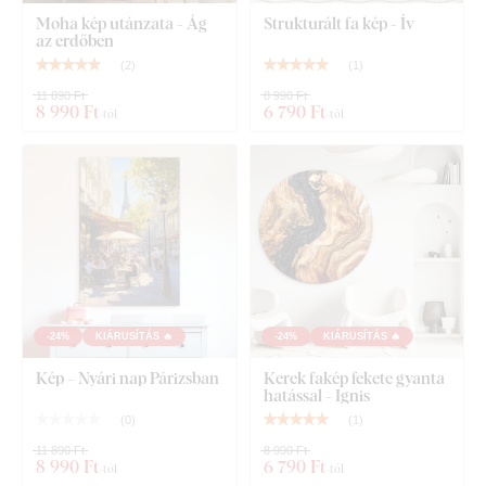
A 21x31 cm, 32x48 cm és 45x67 cm méretek esetén a
Moha kép utánzata - Ág
Strukturált fa kép - Ív
képek egy akasztót tartalmaznak.
az erdőben
(
2
)
(
1
)
67x100 cm méret esetén a kép 2 akasztót tartalmaz.
11 890 Ft
8 990 Ft
8 990 Ft
6 790 Ft
-tól
-tól
90x136 cm méret esetén a kép minden darabján 2
akasztó található (2x2=4 akasztó összesen).
Mit talál a csomagban?
Fakép - DNS
Előre felszerelt akasztó / akasztók a kép hátoldalán
-24%
KIÁRUSÍTÁS 🔥
-24%
KIÁRUSÍTÁS 🔥
Áttekinthető szerelési útmutató
Kép – Nyári nap Párizsban
Kerek fakép fekete gyanta
hatással - Ignis
(
0
)
(
1
)
11 890 Ft
8 990 Ft
8 990 Ft
6 790 Ft
-tól
-tól