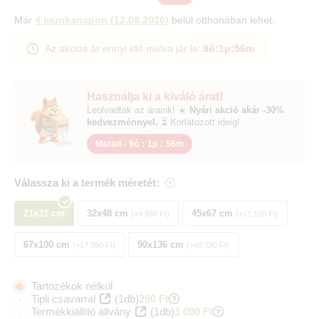
Már
4 munkanapon
(
12.08.2026
)
belül otthonában lehet.
Az akciós ár ennyi idő múlva jár le:
9ó
:
1p
:
55m
Használja ki a kiváló árat!
Leolvadtak az áraink! ☀️
Nyári akció akár -30%
kedvezménnyel.
⏳ Korlátozott ideig!
Marad -
9ó
:
1p
:
55m
Válassza ki a termék méretét:
21x31 cm
32x48 cm
45x67 cm
+4 990 Ft
+11 190 Ft
67x100 cm
90x136 cm
+17 390 Ft
+40 790 Ft
Tartozékok nélkül
Tipli csavarral
(1db)
290 Ft
Termékkiállító állvány
(1db)
1 090 Ft