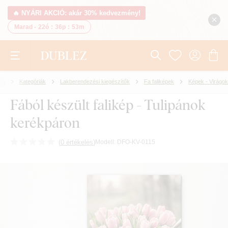
🔥 NYÁRI AKCIÓ: akár 30% kedvezmény!
Marad -
22ó
:
36p
:
53m
Kategóriák
Lakberendezési kiegészítők
Fa faliképek
Képek - Virágok
Fából készült falikép - Tulipánok
kerékpáron
(
0 értékelés
)
Modell:
DFO-KV-0115