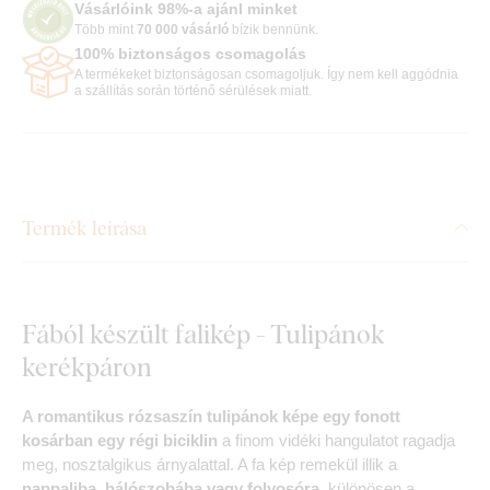
Vásárlóink 98%-a ajánl minket
Több mint
70 000 vásárló
bízik bennünk.
100% biztonságos csomagolás
A termékeket biztonságosan csomagoljuk. Így nem kell aggódnia
a szállítás során történő sérülések miatt.
Termék leírása
Fából készült falikép - Tulipánok
kerékpáron
A romantikus rózsaszín tulipánok képe egy fonott
kosárban egy régi biciklin
a finom vidéki hangulatot ragadja
meg, nosztalgikus árnyalattal. A fa kép remekül illik a
nappaliba, hálószobába vagy folyosóra
, különösen a