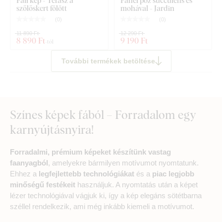
Fali kép - Terasz a
Panel poz succulens és
szőlőskert fölött
mohával - Jardin
(
0
)
(
0
)
11 890 Ft
12 290 Ft
8 890 Ft
9 190 Ft
-tól
További termékek betöltése
Színes képek fából – Forradalom egy
karnyújtásnyira!
Forradalmi, prémium képeket készítünk vastag
faanyagból
, amelyekre bármilyen motívumot nyomtatunk.
Ehhez a
legfejlettebb technológiákat
és a
piac legjobb
minőségű festékeit
használjuk. A nyomtatás után a képet
lézer technológiával vágjuk ki, így a kép elegáns sötétbarna
széllel rendelkezik, ami még inkább kiemeli a motívumot.