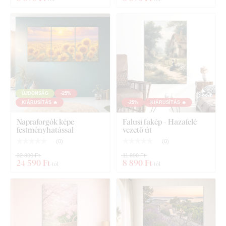
akasztót tartalmaz.
ÚJDONSÁG
-25%
KIÁRUSÍTÁS 🔥
-25%
KIÁRUSÍTÁS 🔥
Napraforgók képe
Falusi fakép - Hazafelé
festményhatással
vezető út
(
0
)
(
0
)
32 890 Ft
11 890 Ft
24 590 Ft
8 890 Ft
-tól
-tól
Mit talál a csomagban?