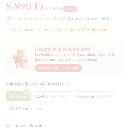
8 890 Ft
11 890 Ft
-
26
%
Már
3 munkanapon
(
11.08.2026
)
belül otthonában lehet.
Az akciós ár ennyi idő múlva jár le:
22ó
:
35p
:
52m
Használja ki a kiváló árat!
Leolvadtak az áraink! ☀️
Nyári akció akár -30%
kedvezménnyel.
⏳ Korlátozott ideig!
Marad -
22ó
:
35p
:
52m
Válassza ki a termék méretét:
21x31 cm
32x48 cm
45x67 cm
+4 890 Ft
+11 090 Ft
67x100 cm
+17 190 Ft
Tartozékok nélkül