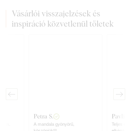
Vásárlói visszajelzések és
inspiráció közvetlenül tőletek
Petra S.
Pavlína
tudom.
A mandala gyönyörű,
Teljes el
köszönjük!!!
elképzelé