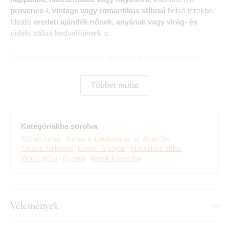
provence-i, vintage vagy romantikus stílusú
belső terekbe.
Ideális
eredeti ajándék nőnek, anyának vagy virág- és
vidéki stílus kedvelőjének
is.
A kép jelentése:
A rózsaszín tulipánok a gyengédséget, a
szeretetet és az új kezdetet szimbolizálják, így a kép
kellemes, pozitív energiát hoz a térbe.
Többet mutat
Kategóriákba sorolva
Színes képek
Képek a konyhába és az étkezőbe
Tavaszi faliképek
Képek - Virágok
Klasszikus stílus
Vidéki stílus
Nyaraló
Képek Kávézóba
Vélemények
Prémium minőségű DUBLEZ faliképeket készítünk, valódi