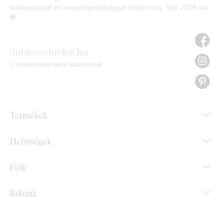
boldogsággal és megelégedettséggel töltjük meg. Már 2018 óta
🧡
dublez@dublez.hu
1 munkanapon belül válaszolunk
Termékek
Helyiségek
Fiók
Rólunk