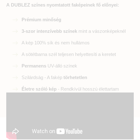
A DUBLEZ színes nyomtatott faképeinek fő előnyei:
Prémium minőség
3-szor intenzívebb színek
mint a vászonképeknél
A kép 100% sík és nem hullámos
A sötétbarna szél teljesen helyettesíti a keretet
Permanens
UV-álló színek
Szilárdság - A fakép
törhetetlen
Életre szóló kép
- Rendkívül hosszú élettartam