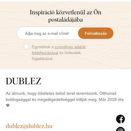
Inspiráció közvetlenül az Ön
postaládájába
Feliratkozás
Egyetértek a
személyes adatok
feldolgozásával
és hírlevelek
fogadásával.
Az álmunk, hogy tökéletes belső teret teremtsünk. Otthonait
boldogsággal és megelégedettséggel töltjük meg. Már 2018 óta
🧡
dublez@dublez.hu