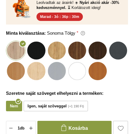
Leolvadtak az áraink! ☀️
Nyári akció akár -30%
kedvezménnyel.
⏳ Korlátozott ideig!
Marad -
3ó
:
36p
:
29m
Minta kiválasztása:
Sonoma Tölgy
Szeretne saját szöveget elhelyezni a terméken:
Nem
Igen, saját szöveggel
+1 190 Ft
Kosárba