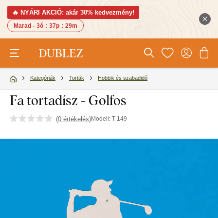
🔥 NYÁRI AKCIÓ: akár 30% kedvezmény!
Marad -
3ó
:
37p
:
29m
Kategóriák
Torták
Hobbik és szabadidő
Fa tortadísz - Golfos
(
0 értékelés
)
Modell:
T-149