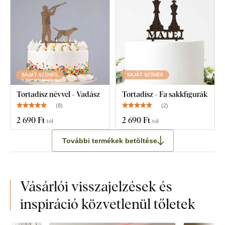
SAJÁT SZÖVEG
SAJÁT SZÖVEG
Tortadísz névvel - Vadász
Tortadísz - Fa sakkfigurák
(
8
)
(
2
)
2 690 Ft
2 690 Ft
-tól
-tól
További termékek betöltése
Vásárlói visszajelzések és
inspiráció közvetlenül tőletek