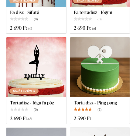
SAJÁT SZÖVEG
SAJÁT SZÖVEG
Fa dísz - Sífutó
Fa tortadísz - Jógini
(
0
)
(
0
)
2 690 Ft
2 690 Ft
-tól
-tól
SAJÁT SZÖVEG
Tortadísz - Jóga fa póz
Torta dísz - Ping pong
(
0
)
(
1
)
2 690 Ft
2 590 Ft
-tól