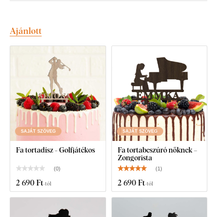
Ajánlott
SAJÁT SZÖVEG
SAJÁT SZÖVEG
Fa tortadísz - Golfjátékos
Fa tortabeszúró nőknek –
Zongorista
(
0
)
(
1
)
2 690 Ft
2 690 Ft
-tól
-tól