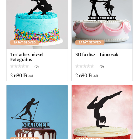
SAJÁT SZÖVEG
SAJÁT SZÖVEG
Tortadísz névvel -
3D fa dísz - Táncosok
Fotográfus
(
0
)
(
0
)
2 690 Ft
2 690 Ft
-tól
-tól