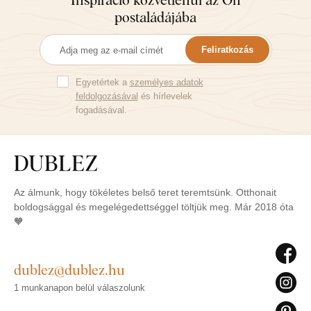
postaládájába
Feliratkozás
Egyetértek a
személyes adatok
feldolgozásával
és hírlevelek
fogadásával.
Az álmunk, hogy tökéletes belső teret teremtsünk. Otthonait
boldogsággal és megelégedettséggel töltjük meg. Már 2018 óta
🧡
dublez@dublez.hu
1 munkanapon belül válaszolunk