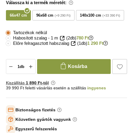
Válassza ki a termék méretét:
66x47 cm
96x68 cm
140x100 cm
+9 290 Ft
+33 390 Ft
Tartozékok nélkül
Habosított szalag - 1 m
(2db)
780 Ft
Előre felragasztott habszalag
(1db)
1 290 Ft
Kosárba
Kiszállítás
1 890 Ft-tól
39 990 Ft feletti vásárlás esetén a szállítás
ingyenes
Biztonságos fizetés
Közvetlen gyártók vagyunk
Egyszerű felszerelés