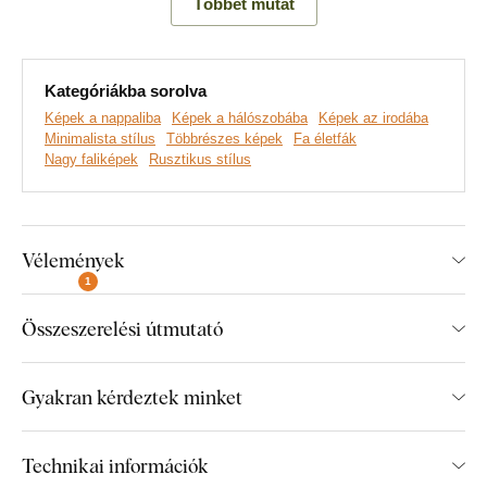
Többet mutat
alapot képviseli, amelyből egy gazdag és folyamatosan élő
történet bontakozik ki.
Kategóriákba sorolva
Fedezd fel a termék legfőbb előnyeit:
Képek a nappaliba
Képek a hálószobába
Képek az irodába
Minimalista stílus
Többrészes képek
Fa életfák
Nagy faliképek
Rusztikus stílus
Eredeti faragott dekoráció
3D hatás a 3 mm vastag anyagnak köszönhetően
Sokféle minta és méret közül választhat
Vélemények
1
Egyszerű fali rögzítés
Összeszerelési útmutató
Ökológiai fa gyártás
Gyakran kérdeztek minket
A termék egyes részeinek méretei:
Technikai információk
A 66x47 cm-es méretváltozatnál a kép egy részének