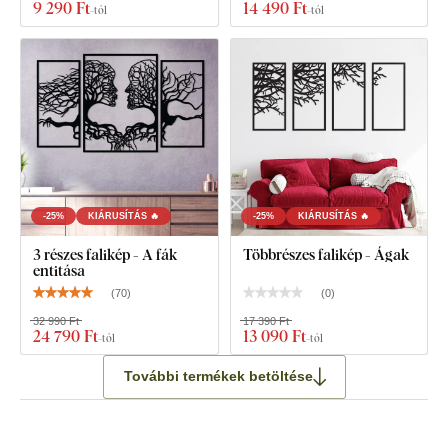
9 290 Ft
14 490 Ft
-tól
-tól
Mit talál a csomagban?
Fa öntapadós matrica - Életfa
Megjegyzés
: A megadott méretek a falra ragasztás utáni
méretek, mint az illusztrációs képen.
-25%
KIÁRUSÍTÁS 🔥
-25%
KIÁRUSÍTÁS 🔥
3 részes falikép - A fák
Többrészes falikép - Ágak
entitása
(
70
)
(
0
)
32 990 Ft
17 390 Ft
24 790 Ft
13 090 Ft
-tól
-tól
További termékek betöltése