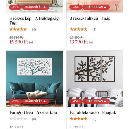
-25%
KIÁRUSÍTÁS 🔥
-25%
KIÁRUSÍTÁS 🔥
3 részes kép - A Boldogság
3 részes falikép - Faág
Fája
(
4
)
(
1
)
20 790 Ft
18 390 Ft
15 590 Ft
13 790 Ft
-tól
-tól
12 különböző dekor közül választhat
, amelyek mindegyike
félmatt lakkal van kezelve, így
ellenállóbbak a karcolásokkal
szemben a mindennapi használat során
. A
3 mm vastag
alapanyag
látványos 3D hatást
eredményez: enyhe árnyékot
vet a falra, így sokkal
elegánsabb és igényesebb
megjelenést
biztosít, mint a hagyományos papírmatricák.
-25%
KIÁRUSÍTÁS 🔥
-25%
KIÁRUSÍTÁS 🔥
Az anyag
teljesíti az európai E1-es emissziós szabvány
Faragott kép - Az élet fája
Fa faldekoráció - Faágak
előírásait
, ezért
beltérben is biztonságosan használható
–
akár gyerekszobában is.
(
0
)
(
6
)
12 390 Ft
19 390 Ft