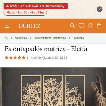
🔥 NYÁRI AKCIÓ: akár 30% kedvezmény!
Marad -
1n
:
0ó
:
48p
:
57m
Kategóriák
Lakberendezési kiegészítők
Fa életfák
Fa öntapadós matrica - Életfa
(
1 értékelés
)
Modell:
BD-SZ-36