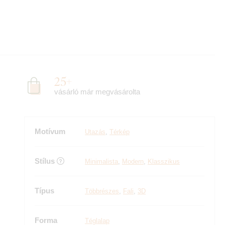
25+
vásárló már megvásárolta
Motívum
Utazás
,
Térkép
Stílus
Minimalista
,
Modern
,
Klasszikus
Típus
Többrészes
,
Fali
,
3D
Forma
Téglalap