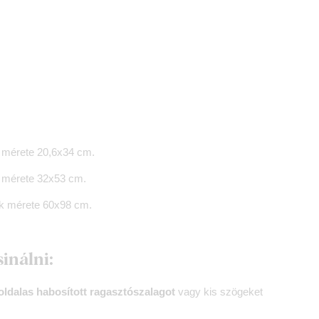
 mérete 20,6x34 cm.
 mérete 32x53 cm.
ek mérete 60x98 cm.
sinálni:
oldalas habosított ragasztószalagot
vagy kis szögeket