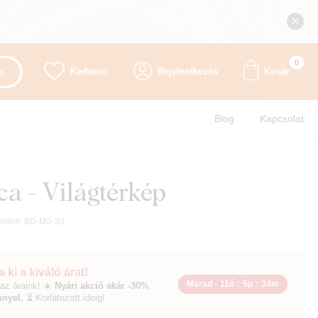
0
Kedvenc
Bejelentkezés
Kosár
s
Blog
Kapcsolat
ca - Világtérkép
odell:
BD-MS-33
 ki a kiváló árat!
Marad -
11ó
:
5p
:
33m
az áraink! ☀️
Nyári akció akár -30%
nyel.
⏳ Korlátozott ideig!