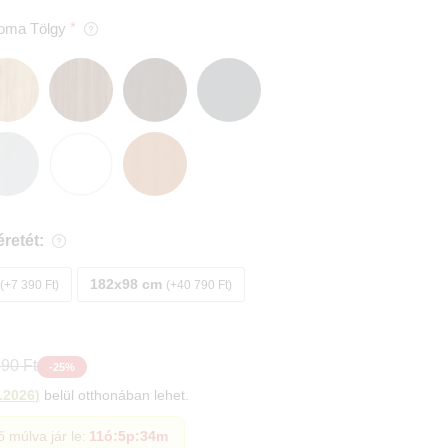
oma Tölgy
retét:
182x98 cm
+7 390 Ft
+40 790 Ft
90 Ft
-
25
%
.2026
)
belül otthonában lehet.
ő múlva jár le:
11ó
:
5p
:
33m