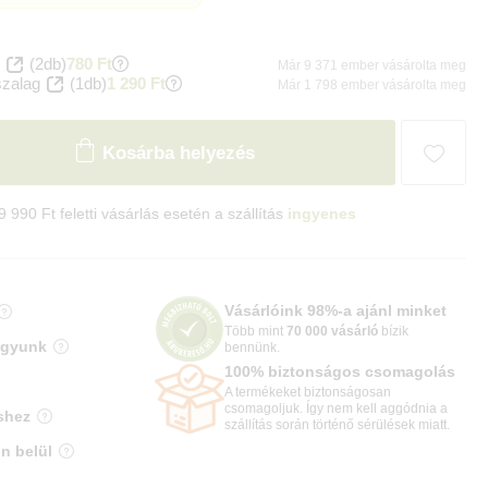
(2db)
780 Ft
Már 9 371 ember vásárolta meg
szalag
(1db)
1 290 Ft
Már 1 798 ember vásárolta meg
Kosárba helyezés
9 990 Ft feletti vásárlás esetén a szállítás
ingyenes
Vásárlóink 98%-a ajánl minket
Több mint
70 000 vásárló
bízik
agyunk
bennünk.
100% biztonságos csomagolás
A termékeket biztonságosan
csomagoljuk. Így nem kell aggódnia a
shez
szállítás során történő sérülések miatt.
n belül