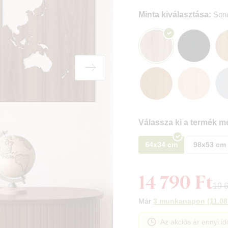
Minta kiválasztása:
Son
Válassza ki a termék mé
64x34 cm
98x53 cm
14 790 Ft
19 6
Már
3 munkanapon
(
11.08
Az akciós ár ennyi id