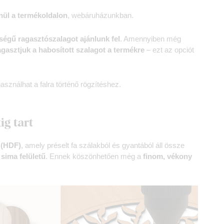
nül a termékoldalon
, webáruházunkban.
égű ragasztószalagot ajánlunk fel
. Amennyiben még
agasztjuk a habosított szalagot a termékre
– ezt az opciót
asználhat a falra történő rögzítéshez.
ig tart
 (HDF)
, amely préselt fa szálakból és gyantából áll össze
 sima felületű
. Ennek köszönhetően még a
finom, vékony