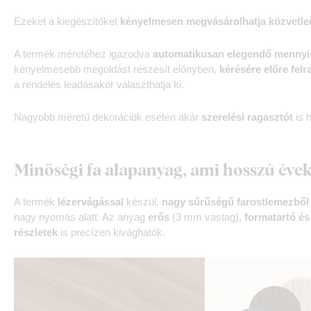
Ezeket a kiegészítőket
kényelmesen megvásárolhatja közvetle
A termék méretéhez igazodva
automatikusan elegendő mennyis
kényelmesebb megoldást részesít előnyben,
kérésére előre felr
a rendelés leadásakor választhatja ki.
Nagyobb méretű dekorációk esetén akár
szerelési ragasztót
is h
Minőségi fa alapanyag, ami hosszú évek
A termék
lézervágással
készül,
nagy sűrűségű farostlemezből
nagy nyomás alatt. Az anyag
erős
(3 mm vastag),
formatartó és
részletek
is precízen kivághatók.