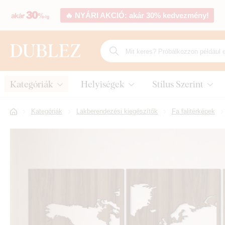
🔥 NYÁRI AKCIÓ: akár 30% kedvezmény!
Kategóriák
Helyiségek
Stílus Szerint
Kategóriák
Lakberendezési kiegészítők
Fa falitérképek