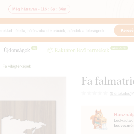
Még hátravan -
11ó
:
6p
:
33m
Keresé
Új
akár -50%
Újdonságok
📦 Raktáron lévő termékek
Fa világtérképek
Fa falmatri
(
0 értékelés
)
M
Használja
Leolvadtak 
kedvezmén