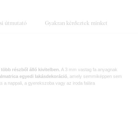
si útmutató
Gyakran kérdeztek minket
több részből álló kivitelben.
A 3 mm vastag fa anyagnak
falmatrica egyedi lakásdekoráció
, amely semmiképpen sem
s a nappali, a gyerekszoba vagy az iroda falára