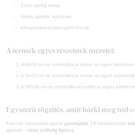
3 mm vastag anyag
Ideális ajándék utazóknak
Környezetbarát faanyagból készült
A termék egyes részeinek méretei:
A 64x34 cm-es méretváltozat esetén az egyes képrészek
A 98x53 cm-es méretváltozat esetén az egyes képrészek
A 182x98 cm-es méretváltozat esetén az egyes képrész
Egyszerű rögzítés, amit bárki meg tud c
A termék felszerelése igazán
gyerekjáték
:) A felhelyezéshez
két
ajánlunk –
nincs szükség fúrásra
.