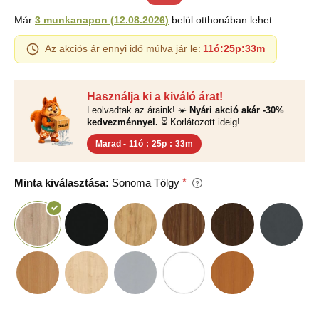
Már
3 munkanapon
(
12.08.2026
)
belül otthonában lehet.
Az akciós ár ennyi idő múlva jár le:
11ó
:
25p
:
32m
Használja ki a kiváló árat!
Leolvadtak az áraink! ☀️
Nyári akció akár -30%
kedvezménnyel.
⏳ Korlátozott ideig!
Marad -
11ó
:
25p
:
32m
Minta kiválasztása:
Sonoma Tölgy