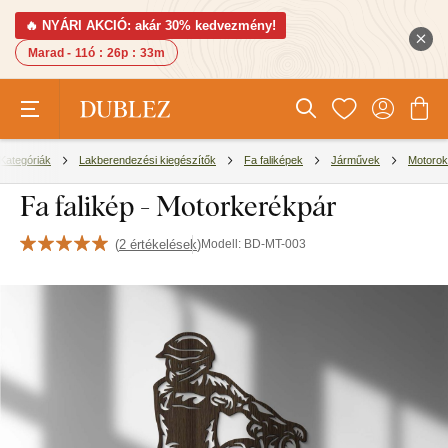
🔥 NYÁRI AKCIÓ: akár 30% kedvezmény!
Marad -
11ó
:
26p
:
32m
Kategóriák
Lakberendezési kiegészítők
Fa faliképek
Járművek
Motorok
Fa falikép - Motorkerékpár
(
2 értékelések
)
Modell:
BD-MT-003