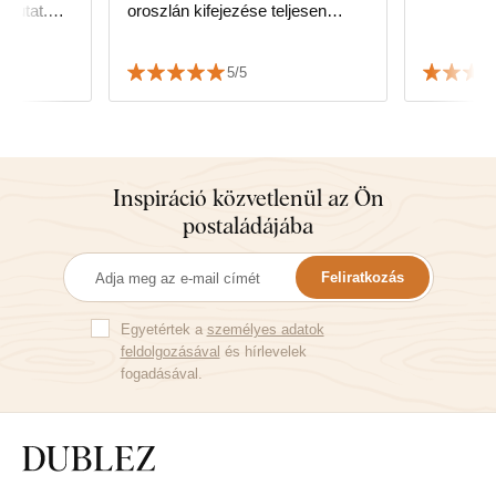
 mutat.
oroszlán kifejezése teljesen
zni a
lenyűgöző. Értékeljük a szállítás
gyorsaságát és a csomagolás
5/5
precizitását is.
Inspiráció közvetlenül az Ön
postaládájába
Feliratkozás
Egyetértek a
személyes adatok
feldolgozásával
és hírlevelek
fogadásával.