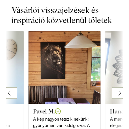
Vásárlói visszajelzések és
inspiráció közvetlenül tőletek
Pavel M.
Hana B
ást
A kép nagyon tetszik nekünk;
A mandala
áció a
gyönyörűen van kidolgozva. A
elégedett