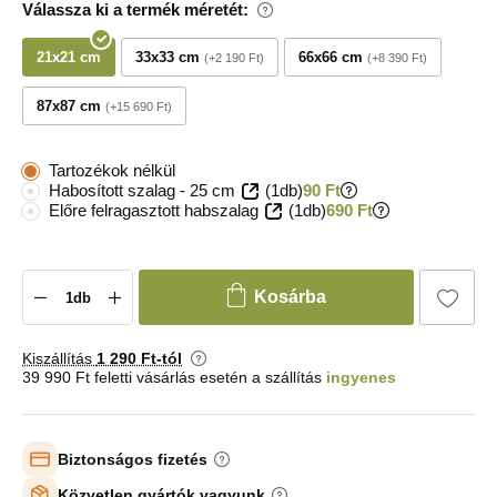
Válassza ki a termék méretét:
21x21 cm
33x33 cm
66x66 cm
+2 190 Ft
+8 390 Ft
87x87 cm
+15 690 Ft
Tartozékok nélkül
Habosított szalag - 25 cm
(1db)
90 Ft
Előre felragasztott habszalag
(1db)
690 Ft
Kosárba
Kiszállítás
1 290 Ft-tól
39 990 Ft feletti vásárlás esetén a szállítás
ingyenes
Biztonságos fizetés
Közvetlen gyártók vagyunk