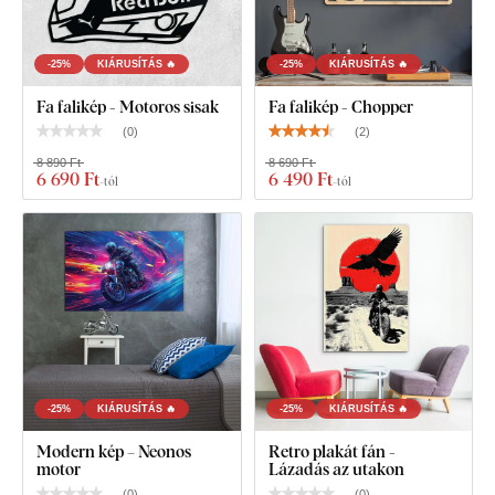
-25%
KIÁRUSÍTÁS 🔥
-25%
KIÁRUSÍTÁS 🔥
Fa falikép - Motoros sisak
Fa falikép - Chopper
(
0
)
(
2
)
8 890 Ft
8 690 Ft
6 690 Ft
6 490 Ft
-tól
-tól
-25%
KIÁRUSÍTÁS 🔥
-25%
KIÁRUSÍTÁS 🔥
Modern kép – Neonos
Retro plakát fán -
motor
Lázadás az utakon
(
0
)
(
0
)