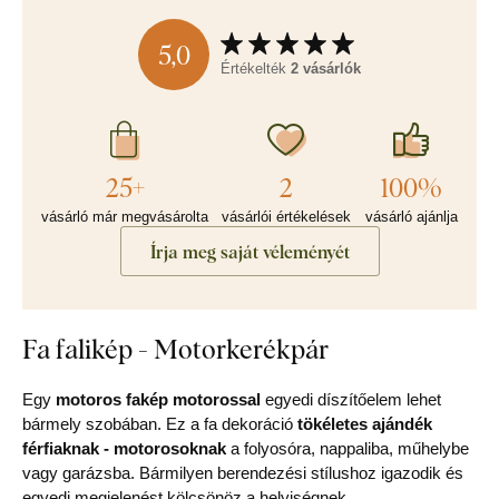
5,0
Értékelték
2 vásárlók
25+
2
100%
vásárló már megvásárolta
vásárlói értékelések
vásárló ajánlja
Írja meg saját véleményét
Fa falikép - Motorkerékpár
Egy
motoros fakép motorossal
egyedi díszítőelem lehet
bármely szobában. Ez a fa dekoráció
tökéletes ajándék
férfiaknak - motorosoknak
a folyosóra, nappaliba, műhelybe
vagy garázsba. Bármilyen berendezési stílushoz igazodik és
egyedi megjelenést kölcsönöz a helyiségnek.