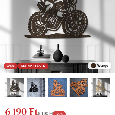
Wenge
-24%
KIÁRUSÍTÁS 🔥
6 190 Ft
8 190 Ft
-
25
%