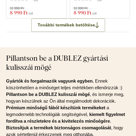
11 990 Ft
11 990 Ft
8 990 Ft
8 990 Ft
-tól
-tól
További termékek betöltése
Pillantson be a DUBLEZ gyártási
kulisszái mögé
Gyártók és forgalmazók vagyunk egyben.
Ennek
köszönhetően a minőséget teljes mértékben ellenőrizzük :)
Pillantson be a DUBLEZ kulisszái mögé
, és ismerje meg,
hogyan készülnek az Ön által megálmodott dekorációk.
Prémium minőségű fából készítünk termékeket
a
legmodernebb technológiák segítségével,
kiemelt figyelmet
fordítva a részletekre és a kivitelezés minőségére
.
Biztosítjuk a termékek biztonságos csomagolását
, hogy
azok sértetlenül érkezzenek meg otthonába.