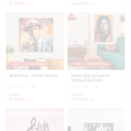
8 290 Ft
6 690 Ft
-tól
-tól
Fa falikép - Gitárok
-24%
KIÁRUSÍTÁS 🔥
-24%
KIÁRUSÍTÁS 🔥
Retro kép - Frank Sinatra
Színes pop art portré -
Michael Jackson
(
0
)
(
0
)
8 990 Ft
11 890 Ft
6 790 Ft
8 990 Ft
-tól
-tól