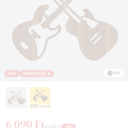
Dió
-26%
KIÁRUSÍTÁS 🔥
6 090 Ft
8 190 Ft
-
26
%