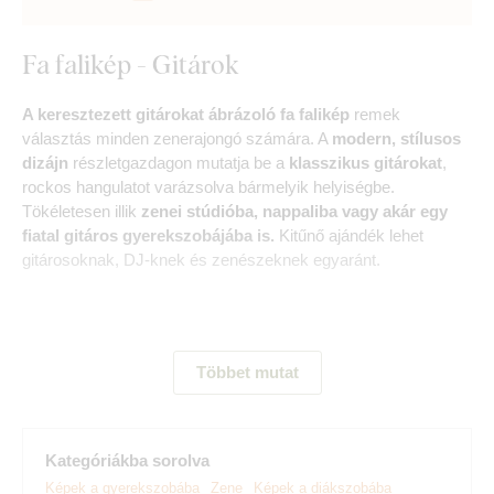
Fa falikép - Gitárok
A keresztezett gitárokat ábrázoló fa falikép
remek
választás minden zenerajongó számára. A
modern, stílusos
dizájn
részletgazdagon mutatja be a
klasszikus gitárokat
,
rockos hangulatot varázsolva bármelyik helyiségbe.
Tökéletesen illik
zenei stúdióba, nappaliba vagy akár egy
fiatal gitáros gyerekszobájába is.
Kitűnő ajándék lehet
gitárosoknak, DJ-knek és zenészeknek egyaránt.
Fedezd fel a termék legfőbb előnyeit:
Többet mutat
Modern és eredeti dizájn
Tökéletesen illik a gyerekszobába
Kategóriákba sorolva
Egyszerű fali rögzítés
Képek a gyerekszobába
Zene
Képek a diákszobába