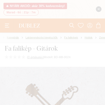
🔥 NYÁRI AKCIÓ: akár 30% kedvezmény!
Marad -
6ó
:
21p
:
6m
Kategóriák
Lakberendezési kiegészítők
Fa faliképek
Hobbik
Zene
Fa falikép - Gitárok
(
0 értékelés
)
Modell:
BD-MB-0024