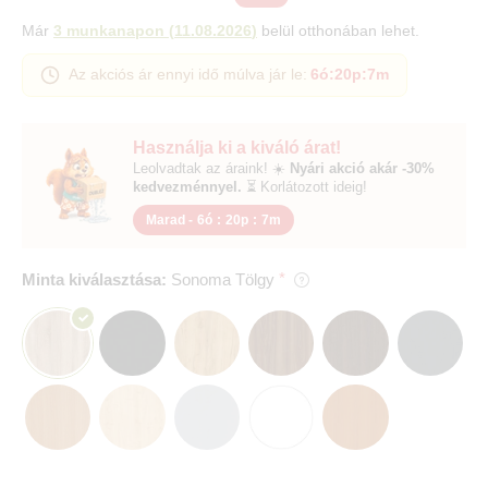
Már
3 munkanapon
(
11.08.2026
)
belül otthonában lehet.
Az akciós ár ennyi idő múlva jár le:
6ó
:
20p
:
6m
Használja ki a kiváló árat!
Leolvadtak az áraink! ☀️
Nyári akció akár -30%
kedvezménnyel.
⏳ Korlátozott ideig!
Marad -
6ó
:
20p
:
6m
Minta kiválasztása:
Sonoma Tölgy