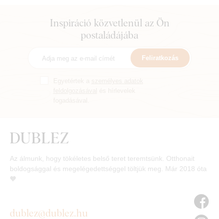
Inspiráció közvetlenül az Ön
postaládájába
Feliratkozás
Egyetértek a
személyes adatok
feldolgozásával
és hírlevelek
fogadásával.
Az álmunk, hogy tökéletes belső teret teremtsünk. Otthonait
boldogsággal és megelégedettséggel töltjük meg. Már 2018 óta
🧡
dublez@dublez.hu