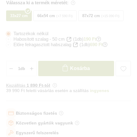
Válassza ki a termék méretét:
33x27 cm
66x54 cm
87x72 cm
+7 590 Ft
+15 090 Ft
Tartozékok nélkül
Habosított szalag - 50 cm
(1db)
190 Ft
Előre felragasztott habszalag
(1db)
690 Ft
Kosárba
Kiszállítás
1 890 Ft-tól
39 990 Ft feletti vásárlás esetén a szállítás
ingyenes
Biztonságos fizetés
Közvetlen gyártók vagyunk
Egyszerű felszerelés