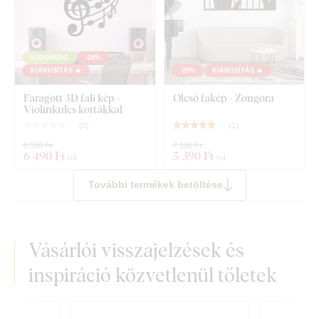
ÚJDONSÁG
-24%
KIÁRUSÍTÁS 🔥
-25%
KIÁRUSÍTÁS 🔥
Faragott 3D fali kép -
Olcsó fakép - Zongora
Violinkulcs kottákkal
(
0
)
(
1
)
8 590 Ft
7 190 Ft
6 490 Ft
5 390 Ft
-tól
-tól
További termékek betöltése
Vásárlói visszajelzések és
inspiráció közvetlenül tőletek