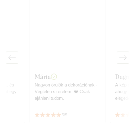
Mária
Dagmar
nek, és
Nagyon örülök a dekorációnak -
A kép pon
 mint egy
Végtelen szerelem. ❤️ Csak
ahogy elk
ajánlani tudom.
elégedett
5/5