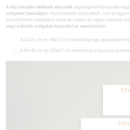
A kép hátulján található akasztók
segítségével könnyedén rögzít
szögeket használjon
, mivel képeink nehezebbek, mint a hagy
köszönhetően stabilabban tartanak a falon. Az egyes méretek súl
vagy erősebb szögeket használni az akasztáshoz.
A 31x21 cm és 48x32 cm méretű kép egy akasztóval rend
A 67x45 cm és 100x67 cm méretű kép 2 akasztóval rende