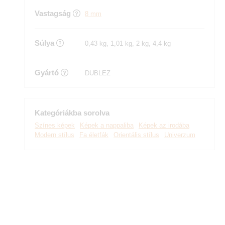
Vastagság
8 mm
Súlya
0,43 kg, 1,01 kg, 2 kg, 4,4 kg
Gyártó
DUBLEZ
Kategóriákba sorolva
Színes képek
Képek a nappaliba
Képek az irodába
Modern stílus
Fa életfák
Orientális stílus
Univerzum