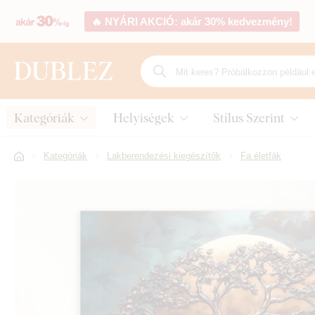
🔥 NYÁRI AKCIÓ: akár 30% kedvezmény!
Kategóriák
Helyiségek
Stílus Szerint
Kategóriák
Lakberendezési kiegészítők
Fa életfák