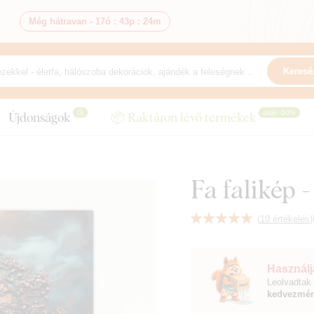
Még hátravan -
17ó
:
43p
:
22m
Keresé
Új
akár -50%
Újdonságok
📦 Raktáron lévő termékek
Fa falikép -
(
10 értékelés
)
Használja
Leolvadtak 
kedvezmén