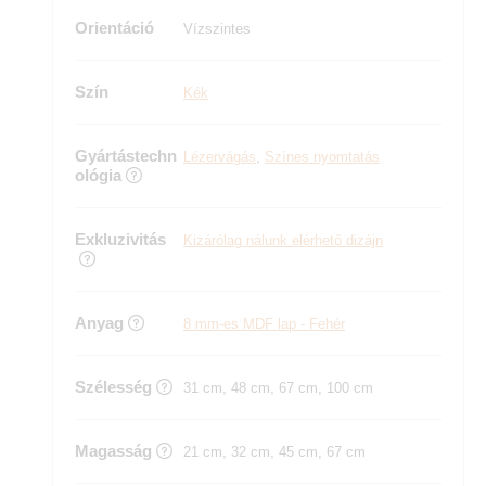
Orientáció
Vízszintes
Szín
Kék
Gyártástechn
Lézervágás
,
Színes nyomtatás
ológia
Exkluzivitás
Kizárólag nálunk elérhető dizájn
Anyag
8 mm-es MDF lap - Fehér
Szélesség
31 cm, 48 cm, 67 cm, 100 cm
Magasság
21 cm, 32 cm, 45 cm, 67 cm