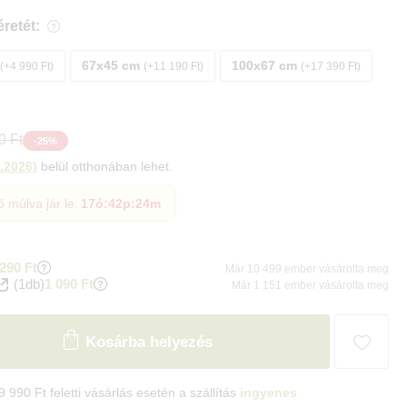
retét:
67x45 cm
100x67 cm
+4 990 Ft
+11 190 Ft
+17 390 Ft
0 Ft
-
25
%
.2026
)
belül otthonában lehet.
ő múlva jár le:
17ó
:
42p
:
23m
290 Ft
Már 10 499 ember vásárolta meg
(1db)
1 090 Ft
Már 1 151 ember vásárolta meg
Kosárba helyezés
9 990 Ft feletti vásárlás esetén a szállítás
ingyenes