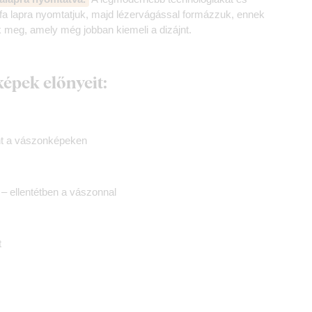
a lapra nyomtatjuk, majd lézervágással formázzuk, ennek
k meg, amely még jobban kiemeli a dizájnt.
képek előnyeit:
nt a vászonképeken
 ellentétben a vászonnal
t