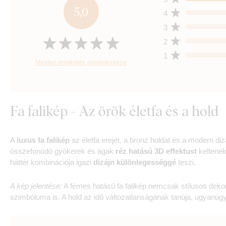
5,0
4
3
2
1
Minden értékelés megtekintése
Fa falikép - Az örök életfa és a hold
A
luxus fa falikép
az életfa erejét, a bronz holdat és a modern di
összefonódó gyökerek és ágak
réz hatású 3D effektust
keltenek
háttér kombinációja igazi
dizájn különlegességgé
teszi.
A kép jelentése:
A fémes hatású fa falikép nemcsak stílusos deko
szimbóluma is. A hold az idő változatlanságának tanúja, ugyanúg