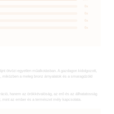
0x
0x
0x
0x
zájnt ötvözi egyetlen műalkotásban. A gazdagon kidolgozott,
, miközben a meleg bronz árnyalatok és a smaragdzöld
ráció, hanem az örökkévalóság, az erő és az állhatatosság
y, mint az ember és a természet mély kapcsolata.