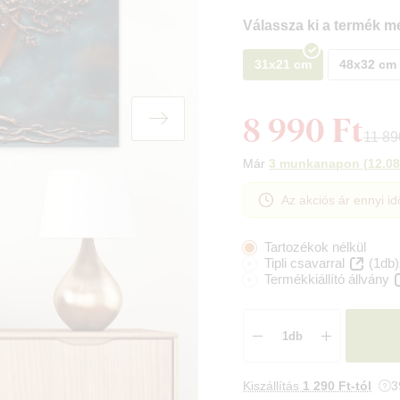
Válassza ki a termék mé
31x21 cm
48x32 cm
8 990 Ft
11 89
Már
3 munkanapon
(
12.08
Az akciós ár ennyi id
Tartozékok nélkül
Tipli csavarral
(1db)
Termékkiállító állvány
Kiszállítás
1 290 Ft-tól
3