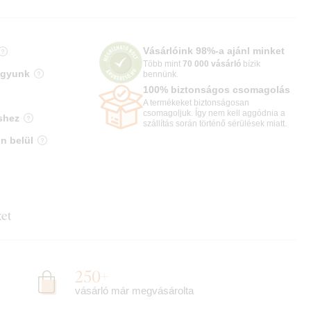
Vásárlóink 98%-a ajánl minket
Több mint
70 000 vásárló
bízik
agyunk
bennünk.
100% biztonságos csomagolás
A termékeket biztonságosan
csomagoljuk. Így nem kell aggódnia a
shez
szállítás során történő sérülések miatt.
n belül
ket
250+
vásárló már megvásárolta