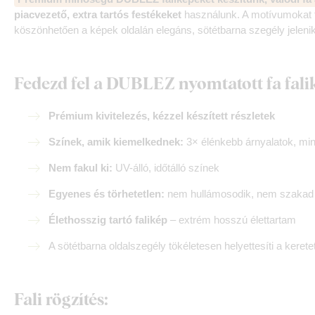
piacvezető, extra tartós festékeket
használunk. A motívumokat f
köszönhetően a képek oldalán elegáns, sötétbarna szegély jeleni
Fedezd fel a DUBLEZ nyomtatott fa fali
Prémium kivitelezés, kézzel készített részletek
Színek, amik kiemelkednek:
3× élénkebb árnyalatok, mi
Nem fakul ki:
UV-álló, időtálló színek
Egyenes és törhetetlen:
nem hullámosodik, nem szakad –
Élethosszig tartó falikép
– extrém hosszú élettartam
A sötétbarna oldalszegély tökéletesen helyettesíti a kerete
Fali rögzítés: