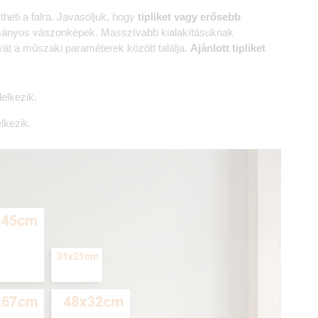
heti a falra. Javasoljuk, hogy
tipliket vagy erősebb
ományos vászonképek. Masszívabb kialakításuknak
yát a műszaki paraméterek között találja.
Ajánlott tipliket
elkezik.
lkezik.