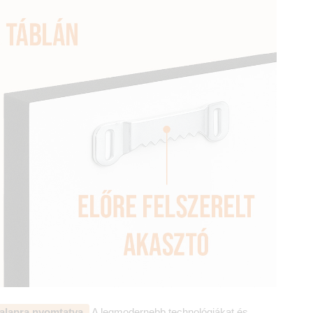
alapra nyomtatva.
A legmodernebb technológiákat és