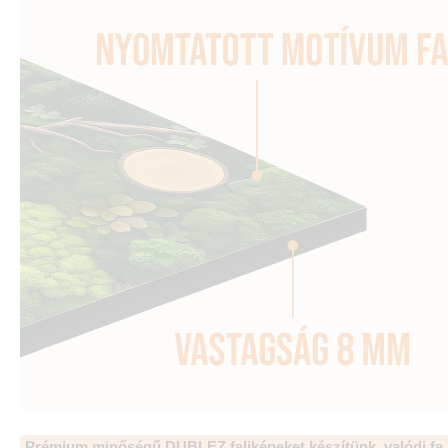
Prémium minőségű DUBLEZ faliképeket készítünk, valódi fa 