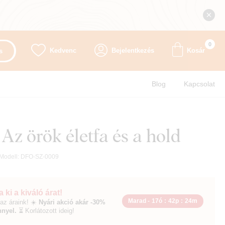
0
Kedvenc
Bejelentkezés
Kosár
s
Blog
Kapcsolat
 Az örök életfa és a hold
Modell:
DFO-SZ-0009
 ki a kiváló árat!
Marad -
17ó
:
42p
:
23m
az áraink! ☀️
Nyári akció akár -30%
nyel.
⏳ Korlátozott ideig!