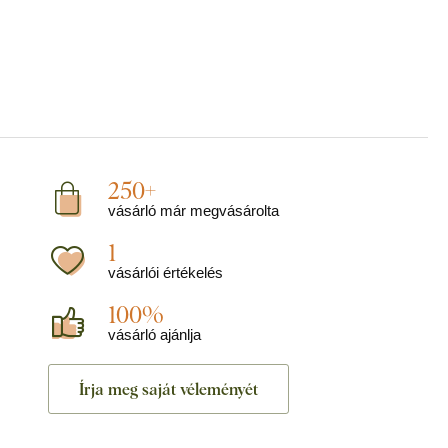
250+
vásárló már megvásárolta
1
vásárlói értékelés
100%
vásárló ajánlja
Írja meg saját véleményét