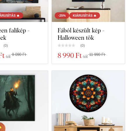
ÁRUSÍTÁS 🔥
-25%
KIÁRUSÍTÁS 🔥
en falikép -
Fából készült kép -
mek
Halloween tök
(
0
)
(
0
)
Ft
8 990 Ft
9 090 Ft
11 990 Ft
-tól
-tól