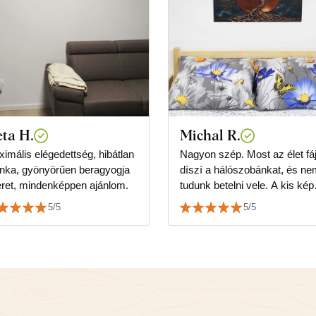
eta H.
Michal R.
imális elégedettség, hibátlan
Nagyon szép. Most az élet fá
nka, gyönyörűen beragyogja
díszí a hálószobánkat, és n
eret, mindenképpen ajánlom.
tudunk betelni vele. A kis kép
vásárlásával szerzett
5/5
5/5
tapasztalataink alapján nem
féltünk megvenni egy nagyob
drágább darabot. Minden
gondossággal és szeretettel
készült. Bár csak nyomtatás,
nem 3D modellezés, ahogy n
tűnik, csodásan néz ki. A szí