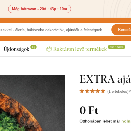
Még hátravan -
20ó
:
43p
:
8m
Keresé
Új
akár -50%
Újdonságok
📦 Raktáron lévő termékek
EXTRA aján
(
1 értékelés
)
M
0 Ft
Otthonában lehet már
holn