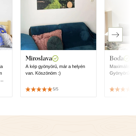
Miroslava
Boďa
ja
A kép gyönyörű, már a helyén
Maximális el
em
van. Köszönöm :)
Gyönyörűen fe
5/5
b,
 és
éha
nek