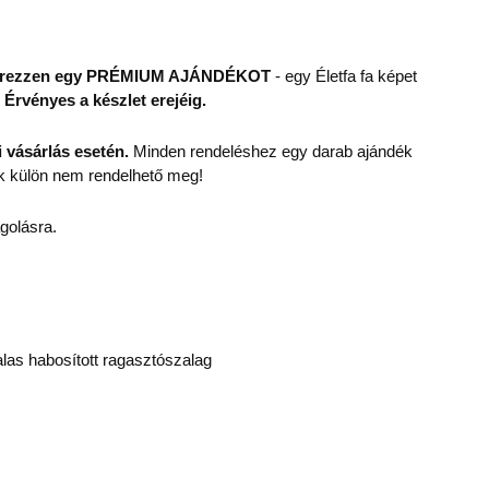
s szerezzen egy PRÉMIUM AJÁNDÉKOT
- egy Életfa fa képet
.
Érvényes a készlet erejéig.
 vásárlás esetén.
Minden rendeléshez egy darab ajándék
k külön nem rendelhető meg!
golásra.
alas habosított ragasztószalag