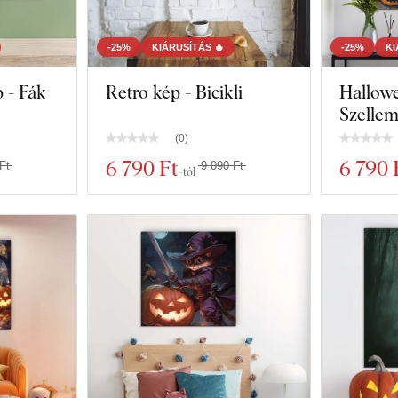
-25%
KIÁRUSÍTÁS 🔥
-25%
KI
p - Fák
Retro kép - Bicikli
Hallowe
Szelle
(
0
)
6 790 Ft
6 790 
Ft
9 090 Ft
-tól