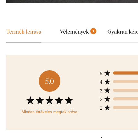
Termék leírása
Vélemények
Gyakran kér
1
5
5,0
4
3
2
1
Minden értékelés megtekintése