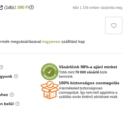
(1db)
1 090 Ft
Már 1 156 ember vásárolta meg
ermék megvásárlásával
ingyenes
szállítást kap
Vásárlóink 98%-a ajánl minket
Több mint
70 000 vásárló
bízik
agyunk
bennünk.
100% biztonságos csomagolás
A termékeket biztonságosan
csomagoljuk. Így nem kell aggódnia a
shez
szállítás során történő sérülések miatt.
n belül