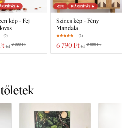
ÁRUSÍTÁS 🔥
-25%
KIÁRUSÍTÁS 🔥
en kép - Fej
Színes kép - Fény
lovas
Mandala
(
0
)
(
1
)
Ft
6 790 Ft
9 090 Ft
9 090 Ft
-tól
-tól
 tőletek