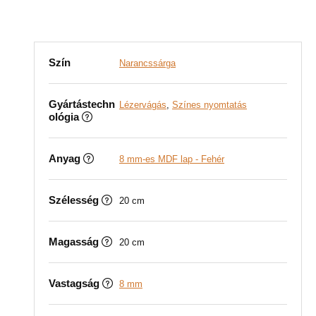
Szín
Narancssárga
Gyártástechn
Lézervágás
,
Színes nyomtatás
ológia
Anyag
8 mm-es MDF lap - Fehér
Szélesség
20 cm
Magasság
20 cm
Vastagság
8 mm