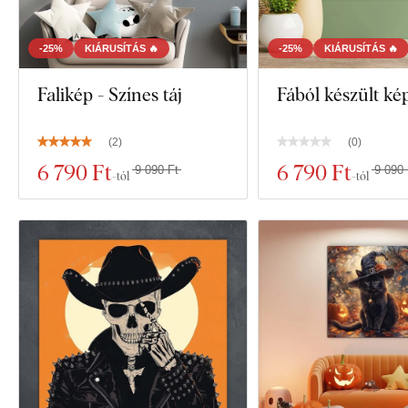
-25%
KIÁRUSÍTÁS 🔥
-25%
KIÁRUSÍTÁS 🔥
Falikép - Színes táj
Fából készült ké
(
2
)
(
0
)
6 790 Ft
6 790 Ft
9 090 Ft
9 090 
-tól
-tól