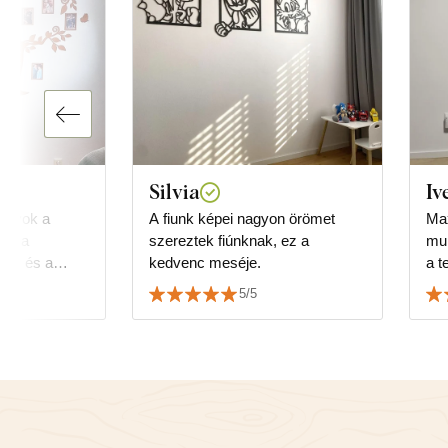
Silvia
Iv
vagyok a
A fiunk képei nagyon örömet
Max
ás, a
szereztek fiúnknak, ez a
mu
ítés és a
kedvenc meséje.
a t
n ötös.
5/5
en ajánlom.