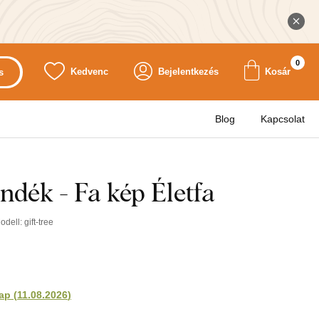
0
Kedvenc
Bejelentkezés
Kosár
s
Blog
Kapcsolat
dék - Fa kép Életfa
odell:
gift-tree
ap
(
11.08.2026
)