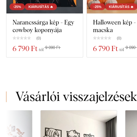
-25%
KIÁRUSÍTÁS 🔥
-25%
KIÁRUSÍTÁS 🔥
Narancssárga kép - Egy
Halloween kép -
cowboy koponyája
macska
(
0
)
(
0
)
6 790 Ft
6 790 Ft
9 090 Ft
9 090 
-tól
-tól
Vásárlói visszajelzések