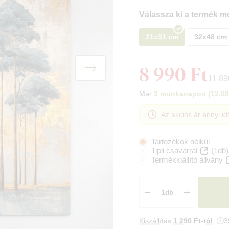
Válassza ki a termék mé
21x31 cm
32x48 cm
8 990 Ft
11 89
Már
3 munkanapon
(
12.08
Az akciós ár ennyi id
Tartozékok nélkül
Tipli csavarral
(1db)
Termékkiállító állvány
Kiszállítás
1 290 Ft-tól
3