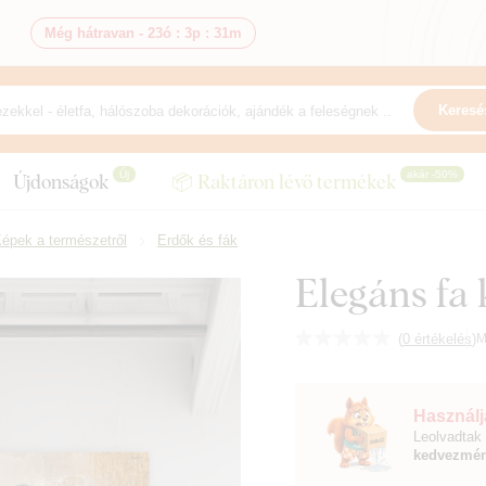
Még hátravan -
23ó
:
3p
:
30m
Keresé
Új
akár -50%
Újdonságok
📦 Raktáron lévő termékek
épek a természetről
Erdők és fák
Elegáns fa 
(
0 értékelés
)
M
Használja
Leolvadtak 
kedvezmén