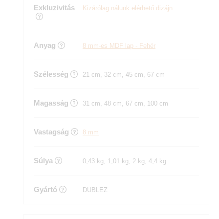
Exkluzivitás
Kizárólag nálunk elérhető dizájn
Anyag
8 mm-es MDF lap - Fehér
Szélesség
21 cm, 32 cm, 45 cm, 67 cm
Magasság
31 cm, 48 cm, 67 cm, 100 cm
Vastagság
8 mm
Súlya
0,43 kg, 1,01 kg, 2 kg, 4,4 kg
Gyártó
DUBLEZ