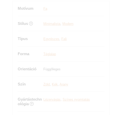
Motívum
Fa
Stílus
Minimalista
,
Modern
Típus
Egyrészes
,
Fali
Forma
Téglalap
Orientáció
Függőleges
Szín
Zöld
,
Kék
,
Arany
Gyártástechn
Lézervágás
,
Színes nyomtatás
ológia