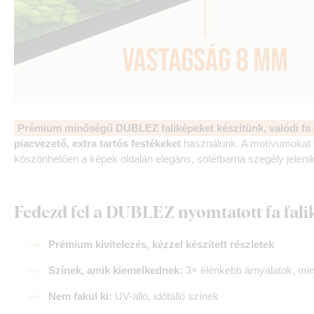
Prémium minőségű DUBLEZ faliképeket készítünk, valódi fa 
piacvezető, extra tartós festékeket
használunk. A motívumokat f
köszönhetően a képek oldalán elegáns, sötétbarna szegély jeleni
Fedezd fel a DUBLEZ nyomtatott fa fali
Prémium kivitelezés, kézzel készített részletek
Színek, amik kiemelkednek:
3× élénkebb árnyalatok, mi
Nem fakul ki:
UV-álló, időtálló színek