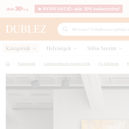
🔥 NYÁRI AKCIÓ: akár 30% kedvezmény!
Kategóriák
Helyiségek
Stílus Szerint
Kategóriák
Lakberendezési kiegészítők
Fa faliképek
K