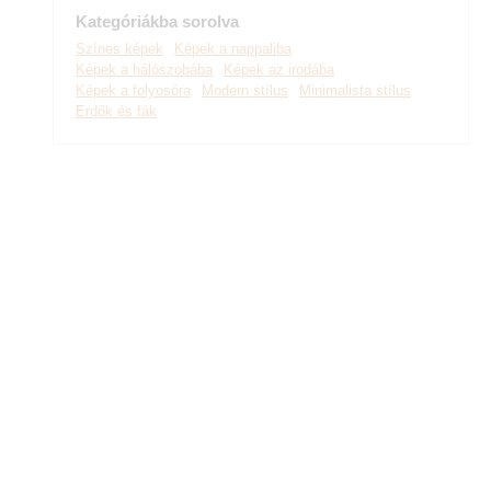
Kategóriákba sorolva
Színes képek
Képek a nappaliba
Képek a hálószobába
Képek az irodába
Képek a folyosóra
Modern stílus
Minimalista stílus
Erdők és fák