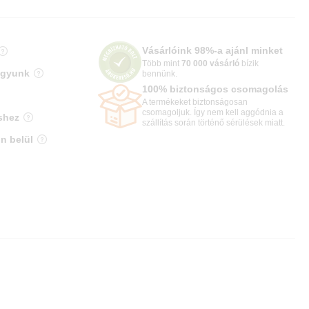
Vásárlóink 98%-a ajánl minket
Több mint
70 000 vásárló
bízik
agyunk
bennünk.
100% biztonságos csomagolás
A termékeket biztonságosan
csomagoljuk. Így nem kell aggódnia a
shez
szállítás során történő sérülések miatt.
n belül