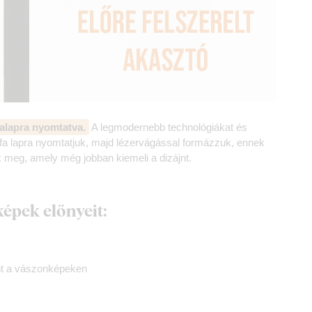
alapra nyomtatva.
A legmodernebb technológiákat és
a lapra nyomtatjuk, majd lézervágással formázzuk, ennek
k meg, amely még jobban kiemeli a dizájnt.
képek előnyeit:
nt a vászonképeken