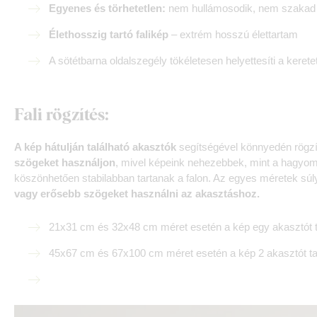
Egyenes és törhetetlen:
nem hullámosodik, nem szakad –
Élethosszig tartó falikép
– extrém hosszú élettartam
A sötétbarna oldalszegély tökéletesen helyettesíti a kerete
Fali rögzítés:
A kép hátulján található akasztók
segítségével könnyedén rögzít
szögeket használjon
, mivel képeink nehezebbek, mint a hagy
köszönhetően stabilabban tartanak a falon. Az egyes méretek súl
vagy erősebb szögeket használni az akasztáshoz.
21x31 cm és 32x48 cm méret esetén a kép egy akasztót t
45x67 cm és 67x100 cm méret esetén a kép 2 akasztót ta