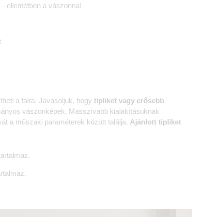
 ellentétben a vászonnal
t
heti a falra. Javasoljuk, hogy
tipliket vagy erősebb
ományos vászonképek. Masszívabb kialakításuknak
yát a műszaki paraméterek között találja.
Ajánlott tipliket
artalmaz.
rtalmaz.