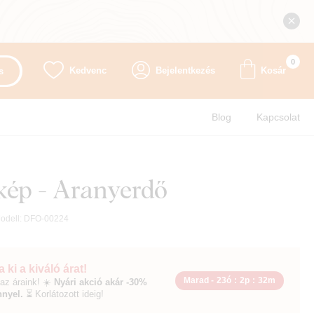
0
Kedvenc
Bejelentkezés
Kosár
s
Blog
Kapcsolat
kép - Aranyerdő
odell:
DFO-00224
 ki a kiváló árat!
Marad -
23ó
:
2p
:
31m
az áraink! ☀️
Nyári akció akár -30%
nyel.
⏳ Korlátozott ideig!