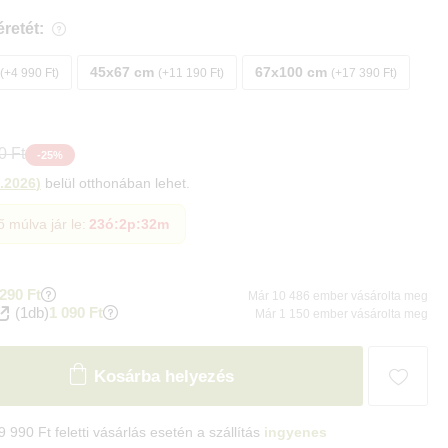
retét:
45x67 cm
67x100 cm
+4 990 Ft
+11 190 Ft
+17 390 Ft
0 Ft
-
25
%
.2026
)
belül otthonában lehet.
ő múlva jár le:
23ó
:
2p
:
31m
290 Ft
Már 10 486 ember vásárolta meg
(1db)
1 090 Ft
Már 1 150 ember vásárolta meg
Kosárba helyezés
9 990 Ft feletti vásárlás esetén a szállítás
ingyenes