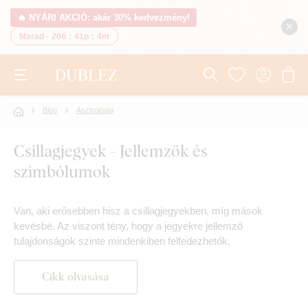
🔥 NYÁRI AKCIÓ: akár 30% kedvezmény!
Marad -
20ó
:
41p
:
3m
Blog
Asztrológia
Csillagjegyek - Jellemzők és
szimbólumok
Van, aki erősebben hisz a csillagjegyekben, míg mások
kevésbé. Az viszont tény, hogy a jegyekre jellemző
tulajdonságok szinte mindenkiben felfedezhetők.
Cikk olvasása