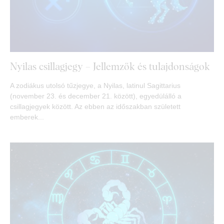
Nyilas csillagjegy – Jellemzők és tulajdonságok
A zodiákus utolsó tűzjegye, a Nyilas, latinul Sagittarius
(november 23. és december 21. között), egyedülálló a
csillagjegyek között. Az ebben az időszakban született
emberek...