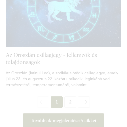
Az Oroszlán csillagjegy - Jellemzők és
tulajdonságok
Az Oroszlán (latinul Leo), a zodiákus ötödik csillagjegye, amely
július 23. és augusztus 22. között uralkodik, leginkább vad
természetéről, temperamentumáról, valamint...
1
2
Továbbiak megjelenítése 5 cikket