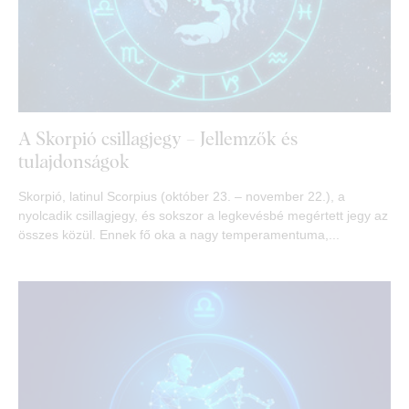
A Skorpió csillagjegy – Jellemzők és
tulajdonságok
Skorpió, latinul Scorpius (október 23. – november 22.), a
nyolcadik csillagjegy, és sokszor a legkevésbé megértett jegy az
összes közül. Ennek fő oka a nagy temperamentuma,...