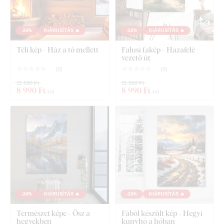
Áttekinthető szerelési útmutató
-24%
KIÁRUSÍTÁS 🔥
-24%
KIÁRUSÍTÁS 🔥
Téli kép - Ház a tó mellett
Falusi fakép - Hazafelé
vezető út
(
0
)
(
0
)
11 890 Ft
11 890 Ft
8 990 Ft
8 990 Ft
-tól
-tól
-24%
KIÁRUSÍTÁS 🔥
-24%
KIÁRUSÍTÁS 🔥
Természet képe - Ősz a
Fából készült kép - Hegyi
hegyekben
kunyhó a hóban