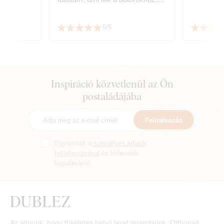
Könnyű összeszerelés ketten 😊
5/5
Inspiráció közvetlenül az Ön
postaládájába
Feliratkozás
Egyetértek a
személyes adatok
feldolgozásával
és hírlevelek
fogadásával.
Az álmunk, hogy tökéletes belső teret teremtsünk. Otthonait