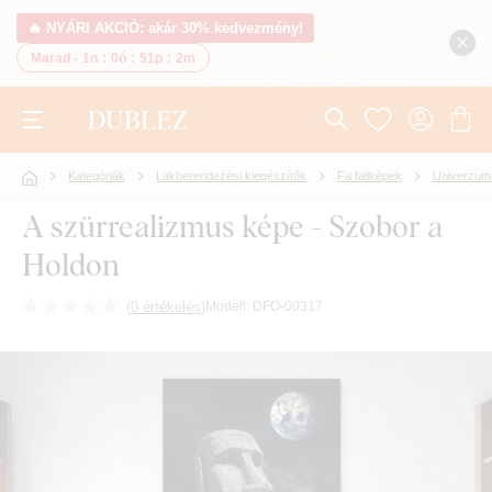
🔥 NYÁRI AKCIÓ: akár 30% kedvezmény!
Marad -
1n
:
0ó
:
51p
:
1m
Kategóriák
Lakberendezési kiegészítők
Fa faliképek
Univerzum
A szürrealizmus képe - Szobor a
Holdon
(
0 értékelés
)
Modell:
DFO-00317