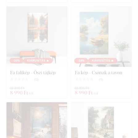
-24%
KIÁRUSÍTÁS 🔥
-24%
KIÁRUSÍTÁS 🔥
Fa falikép – Őszi tájkép
Fa kép – Csónak a tavon
(
0
)
(
0
)
11 890 Ft
11 890 Ft
8 990 Ft
8 990 Ft
-tól
-tól
Mit talál a csomagban?
Szürrealista kép - Szobor a Holdon
Előre felszerelt akasztó / akasztók a kép hátoldalán