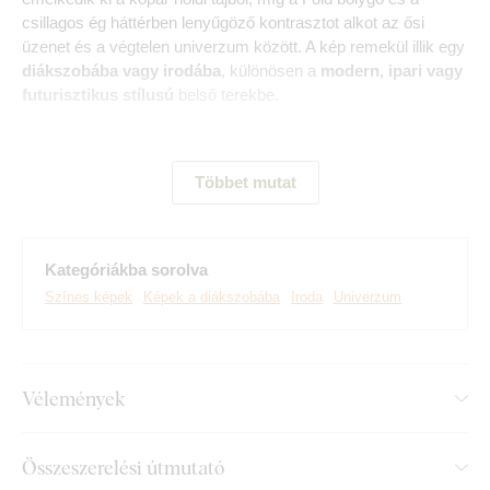
csillagos ég háttérben lenyűgöző kontrasztot alkot az ősi
üzenet és a végtelen univerzum között. A kép remekül illik egy
diákszobába vagy irodába
, különösen a
modern, ipari vagy
futurisztikus stílusú
belső terekbe.
Többet mutat
Kategóriákba sorolva
Színes képek
Képek a diákszobába
Iroda
Univerzum
Vélemények
Prémium minőségű DUBLEZ faliképeket készítünk, valódi
fa alapra nyomtatva.
A legmodernebb technológiákat és
piacvezető, extra tartós festékeket
használunk. A
Összeszerelési útmutató
motívumokat fa lapra nyomtatjuk, majd lézervágással