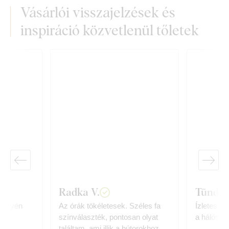
Vásárlói visszajelzések és
inspiráció közvetlenül tőletek
Radka V.
Tünde 
 helyén
Az órák tökéletesek. Széles fa
Ízletes, 
színválaszték, pontosan olyat
a hálószo
találtam, ami illik a bútorokhoz.