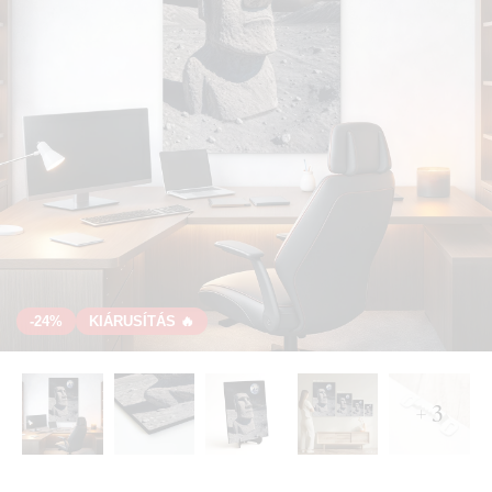
-24%
KIÁRUSÍTÁS 🔥
+ 3