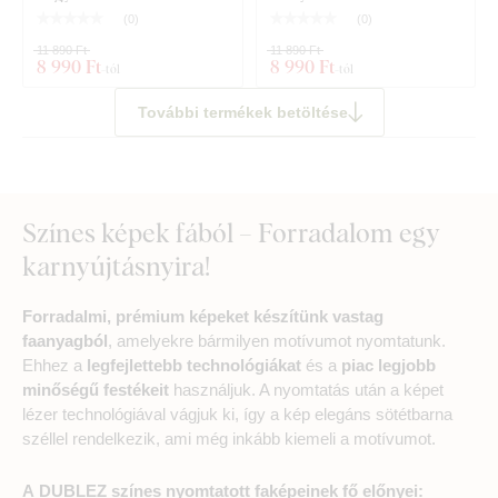
(
0
)
(
0
)
11 890 Ft
11 890 Ft
8 990 Ft
8 990 Ft
-tól
-tól
További termékek betöltése
Színes képek fából – Forradalom egy
karnyújtásnyira!
Forradalmi, prémium képeket készítünk vastag
faanyagból
, amelyekre bármilyen motívumot nyomtatunk.
Ehhez a
legfejlettebb technológiákat
és a
piac legjobb
minőségű festékeit
használjuk. A nyomtatás után a képet
lézer technológiával vágjuk ki, így a kép elegáns sötétbarna
széllel rendelkezik, ami még inkább kiemeli a motívumot.
A DUBLEZ színes nyomtatott faképeinek fő előnyei: