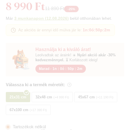
8 990 Ft
11 890 Ft
-
25
%
Már
3 munkanapon
(
12.08.2026
)
belül otthonában lehet.
Az akciós ár ennyi idő múlva jár le:
1n
:
0ó
:
50p
:
1m
Használja ki a kiváló árat!
Leolvadtak az áraink! ☀️
Nyári akció akár -30%
kedvezménnyel.
⏳ Korlátozott ideig!
Marad -
1n
:
0ó
:
50p
:
1m
Válassza ki a termék méretét:
21x31 cm
32x48 cm
45x67 cm
+4 990 Ft
+11 190 Ft
67x100 cm
+17 390 Ft
Tartozékok nélkül