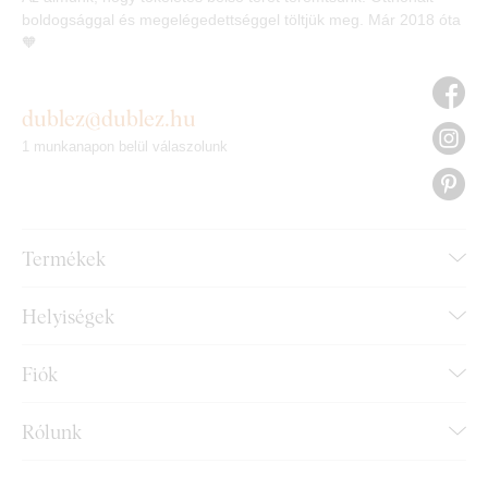
boldogsággal és megelégedettséggel töltjük meg. Már 2018 óta
🧡
dublez@dublez.hu
1 munkanapon belül válaszolunk
Termékek
Helyiségek
Fiók
Rólunk