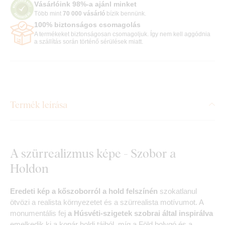
Vásárlóink 98%-a ajánl minket
Több mint
70 000 vásárló
bízik bennünk.
100% biztonságos csomagolás
A termékeket biztonságosan csomagoljuk. Így nem kell aggódnia
a szállítás során történő sérülések miatt.
Termék leírása
A szürrealizmus képe - Szobor a
Holdon
Eredeti kép a kőszoborról a hold felszínén
szokatlanul
ötvözi a realista környezetet és a szürrealista motívumot. A
monumentális fej
a Húsvéti-szigetek szobrai által inspirálva
emelkedik ki a kopár holdi tájból, míg a Föld bolygó és a